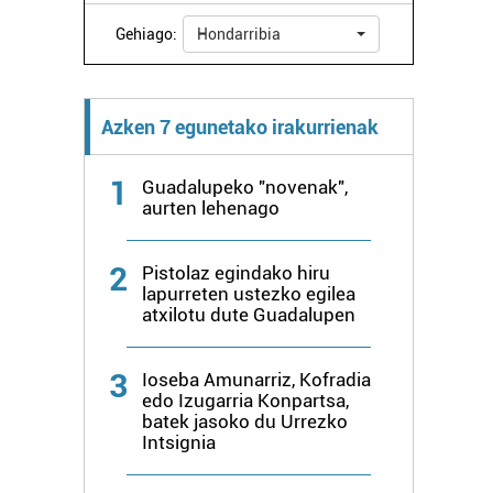
Gehiago:
Hondarribia
Azken 7 egunetako irakurrienak
1
Guadalupeko "novenak",
aurten lehenago
2
Pistolaz egindako hiru
lapurreten ustezko egilea
atxilotu dute Guadalupen
3
Ioseba Amunarriz, Kofradia
edo Izugarria Konpartsa,
batek jasoko du Urrezko
Intsignia