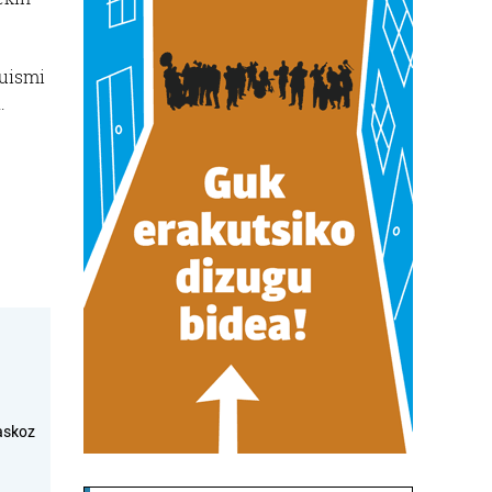
Luismi
.
askoz