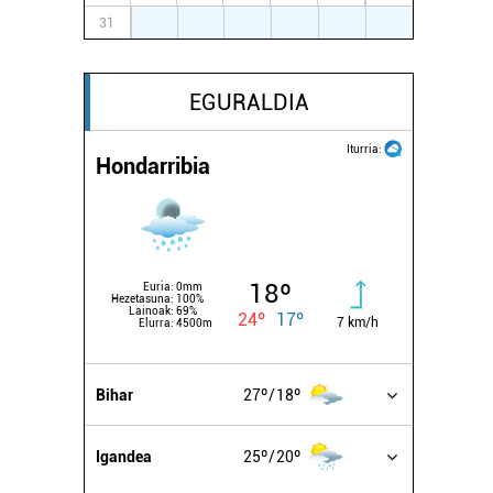
31
1
2
3
4
5
6
EGURALDIA
Iturria:
Hondarribia
18º
Euria:
0mm
Hezetasuna:
100%
Lainoak:
69%
24º
17º
7 km/h
Elurra:
4500m
Bihar
27º
18º
Igandea
25º
20º