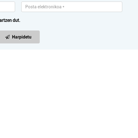
artzen dut.
Ileapaindegiak
Arropa dendak
Harpidetu
LA ILEAPAINDEGIA
ROSMI ARROPA D
Errenteria-Orereta
Errenteria-Orereta