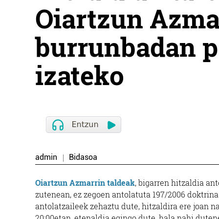
Oiartzun Azma
burrunbadan pa
izateko
admin
Bidasoa
Oiartzun Azmarrin taldeak
, bigarren hitzaldia an
zutenean, ez zegoen antolatuta 197/2006 doktrin
antolatzaileek zehaztu dute, hitzaldira ere joan 
20:00etan, etenaldia egingo dute, hala nahi dute