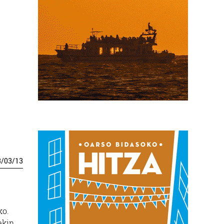
3
/
03
/
13
ko.
ekin