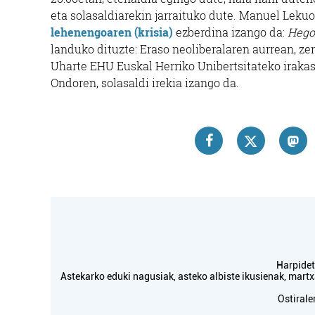
eta solasaldiarekin jarraituko dute. Manuel Lekuo
lehenengoaren (krisia)
ezberdina izango da:
Hego
landuko dituzte: Eraso neoliberalaren aurrean, z
Uharte EHU Euskal Herriko Unibertsitateko irakas
Ondoren, solasaldi irekia izango da.
Harpidetu
Astekarko eduki nagusiak, asteko albiste ikusienak, mar
Ostirale