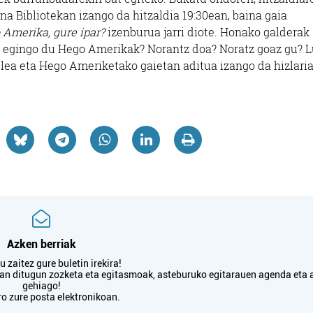
na Bibliotekan izango da hitzaldia 19:30ean, baina gaia
 Amerika, gure ipar?
izenburua jarri diote. Honako galderak
er egingo du Hego Amerikak? Norantz doa? Noratz goaz gu? 
lea eta Hego Ameriketako gaietan aditua izango da hizlaria
Azken berriak
 zaitez gure buletin irekira!
txan ditugun zozketa eta egitasmoak, asteburuko egitarauen agenda eta 
gehiago!
ro zure posta elektronikoan.