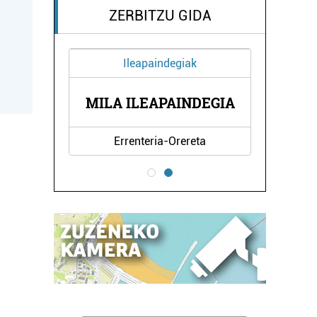
ZERBITZU GIDA
Ileapaindegiak
ENDA
MILA ILEAPAINDEGIA
RO
Errenteria-Orereta