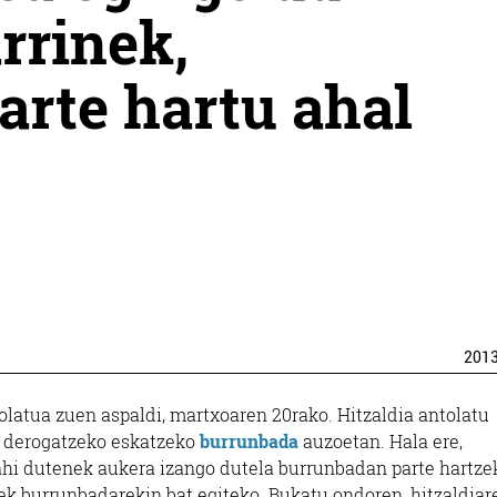
rrinek,
rte hartu ahal
201
tolatua zuen aspaldi, martxoaren 20rako. Hitzaldia antolatu
a derogatzeko eskatzeko
burrunbada
auzoetan. Hala ere,
nahi dutenek aukera izango dutela burrunbadan parte hartze
nek burrunbadarekin bat egiteko. Bukatu ondoren, hitzaldiar