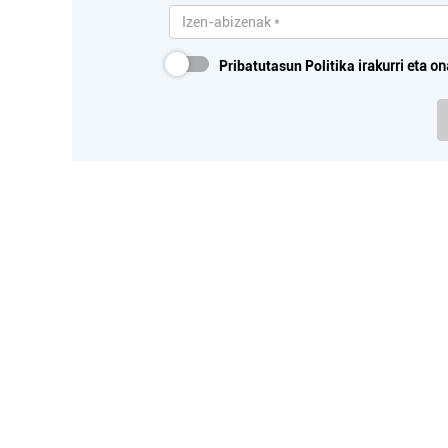
Pribatutasun Politika
irakurri eta on
Arropa dendak
ROSMI ARROPA DENDA
MI
Errenteria-Orereta