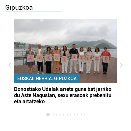
Gipuzkoa
EUSKAL HERRIA, GIPUZKOA
Donostiako Udalak arreta gune bat jarriko
Ur
du Aste Nagusian, sexu erasoak prebenitu
es
eta artatzeko
lu