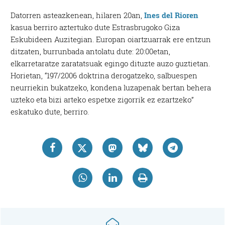
Datorren asteazkenean, hilaren 20an,
Ines del Rioren
kasua berriro aztertuko dute Estrasbrugoko Giza
Eskubideen Auzitegian. Europan oiartzuarrak ere entzun
ditzaten, burrunbada antolatu dute: 20:00etan,
elkarretaratze zaratatsuak egingo dituzte auzo guztietan.
Horietan, “197/2006 doktrina derogatzeko, salbuespen
neurriekin bukatzeko, kondena luzapenak bertan behera
uzteko eta bizi arteko espetxe zigorrik ez ezartzeko”
eskatuko dute, berriro.