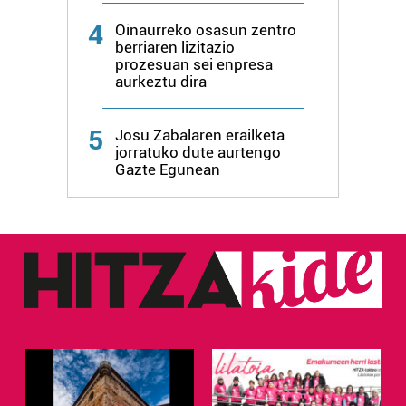
zure baimena Cookieen adierazpenean.
4
Oinaurreko osasun zentro
berriaren lizitazio
Webgune honek cookie propioak eta hirugarrenen cookie-
prozesuan sei enpresa
aurkeztu dira
fitxategiak erabiltzen ditu. Zure esperientzia eta
zerbitzuak hobetzeko asmoz, cookie teknologiaz
baliatzen gara. Ohar hau onartuz gero, teknologia hori
5
Josu Zabalaren erailketa
erabiltzeko baimen esplizitua ematen diguzu.
Gehiago
jorratuko dute aurtengo
Gazte Egunean
irakurri