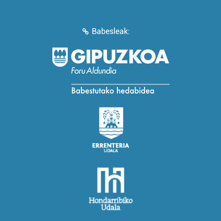
Babesleak: