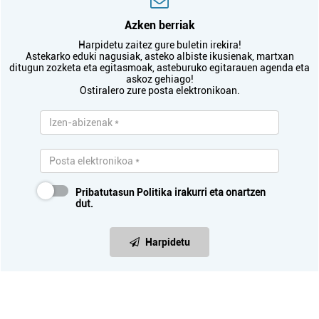
Azken berriak
Harpidetu zaitez gure buletin irekira!
Astekarko eduki nagusiak, asteko albiste ikusienak, martxan
ditugun zozketa eta egitasmoak, asteburuko egitarauen agenda eta
askoz gehiago!
Ostiralero zure posta elektronikoan.
Pribatutasun Politika
irakurri eta onartzen
dut.
Harpidetu