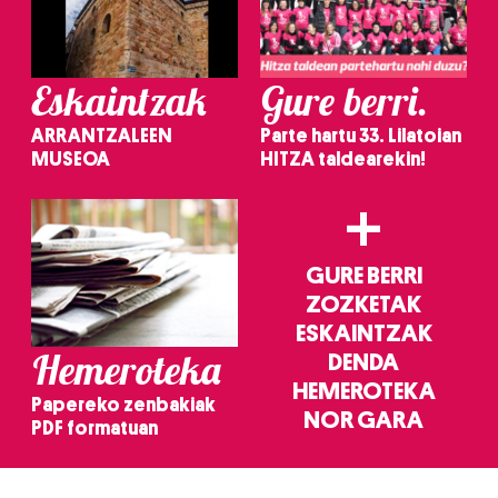
Eskaintzak
Gure berri.
ARRANTZALEEN
Parte hartu 33. Lilatoian
MUSEOA
HITZA taldearekin!
+
GURE BERRI
ZOZKETAK
ESKAINTZAK
Hemeroteka
DENDA
HEMEROTEKA
Papereko zenbakiak
NOR GARA
PDF formatuan