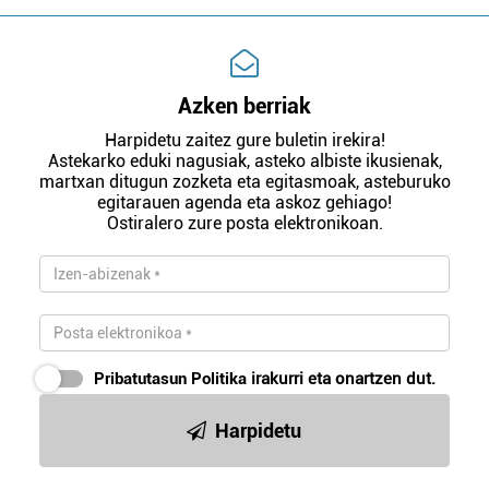
Azken berriak
Harpidetu zaitez gure buletin irekira!
Astekarko eduki nagusiak, asteko albiste ikusienak,
martxan ditugun zozketa eta egitasmoak, asteburuko
egitarauen agenda eta askoz gehiago!
Ostiralero zure posta elektronikoan.
Pribatutasun Politika
irakurri eta onartzen dut.
Harpidetu