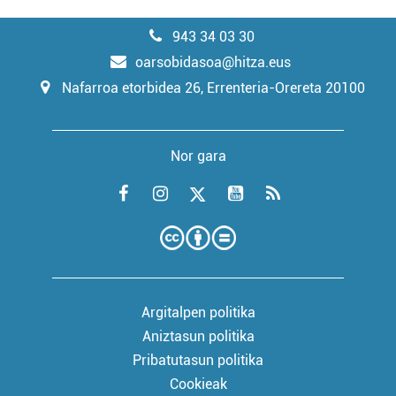
943 34 03 30
oarsobidasoa@hitza.eus
Nafarroa etorbidea 26, Errenteria-Orereta 20100
Nor gara
Argitalpen politika
Aniztasun politika
Pribatutasun politika
Cookieak