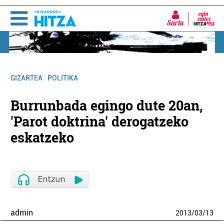
Sartu
GIZARTEA
POLITIKA
Burrunbada egingo dute 20an,
'Parot doktrina' derogatzeko
eskatzeko
admin
2013
/
03
/
13