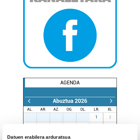
AGENDA
Abuztua 2026
AL.
AR.
AZ.
OG.
OL.
LR.
IG.
27
28
29
30
31
1
2
3
4
5
6
7
8
9
10
11
12
13
14
15
16
Datuen erabilera arduratsua