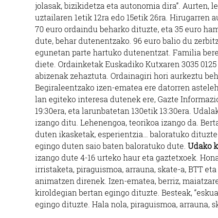
jolasak, bizikidetza eta autonomia dira”. Aurten,
uztailaren 1etik 12ra edo 15etik 26ra. Hirugarren
70 euro ordaindu beharko dituzte, eta 35 euro ha
dute, behar dutenentzako. 96 euro balio du zerbi
egunetan parte hartuko dutenentzat. Familia ber
diete. Ordainketak Euskadiko Kutxaren 3035 0125 
abizenak zehaztuta. Ordainagiri hori aurkeztu b
Begiraleentzako izen-ematea ere datorren asteleh
lan egiteko interesa dutenek ere, Gazte Informazi
19:30era, eta larunbatetan 130etik 13:30era. Udal
izango ditu. Lehenengoa, teorikoa izango da. Bert
duten ikasketak, esperientzia… baloratuko dituzt
egingo duten saio baten baloratuko dute.
Udako ki
izango dute 4-16 urteko haur eta gaztetxoek. Honak
irristaketa, piraguismoa, arrauna, skate-a, BTT et
animatzen direnek. Izen-ematea, berriz, maiatzare
kiroldegian bertan egingo dituzte. Besteak, “esku
egingo dituzte. Hala nola, piraguismoa, arrauna, s