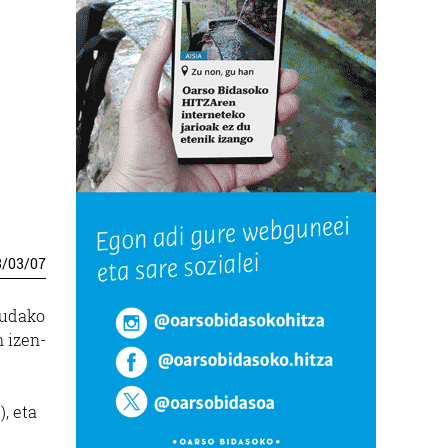
3
/
03
/
07
 udako
n izen-
, eta