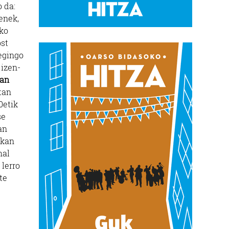
 da:
enek,
iko
ost
egingo
 izen-
ean
tan
0etik
se
an
ekan
hal
 lerro
te