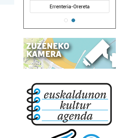
Errenteria-Orereta