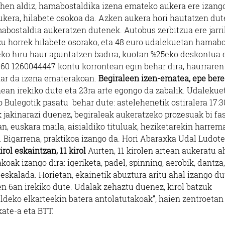
 lehen aldiz, hamabostaldika izena emateko aukera ere izango
 aukera, hilabete osokoa da. Azken aukera hori hautatzen dut
mabostaldia aukeratzen dutenek. Autobus zerbitzua ere jarr
tzu horrek hilabete osorako, eta 48 euro udalekuetan hamab
eko hiru haur apuntatzen badira, kuotan %25eko deskontua 
60 1260044447 kontu korrontean egin behar dira, haurraren
ehar da izena ematerakoan.
Begiraleen izen-ematea, epe ber
ean irekiko dute eta 23ra arte egongo da zabalik. Udalekue
o Bulegotik pasatu behar dute: astelehenetik ostiralera 17:3
ak jakinarazi duenez, begiraleak aukeratzeko prozesuak bi fa
an, euskara maila, aisialdiko tituluak, heziketarekin harrem
e. Bigarrena, praktikoa izango da. Hori Abaraxka Udal Ludot
rol eskaintzan, 11 kirol
Aurten, 11 kirolen artean aukeratu a
oak izango dira: igeriketa, padel, spinning, aerobik, dantza,
a eskalada. Horietan, ekainetik abuztura aritu ahal izango du
n 6an irekiko dute. Udalak zehaztu duenez, kirol batzuk
aldeko elkarteekin batera antolatutakoak”, haien zentroetan
kate-a eta BTT.