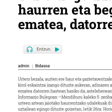
haurren eta be
ematea, datorr
admin
Bidasoa
Urtero bezala, aurten ere haur eta gaztetxoentza
kirol eskaintza izango dituzte aukeran, adinaren a
ematea datorren hastean hasiko da, astelehenean (
Informazio Bulegoan —Mendiburu kaleko 5. zenbak
urteen artean jaiotako haurrentzako udalekuak dir
uztailean egingo dituzte goizetan, 1etik 26ra. Hori