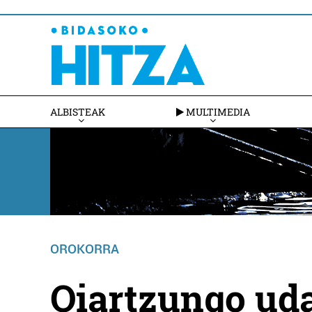
ALBISTEAK
MULTIMEDIA
OROKORRA
Oiartzungo uda