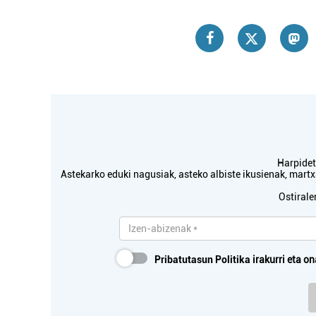
Harpidetu
Astekarko eduki nagusiak, asteko albiste ikusienak, mar
Ostirale
Ikastetxeak
Pribatutasun Politika
irakurri eta on
EGILUZE IKASTETXEA -
ERRENTERIA