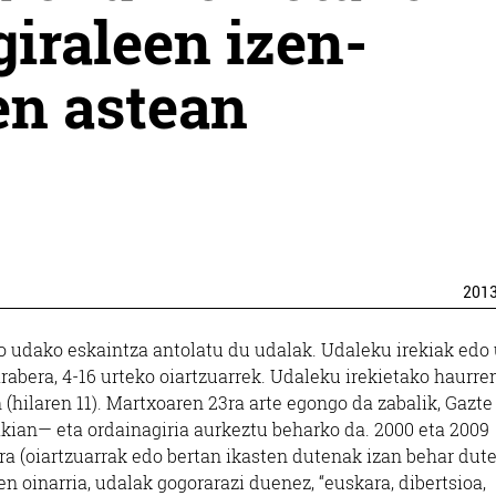
giraleen izen-
en astean
201
ko udako eskaintza antolatu du udalak. Udaleku irekiak edo
rabera, 4-16 urteko oiartzuarrek. Udaleku irekietako haurre
hilaren 11). Martxoaren 23ra arte egongo da zabalik, Gazte
ian— eta ordainagiria aurkeztu beharko da. 2000 eta 2009
a (oiartzuarrak edo bertan ikasten dutenak izan behar dute)
en oinarria, udalak gogorarazi duenez, “euskara, dibertsioa,