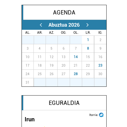
AGENDA
Abuztua 2026
AL.
AR.
AZ.
OG.
OL.
LR.
IG.
27
28
29
30
31
1
2
3
4
5
6
7
8
9
10
11
12
13
14
15
16
17
18
19
20
21
22
23
24
25
26
27
28
29
30
31
1
2
3
4
5
6
EGURALDIA
Iturria:
Irun