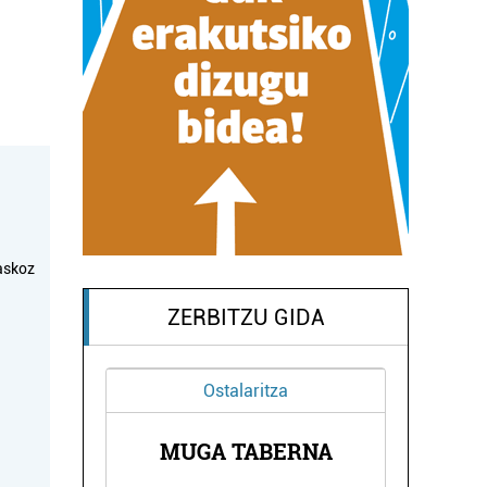
askoz
ZERBITZU GIDA
Ostalaritza
EA -
EGI
MUGA TABERNA