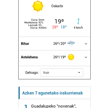
Oskarbi
19º
Euria:
0mm
Hezetasuna:
92%
Lainoak:
0%
28º
18º
4 km/h
Elurra:
4300m
Bihar
26º
20º
Astelehena
26º
19º
Gehiago:
Irun
Azken 7 egunetako irakurrienak
1
Guadalupeko "novenak",