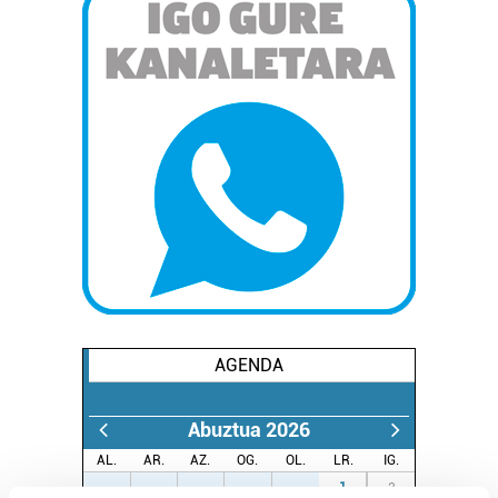
AGENDA
Abuztua 2026
AL.
AR.
AZ.
OG.
OL.
LR.
IG.
27
28
29
30
31
1
2