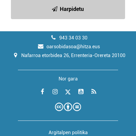
Harpidetu
943 34 03 30
oarsobidasoa@hitza.eus
Nafarroa etorbidea 26, Errenteria-Orereta 20100
Nor gara
Argitalpen politika