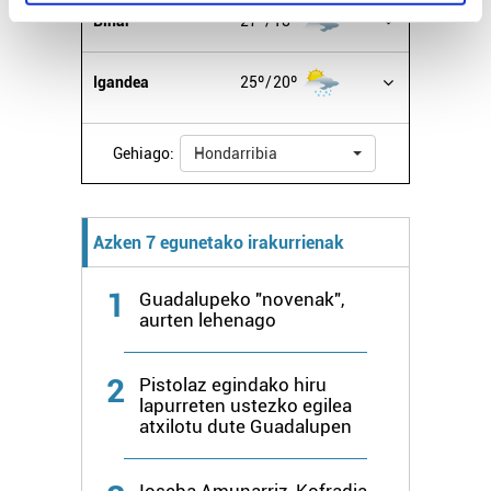
specific characteristics (fingerprinting)
Bihar
27º
18º
Find out more about how your personal data is processed
and set your preferences in the
details section
.
Igandea
25º
20º
Guk eta gure bazkideek zure datu pertsonalak
prozesatzen ditugu, zure IP zenbakia, besteak beste,
Gehiago:
Hondarribia
teknologia erabiliz, cookieak adibidez, iragarki eta eduki
pertsonalizatuak eskaintzeko, iragarkiak eta edukia
neurtzeko, jendeari buruzko informazioa biltzeko eta
Azken 7 egunetako irakurrienak
produktuak garatzeko. Zure datuak nork eta zertarako
erabiltzen dituen hauta dezakezu.
1
Guadalupeko "novenak",
aurten lehenago
Bazkide batzuek ez dizute baimenik eskatzen, eta beren
interes komertzial legitimoetan babesten dira. Ikusi gure
bazkideen zerrenda, beren ustez zein helburutarako
2
Pistolaz egindako hiru
duten interes legitimoa eta horren aurka nola egin
lapurreten ustezko egilea
atxilotu dute Guadalupen
dezakezun ikusteko.
Lortu zure datu pertsonalak prozesatzeko moduari
Ioseba Amunarriz, Kofradia