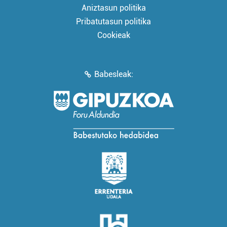
Aniztasun politika
Pribatutasun politika
Cookieak
Babesleak: