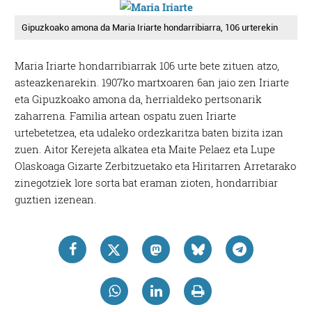
Gipuzkoako amona da Maria Iriarte hondarribiarra, 106 urterekin
Maria Iriarte hondarribiarrak 106 urte bete zituen atzo,
asteazkenarekin. 1907ko martxoaren 6an jaio zen Iriarte
eta Gipuzkoako amona da, herrialdeko pertsonarik
zaharrena. Familia artean ospatu zuen Iriarte
urtebetetzea, eta udaleko ordezkaritza baten bizita izan
zuen. Aitor Kerejeta alkatea eta Maite Pelaez eta Lupe
Olaskoaga Gizarte Zerbitzuetako eta Hiritarren Arretarako
zinegotziek lore sorta bat eraman zioten, hondarribiar
guztien izenean.