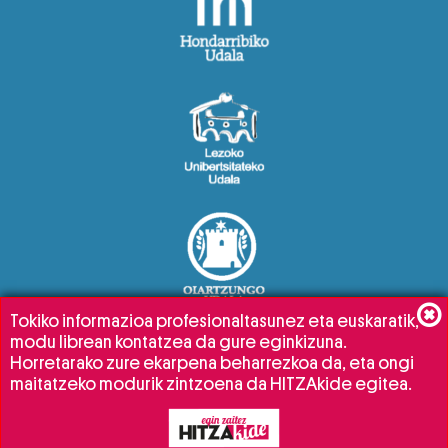
Tokiko informazioa profesionaltasunez eta euskaratik,
modu librean kontatzea da gure eginkizuna.
Horretarako zure ekarpena beharrezkoa da, eta ongi
maitatzeko modurik zintzoena da HITZAkide egitea.