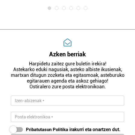
Azken berriak
Harpidetu zaitez gure buletin irekira!
Astekarko eduki nagusiak, asteko albiste ikusienak,
martxan ditugun zozketa eta egitasmoak, asteburuko
egitarauen agenda eta askoz gehiago!
Ostiralero zure posta elektronikoan.
Pribatutasun Politika
irakurri eta onartzen dut.