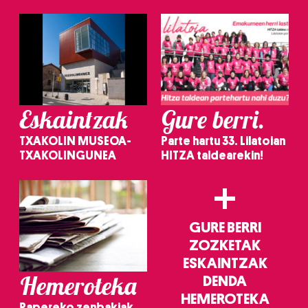
Eskaintzak
Gure berri.
TXAKOLIN MUSEOA-
Parte hartu 33. Lilatoian
TXAKOLINGUNEA
HITZA taldearekin!
+
GURE BERRI
ZOZKETAK
ESKAINTZAK
Hemeroteka
DENDA
HEMEROTEKA
Papereko zenbakiak