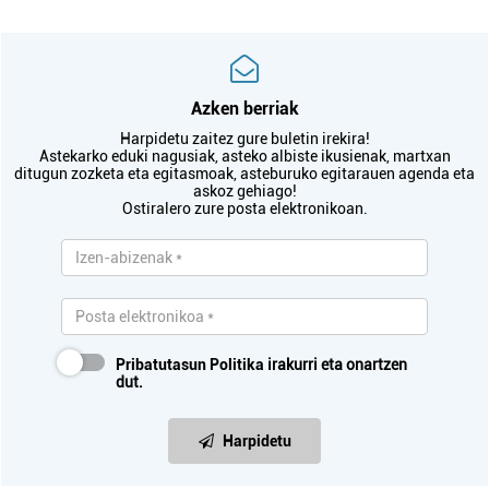
Azken berriak
Harpidetu zaitez gure buletin irekira!
Astekarko eduki nagusiak, asteko albiste ikusienak, martxan
ditugun zozketa eta egitasmoak, asteburuko egitarauen agenda eta
askoz gehiago!
Ostiralero zure posta elektronikoan.
Pribatutasun Politika
irakurri eta onartzen
dut.
Harpidetu