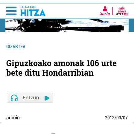
Sartu
GIZARTEA
Gipuzkoako amonak 106 urte
bete ditu Hondarribian
admin
2013
/
03
/
07