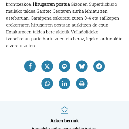
brontzezkoa.
Hirugarren postua
Gizonen Superdiobisio
mailako taldea Gabitec Ceutaren aurka lehiatu zen
asteburuan. Garaipena eskuratu zuten 0-4 eta sailkapen
orokorraren hirugarren postuan aurkitzen da egun.
Emakumeen taldea bere aldetik Valladolideko
txapelketan parte hartu zuen eta beraz, ligako jardunaldia
atzeratu zuten.
Azken berriak
Harpidetu zaitez gure buletin irekira!