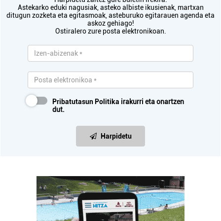
Astekarko eduki nagusiak, asteko albiste ikusienak, martxan
ditugun zozketa eta egitasmoak, asteburuko egitarauen agenda eta
askoz gehiago!
Ostiralero zure posta elektronikoan.
Pribatutasun Politika
irakurri eta onartzen
dut.
Harpidetu