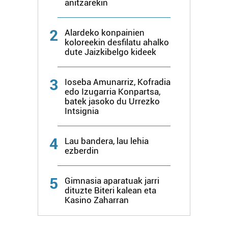
anitzarekin
baliatzen gara. Ohar hau onartuz gero, teknologia hori
erabiltzeko baimen esplizitua ematen diguzu.
Gehiago
2
Alardeko konpainien
irakurri
koloreekin desfilatu ahalko
dute Jaizkibelgo kideek
3
Ioseba Amunarriz, Kofradia
edo Izugarria Konpartsa,
batek jasoko du Urrezko
Intsignia
4
Lau bandera, lau lehia
ezberdin
5
Gimnasia aparatuak jarri
dituzte Biteri kalean eta
Kasino Zaharran