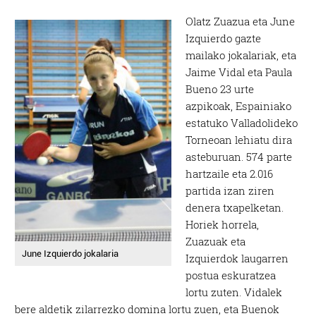
Olatz Zuazua eta June
Izquierdo gazte
mailako jokalariak, eta
Jaime Vidal eta Paula
Bueno 23 urte
azpikoak, Espainiako
estatuko Valladolideko
Torneoan lehiatu dira
asteburuan. 574 parte
hartzaile eta 2.016
partida izan ziren
denera txapelketan.
Horiek horrela,
Zuazuak eta
June Izquierdo jokalaria
Izquierdok laugarren
postua eskuratzea
lortu zuten. Vidalek
bere aldetik zilarrezko domina lortu zuen, eta Buenok