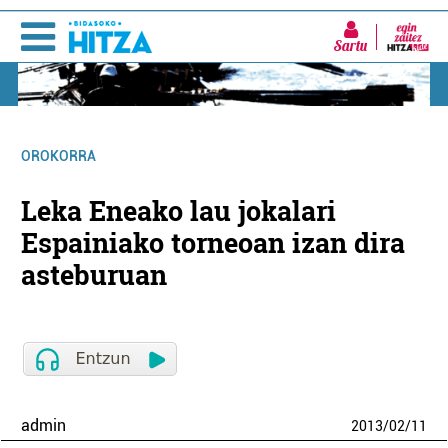
Sartu
OROKORRA
Leka Eneako lau jokalari
Espainiako torneoan izan dira
asteburuan
admin
2013
/
02
/
11