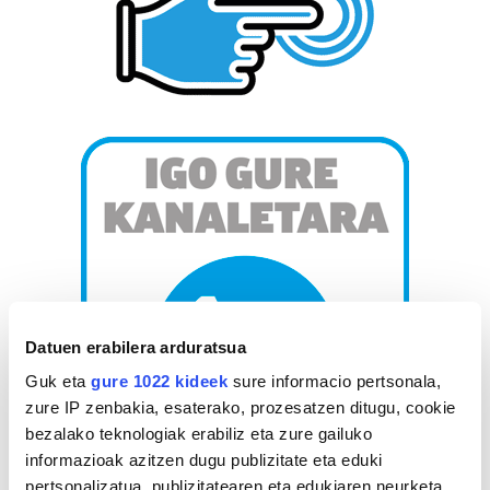
Datuen erabilera arduratsua
Guk eta
gure 1022 kideek
sure informacio pertsonala,
zure IP zenbakia, esaterako, prozesatzen ditugu, cookie
bezalako teknologiak erabiliz eta zure gailuko
informazioak azitzen dugu publizitate eta eduki
pertsonalizatua, publizitatearen eta edukiaren neurketa,