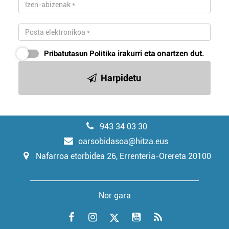
Pribatutasun Politika
irakurri eta onartzen dut.
Harpidetu
943 34 03 30
oarsobidasoa@hitza.eus
Nafarroa etorbidea 26, Errenteria-Orereta 20100
Nor gara