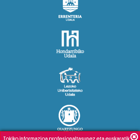
Tokiko informazioa profesionaltasunez eta euskaratik,