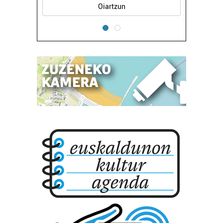
Oiartzun