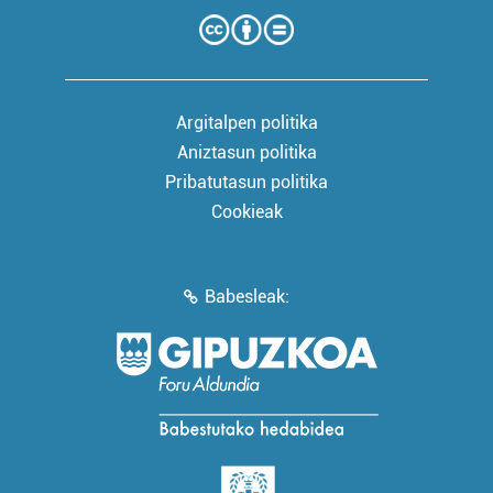
Argitalpen politika
Aniztasun politika
Pribatutasun politika
Cookieak
Babesleak: