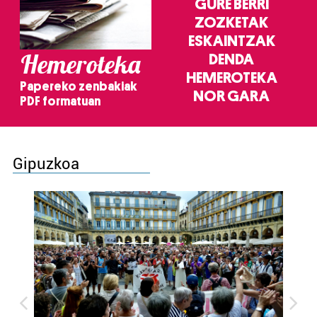
GURE BERRI
ZOZKETAK
ESKAINTZAK
Hemeroteka
DENDA
HEMEROTEKA
Papereko zenbakiak
NOR GARA
PDF formatuan
Gipuzkoa