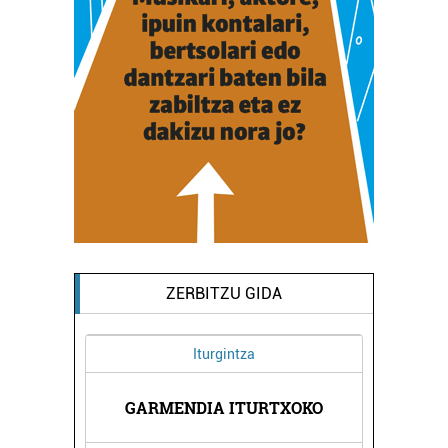
ZERBITZU GIDA
Iturgintza
GARMENDIA ITURTXOKO
O