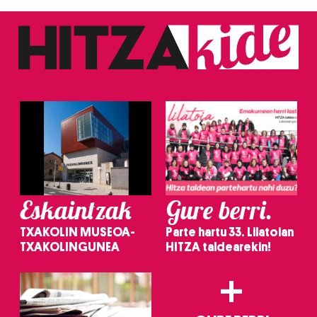
Eskaintzak
Gure berri.
TXAKOLIN MUSEOA-
Parte hartu 33. Lilatoian
TXAKOLINGUNEA
HITZA taldearekin!
+