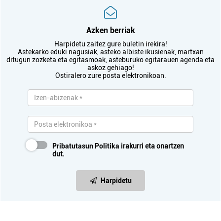
Azken berriak
Harpidetu zaitez gure buletin irekira!
Astekarko eduki nagusiak, asteko albiste ikusienak, martxan
ditugun zozketa eta egitasmoak, asteburuko egitarauen agenda eta
askoz gehiago!
Ostiralero zure posta elektronikoan.
Pribatutasun Politika
irakurri eta onartzen
dut.
Harpidetu