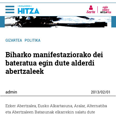
Sartu
GIZARTEA
POLITIKA
Biharko manifestaziorako dei
bateratua egin dute alderdi
abertzaleek
admin
2013
/
02
/
01
Ezker Abertzalea, Eusko Alkartasuna, Aralar, Alternatiba
eta Abertzaleen Batasunak elkarrekin salatu dute