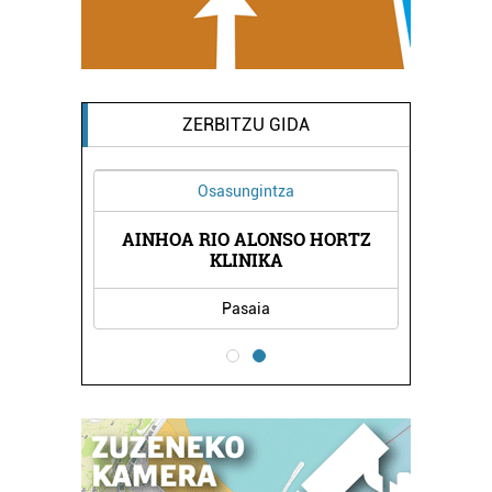
ZERBITZU GIDA
Osasungintza
AINHOA RIO ALONSO HORTZ
BERNA
ANTX
KLINIKA
Pasaia