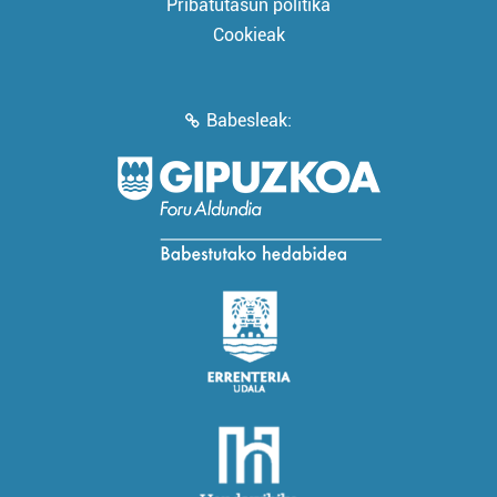
Pribatutasun politika
Cookieak
Babesleak: