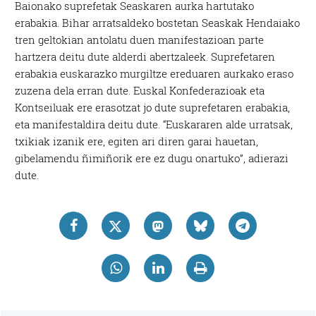
Baionako suprefetak Seaskaren aurka hartutako
erabakia. Bihar arratsaldeko bostetan Seaskak Hendaiako
tren geltokian antolatu duen manifestazioan parte
hartzera deitu dute alderdi abertzaleek. Suprefetaren
erabakia euskarazko murgiltze ereduaren aurkako eraso
zuzena dela erran dute. Euskal Konfederazioak eta
Kontseiluak ere erasotzat jo dute suprefetaren erabakia,
eta manifestaldira deitu dute. “Euskararen alde urratsak,
txikiak izanik ere, egiten ari diren garai hauetan,
gibelamendu ñimiñorik ere ez dugu onartuko”, adierazi
dute.