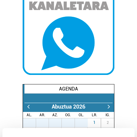
AGENDA
Abuztua 2026
AL.
AR.
AZ.
OG.
OL.
LR.
IG.
27
28
29
30
31
1
2
3
4
5
6
7
8
9