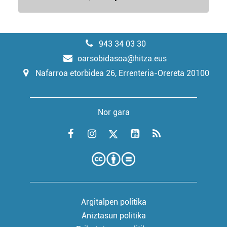
943 34 03 30
oarsobidasoa@hitza.eus
Nafarroa etorbidea 26, Errenteria-Orereta 20100
Nor gara
Argitalpen politika
Aniztasun politika