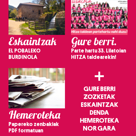
Eskaintzak
Gure berri.
EL POBALEKO
Parte hartu 33. Lilatoian
BURDINOLA
HITZA taldearekin!
+
GURE BERRI
ZOZKETAK
ESKAINTZAK
Hemeroteka
DENDA
HEMEROTEKA
Papereko zenbakiak
NOR GARA
PDF formatuan