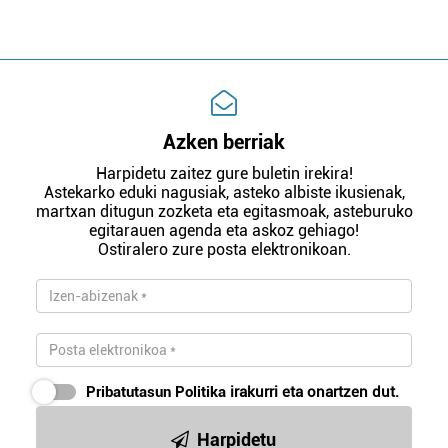
Azken berriak
Harpidetu zaitez gure buletin irekira!
Astekarko eduki nagusiak, asteko albiste ikusienak,
martxan ditugun zozketa eta egitasmoak, asteburuko
egitarauen agenda eta askoz gehiago!
Ostiralero zure posta elektronikoan.
Pribatutasun Politika
irakurri eta onartzen dut.
Harpidetu