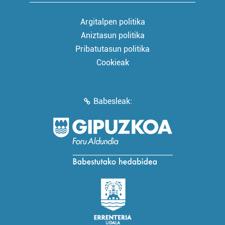
Argitalpen politika
Aniztasun politika
Pribatutasun politika
Cookieak
Babesleak: