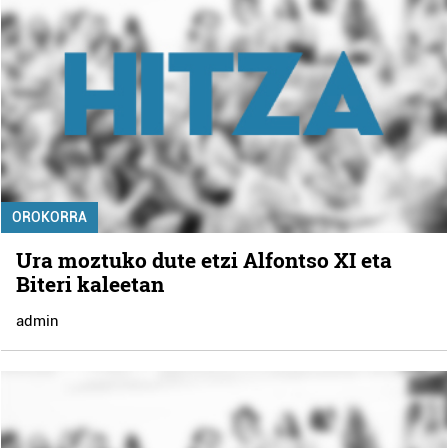
OROKORRA
Ura moztuko dute etzi Alfontso XI eta
Biteri kaleetan
admin