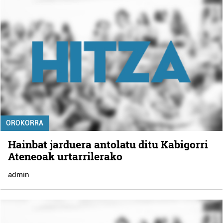
OROKORRA
Hainbat jarduera antolatu ditu Kabigorri
Ateneoak urtarrilerako
admin