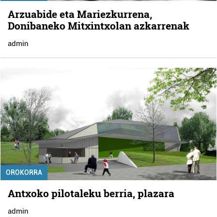
Arzuabide eta Mariezkurrena,
Donibaneko Mitxintxolan azkarrenak
admin
OROKORRA
Antxoko pilotaleku berria, plazara
admin