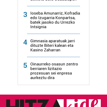
3
Ioseba Amunarriz, Kofradia
edo Izugarria Konpartsa,
batek jasoko du Urrezko
Intsignia
4
Gimnasia aparatuak jarri
dituzte Biteri kalean eta
Kasino Zaharran
5
Oinaurreko osasun zentro
berriaren lizitazio
prozesuan sei enpresa
aurkeztu dira