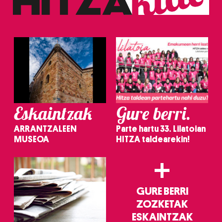
Eskaintzak
Gure berri.
ARRANTZALEEN
Parte hartu 33. Lilatoian
MUSEOA
HITZA taldearekin!
+
GURE BERRI
ZOZKETAK
ESKAINTZAK