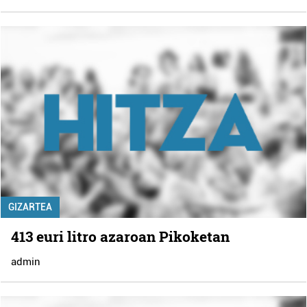
GIZARTEA
413 euri litro azaroan Pikoketan
admin