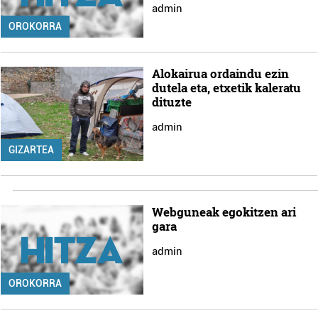
admin
OROKORRA
Alokairua ordaindu ezin
dutela eta, etxetik kaleratu
dituzte
admin
GIZARTEA
Webguneak egokitzen ari
gara
admin
OROKORRA