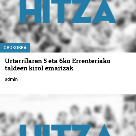
OROKORRA
Urtarrilaren 5 eta 6ko Errenteriako
taldeen kirol emaitzak
admin