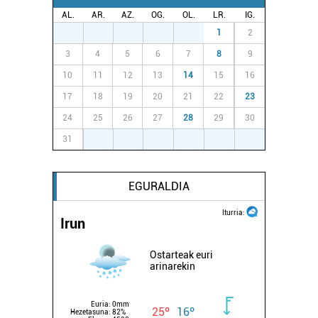
AL.
AR.
AZ.
OG.
OL.
LR.
IG.
27
28
29
30
31
1
2
3
4
5
6
7
8
9
10
11
12
13
14
15
16
17
18
19
20
21
22
23
24
25
26
27
28
29
30
31
1
2
3
4
5
6
EGURALDIA
Iturria:
Irun
Ostarteak euri
arinarekin
Euria:
0mm
25º
16º
Hezetasuna:
82%