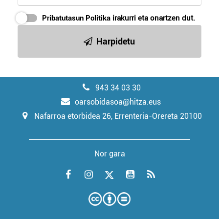
Pribatutasun Politika
irakurri eta onartzen dut.
Harpidetu
943 34 03 30
oarsobidasoa@hitza.eus
Nafarroa etorbidea 26, Errenteria-Orereta 20100
Nor gara