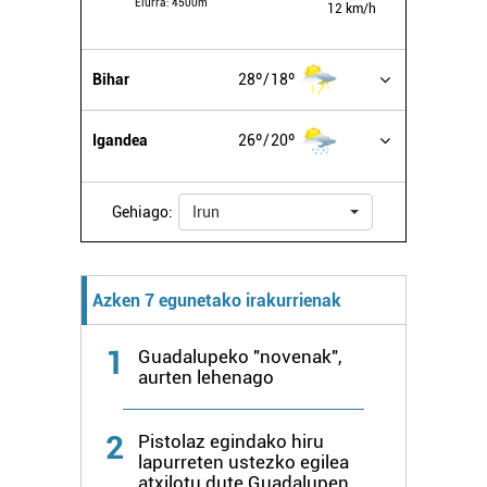
Elurra:
4500m
12 km/h
Bihar
28º
18º
Igandea
26º
20º
Gehiago:
Irun
Azken 7 egunetako irakurrienak
1
Guadalupeko "novenak",
aurten lehenago
2
Pistolaz egindako hiru
lapurreten ustezko egilea
atxilotu dute Guadalupen