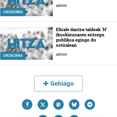
admin
OROKORRA
Elirale dantza taldeak 'H'
ikuskizunaren entsegu
publikoa egingo du
ostiralean
admin
OROKORRA
Gehiago