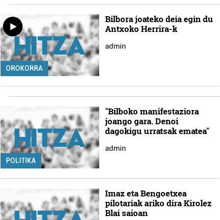
Bilbora joateko deia egin du
Antxoko Herrira-k
admin
OROKORRA
"Bilboko manifestaziora
joango gara. Denoi
dagokigu urratsak ematea"
admin
POLITIKA
Imaz eta Bengoetxea
pilotariak ariko dira Kirolez
Blai saioan