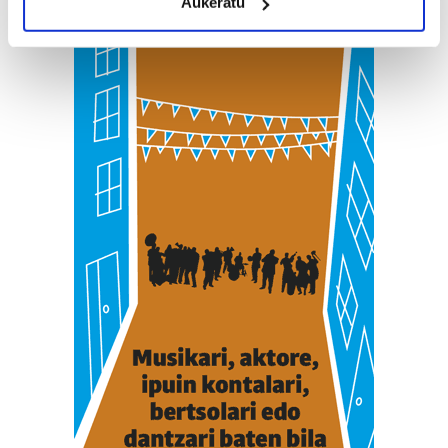
Aukeratu
Identify your device by actively scanning it for
specific characteristics (fingerprinting)
Find out more about how your personal data is processed
and set your preferences in the
details section
.
Guk eta gure bazkideek zure datu pertsonalak
prozesatzen ditugu, zure IP zenbakia, besteak beste,
teknologia erabiliz, cookieak adibidez, iragarki eta eduki
pertsonalizatuak eskaintzeko, iragarkiak eta edukia
neurtzeko, jendeari buruzko informazioa biltzeko eta
produktuak garatzeko. Zure datuak nork eta zertarako
erabiltzen dituen hauta dezakezu.
Bazkide batzuek ez dizute baimenik eskatzen, eta beren
interes komertzial legitimoetan babesten dira. Ikusi gure
bazkideen zerrenda, beren ustez zein helburutarako
duten interes legitimoa eta horren aurka nola egin
dezakezun ikusteko.