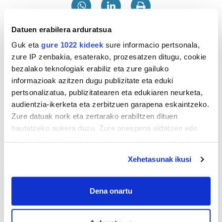
Datuen erabilera arduratsua
Guk eta
gure 1022 kideek
sure informacio pertsonala,
zure IP zenbakia, esaterako, prozesatzen ditugu, cookie
bezalako teknologiak erabiliz eta zure gailuko
informazioak azitzen dugu publizitate eta eduki
pertsonalizatua, publizitatearen eta edukiaren neurketa,
audientzia-ikerketa eta zerbitzuen garapena eskaintzeko.
Zure datuak nork eta zertarako erabiltzen dituen
hautatzeko aukera duzu. Zure onespena aldatzen edo
deuseztatzen ahal duzu edozein momentutan, Cookie
deklaraziotik edo Privacy triggerean klikatuz.
Xehetasunak ikusi
If you allow, we would also like to:
Collect information about your geographical
Dena onartu
location which can be accurate to within several
meters