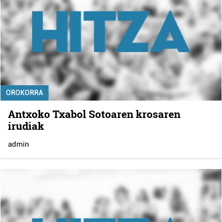
OROKORRA
Antxoko Txabol Sotoaren krosaren
irudiak
admin