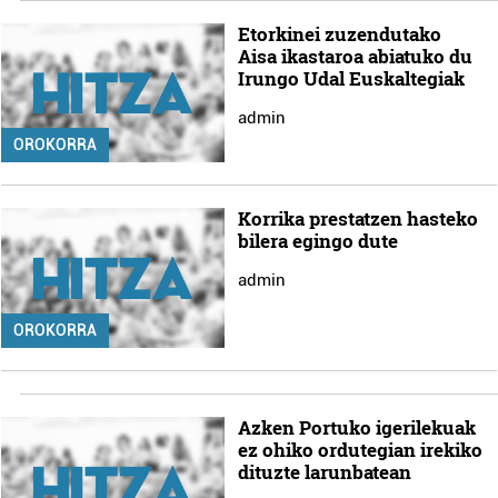
Etorkinei zuzendutako
Aisa ikastaroa abiatuko du
Irungo Udal Euskaltegiak
admin
OROKORRA
Korrika prestatzen hasteko
bilera egingo dute
admin
OROKORRA
Azken Portuko igerilekuak
ez ohiko ordutegian irekiko
dituzte larunbatean