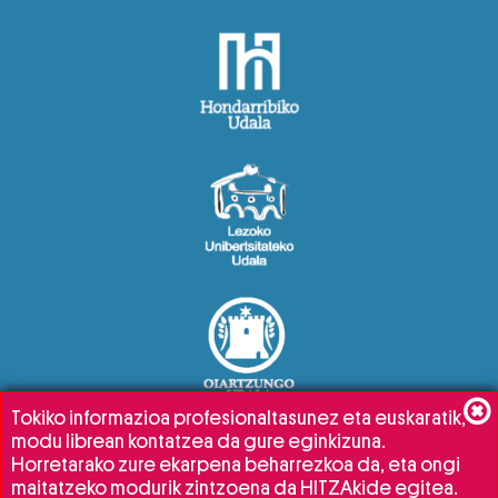
Tokiko informazioa profesionaltasunez eta euskaratik,
modu librean kontatzea da gure eginkizuna.
Horretarako zure ekarpena beharrezkoa da, eta ongi
maitatzeko modurik zintzoena da HITZAkide egitea.