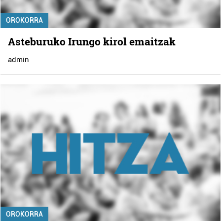
OROKORRA
Asteburuko Irungo kirol emaitzak
admin
OROKORRA