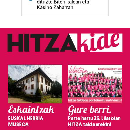
dituzte Biteri kalean eta
Kasino Zaharran
Eskaintzak
Gure berri.
EUSKAL HERRIA
Parte hartu 33. Lilatoian
MUSEOA
HITZA taldearekin!