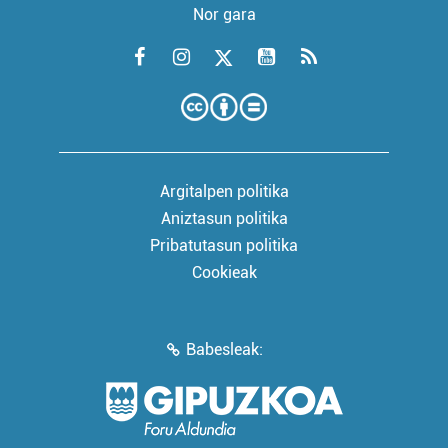
Nor gara
Argitalpen politika
Aniztasun politika
Pribatutasun politika
Cookieak
Babesleak: