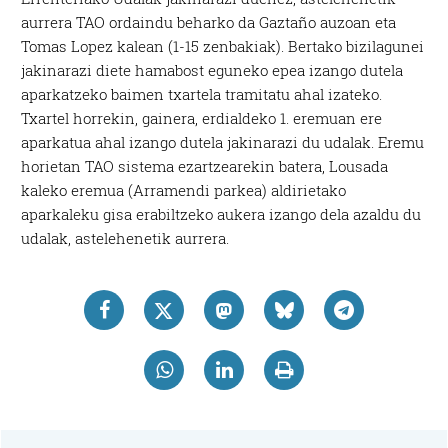
aurrera TAO ordaindu beharko da Gaztaño auzoan eta
Tomas Lopez kalean (1-15 zenbakiak). Bertako bizilagunei
jakinarazi diete hamabost eguneko epea izango dutela
aparkatzeko baimen txartela tramitatu ahal izateko.
Txartel horrekin, gainera, erdialdeko 1. eremuan ere
aparkatua ahal izango dutela jakinarazi du udalak. Eremu
horietan TAO sistema ezartzearekin batera, Lousada
kaleko eremua (Arramendi parkea) aldirietako
aparkaleku gisa erabiltzeko aukera izango dela azaldu du
udalak, astelehenetik aurrera.