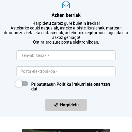
Azken berriak
Harpidetu zaitez gure buletin irekira!
Astekarko eduki nagusiak, asteko albiste ikusienak, martxan
ditugun zozketa eta egitasmoak, asteburuko egitarauen agenda eta
askoz gehiago!
Ostiralero zure posta elektronikoan.
Pribatutasun Politika
irakurri eta onartzen
dut.
Harpidetu