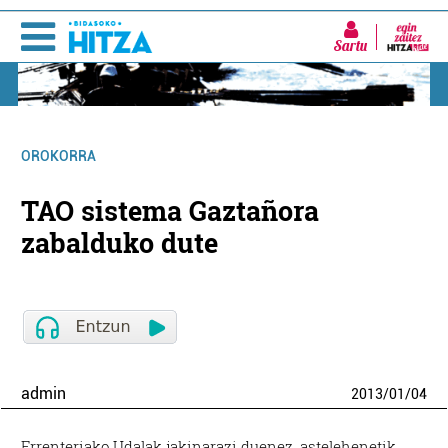
Sartu
OROKORRA
TAO sistema Gaztañora
zabalduko dute
admin
2013
/
01
/
04
Errenteriako Udalak jakinarazi duenez, astelehenetik