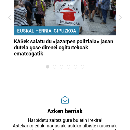
EUSKAL HERRIA, GIPUZKOA
KASek salatu du «jazarpen poliziala» jasan
Pa
dutela gose direnei ogitartekoak
da
emateagatik
«s
Azken berriak
Harpidetu zaitez gure buletin irekira!
Astekarko eduki nagusiak, asteko albiste ikusienak,