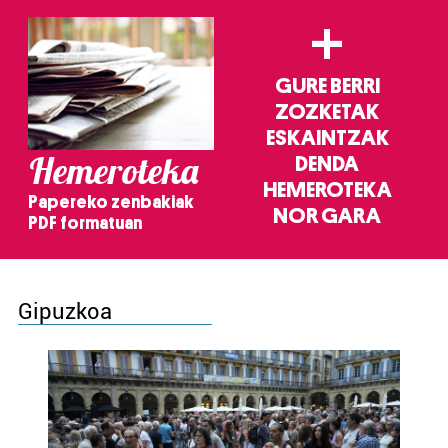
+
GURE BERRI
ZOZKETAK
ESKAINTZAK
Hemeroteka
DENDA
HEMEROTEKA
Papereko zenbakiak
NOR GARA
PDF formatuan
Gipuzkoa