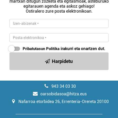
martxan ditugun zozketa eta egitasmoak, asteburuko
egitarauen agenda eta askoz gehiago!
Ostiralero zure posta elektronikoan.
Pribatutasun Politika
irakurri eta onartzen dut.
Harpidetu
943 34 03 30
oarsobidasoa@hitza.eus
Nafarroa etorbidea 26, Errenteria-Orereta 20100