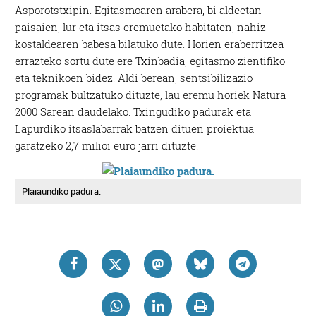
Asporotstxipin. Egitasmoaren arabera, bi aldeetan
paisaien, lur eta itsas eremuetako habitaten, nahiz
kostaldearen babesa bilatuko dute. Horien eraberritzea
errazteko sortu dute ere Txinbadia, egitasmo zientifiko
eta teknikoen bidez. Aldi berean, sentsibilizazio
programak bultzatuko dituzte, lau eremu horiek Natura
2000 Sarean daudelako. Txingudiko padurak eta
Lapurdiko itsaslabarrak batzen dituen proiektua
garatzeko 2,7 milioi euro jarri dituzte.
Plaiaundiko padura.