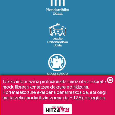
Tokiko informazioa profesionaltasunez eta euskaratik,
modu librean kontatzea da gure eginkizuna.
Horretarako zure ekarpena beharrezkoa da, eta ongi
maitatzeko modurik zintzoena da HITZAkide egitea.