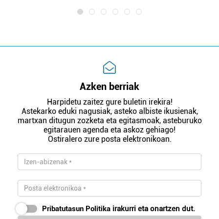
Azken berriak
Harpidetu zaitez gure buletin irekira!
Astekarko eduki nagusiak, asteko albiste ikusienak,
martxan ditugun zozketa eta egitasmoak, asteburuko
egitarauen agenda eta askoz gehiago!
Ostiralero zure posta elektronikoan.
Pribatutasun Politika
irakurri eta onartzen dut.