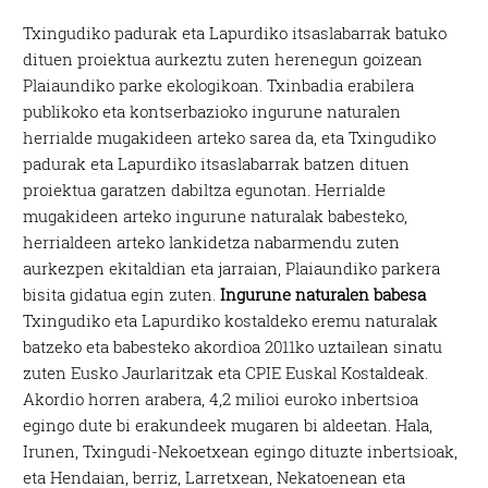
Txingudiko padurak eta Lapurdiko itsaslabarrak batuko
dituen proiektua aurkeztu zuten herenegun goizean
Plaiaundiko parke ekologikoan. Txinbadia erabilera
publikoko eta kontserbazioko ingurune naturalen
herrialde mugakideen arteko sarea da, eta Txingudiko
padurak eta Lapurdiko itsaslabarrak batzen dituen
proiektua garatzen dabiltza egunotan. Herrialde
mugakideen arteko ingurune naturalak babesteko,
herrialdeen arteko lankidetza nabarmendu zuten
aurkezpen ekitaldian eta jarraian, Plaiaundiko parkera
bisita gidatua egin zuten.
Ingurune naturalen babesa
Txingudiko eta Lapurdiko kostaldeko eremu naturalak
batzeko eta babesteko akordioa 2011ko uztailean sinatu
zuten Eusko Jaurlaritzak eta CPIE Euskal Kostaldeak.
Akordio horren arabera, 4,2 milioi euroko inbertsioa
egingo dute bi erakundeek mugaren bi aldeetan. Hala,
Irunen, Txingudi-Nekoetxean egingo dituzte inbertsioak,
eta Hendaian, berriz, Larretxean, Nekatoenean eta