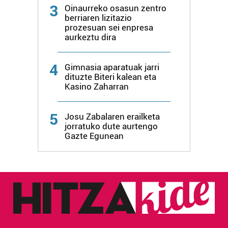
irakurri
3
Oinaurreko osasun zentro
berriaren lizitazio
prozesuan sei enpresa
aurkeztu dira
4
Gimnasia aparatuak jarri
dituzte Biteri kalean eta
Kasino Zaharran
5
Josu Zabalaren erailketa
jorratuko dute aurtengo
Gazte Egunean