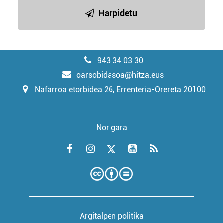
Harpidetu
943 34 03 30
oarsobidasoa@hitza.eus
Nafarroa etorbidea 26, Errenteria-Orereta 20100
Nor gara
Argitalpen politika