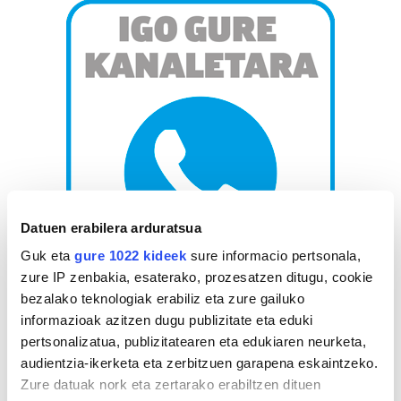
Datuen erabilera arduratsua
Guk eta
gure 1022 kideek
sure informacio pertsonala,
zure IP zenbakia, esaterako, prozesatzen ditugu, cookie
bezalako teknologiak erabiliz eta zure gailuko
AGENDA
informazioak azitzen dugu publizitate eta eduki
pertsonalizatua, publizitatearen eta edukiaren neurketa,
Abuztua 2026
audientzia-ikerketa eta zerbitzuen garapena eskaintzeko.
Zure datuak nork eta zertarako erabiltzen dituen
AL.
AR.
AZ.
OG.
OL.
LR.
IG.