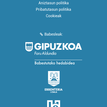
Aniztasun politika
Pribatutasun politika
Cookieak
Babesleak: