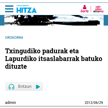
Sartu
OROKORRA
Txingudiko padurak eta
Lapurdiko itsaslabarrak batuko
dituzte
admin
2012
/
06
/
29