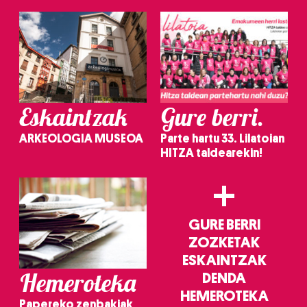
Eskaintzak
Gure berri.
ARKEOLOGIA MUSEOA
Parte hartu 33. Lilatoian
HITZA taldearekin!
+
GURE BERRI
ZOZKETAK
ESKAINTZAK
Hemeroteka
DENDA
HEMEROTEKA
Papereko zenbakiak