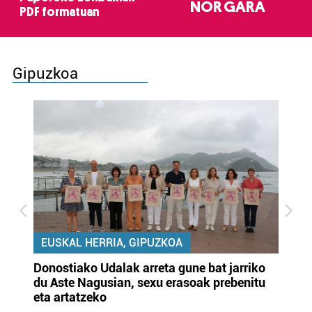
NOR GARA
PDF formatuan
Gipuzkoa
EUSKAL HERRIA, GIPUZKOA
Donostiako Udalak arreta gune bat jarriko
Ur
du Aste Nagusian, sexu erasoak prebenitu
es
eta artatzeko
lu