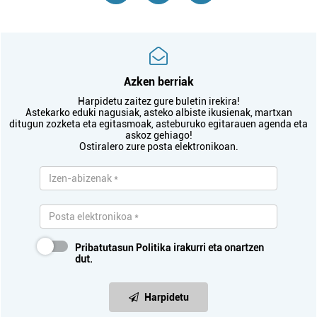
Azken berriak
Harpidetu zaitez gure buletin irekira!
Astekarko eduki nagusiak, asteko albiste ikusienak, martxan
ditugun zozketa eta egitasmoak, asteburuko egitarauen agenda eta
askoz gehiago!
Ostiralero zure posta elektronikoan.
Pribatutasun Politika
irakurri eta onartzen
dut.
Harpidetu