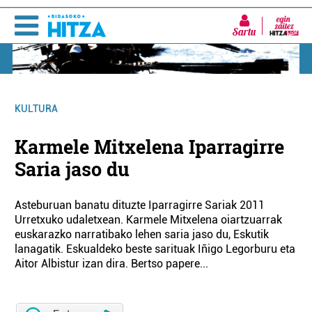
Sartu
KULTURA
Karmele Mitxelena Iparragirre
Saria jaso du
Asteburuan banatu dituzte Iparragirre Sariak 2011
Urretxuko udaletxean. Karmele Mitxelena oiartzuarrak
euskarazko narratibako lehen saria jaso du, Eskutik
lanagatik. Eskualdeko beste sarituak Iñigo Legorburu eta
Aitor Albistur izan dira. Bertso papere...