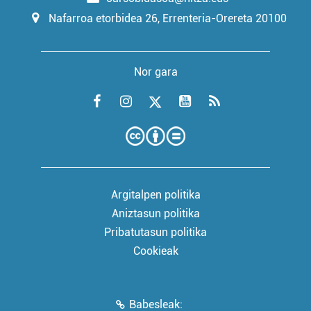
Nafarroa etorbidea 26, Errenteria-Orereta 20100
Nor gara
Argitalpen politika
Aniztasun politika
Pribatutasun politika
Cookieak
Babesleak: