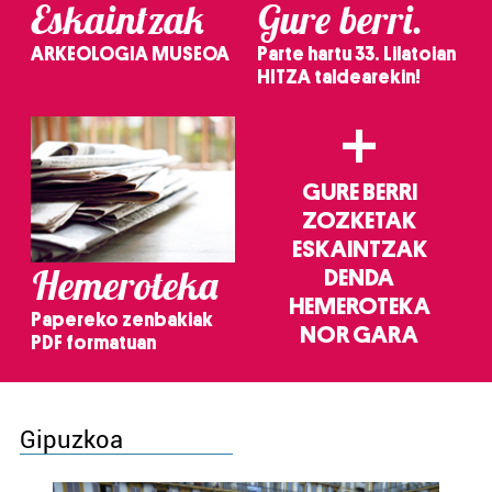
Eskaintzak
Gure berri.
ARKEOLOGIA MUSEOA
Parte hartu 33. Lilatoian
HITZA taldearekin!
+
GURE BERRI
ZOZKETAK
ESKAINTZAK
Hemeroteka
DENDA
HEMEROTEKA
Papereko zenbakiak
NOR GARA
PDF formatuan
Gipuzkoa