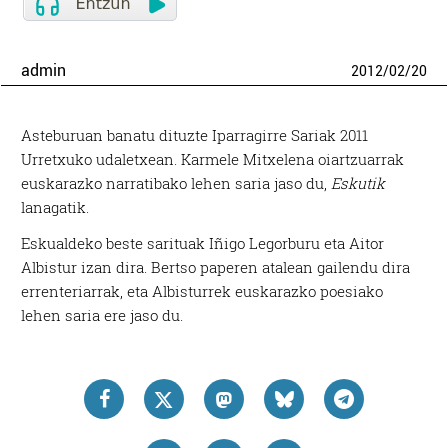
admin
2012
/
02
/
20
Asteburuan banatu dituzte Iparragirre Sariak 2011
Urretxuko udaletxean. Karmele Mitxelena oiartzuarrak
euskarazko narratibako lehen saria jaso du,
Eskutik
lanagatik.
Eskualdeko beste sarituak Iñigo Legorburu eta Aitor
Albistur izan dira. Bertso paperen atalean gailendu dira
errenteriarrak, eta Albisturrek euskarazko poesiako
lehen saria ere jaso du.