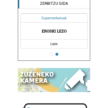
ZERBITZU GIDA
Supermerkatuak
EGIA
EROSKI LEZO
KAT
Lezo