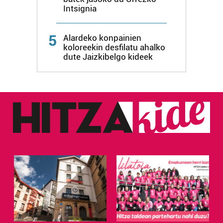
Intsignia
5
Alardeko konpainien
koloreekin desfilatu ahalko
dute Jaizkibelgo kideek