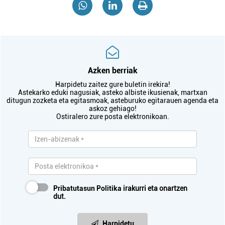
Azken berriak
Harpidetu zaitez gure buletin irekira!
Astekarko eduki nagusiak, asteko albiste ikusienak, martxan
ditugun zozketa eta egitasmoak, asteburuko egitarauen agenda eta
askoz gehiago!
Ostiralero zure posta elektronikoan.
Pribatutasun Politika
irakurri eta onartzen
dut.
Harpidetu