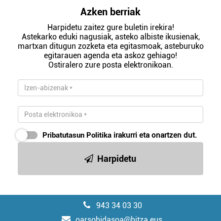
Azken berriak
Harpidetu zaitez gure buletin irekira!
Astekarko eduki nagusiak, asteko albiste ikusienak,
martxan ditugun zozketa eta egitasmoak, asteburuko
egitarauen agenda eta askoz gehiago!
Ostiralero zure posta elektronikoan.
Pribatutasun Politika
irakurri eta onartzen dut.
Harpidetu
943 34 03 30
oarsobidasoa@hitza.eus