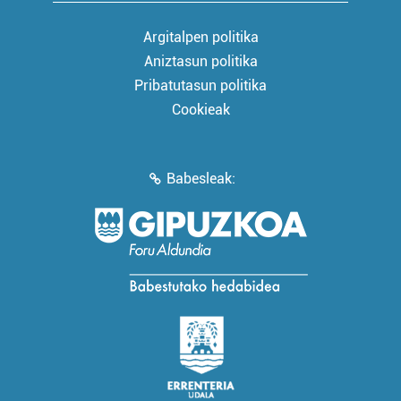
Argitalpen politika
Aniztasun politika
Pribatutasun politika
Cookieak
Babesleak: