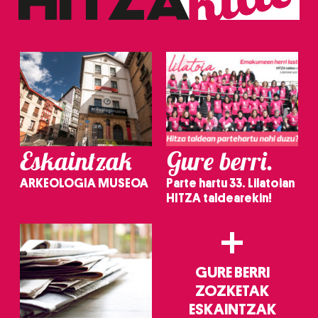
Eskaintzak
Gure berri.
ARKEOLOGIA MUSEOA
Parte hartu 33. Lilatoian
HITZA taldearekin!
+
GURE BERRI
ZOZKETAK
ESKAINTZAK