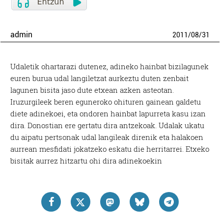
admin
2011
/
08
/
31
Udaletik ohartarazi dutenez, adineko hainbat bizilagunek
euren burua udal langiletzat aurkeztu duten zenbait
lagunen bisita jaso dute etxean azken asteotan.
Iruzurgileek beren eguneroko ohituren gainean galdetu
diete adinekoei, eta ondoren hainbat lapurreta kasu izan
dira. Donostian ere gertatu dira antzekoak. Udalak ukatu
du aipatu pertsonak udal langileak direnik eta halakoen
aurrean mesfidati jokatzeko eskatu die herritarrei. Etxeko
bisitak aurrez hitzartu ohi dira adinekoekin