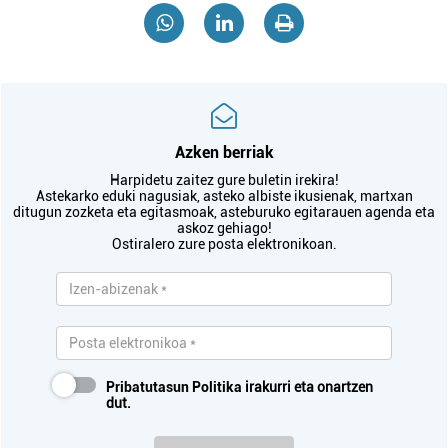
Azken berriak
Harpidetu zaitez gure buletin irekira!
Astekarko eduki nagusiak, asteko albiste ikusienak, martxan
ditugun zozketa eta egitasmoak, asteburuko egitarauen agenda eta
askoz gehiago!
Ostiralero zure posta elektronikoan.
Pribatutasun Politika
irakurri eta onartzen
dut.