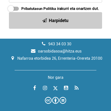
Pribatutasun Politika
irakurri eta onartzen dut.
Harpidetu
943 34 03 30
oarsobidasoa@hitza.eus
Nafarroa etorbidea 26, Errenteria-Orereta 20100
Nor gara