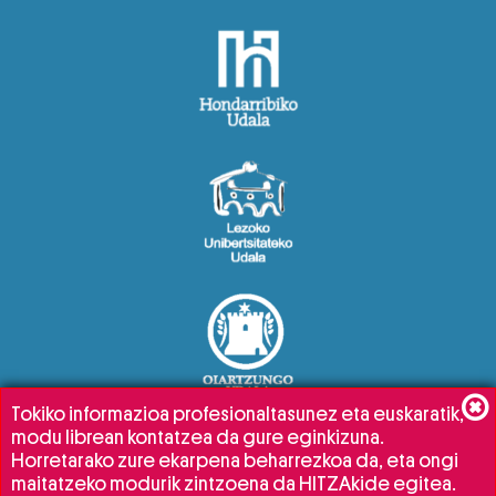
Tokiko informazioa profesionaltasunez eta euskaratik,
modu librean kontatzea da gure eginkizuna.
Horretarako zure ekarpena beharrezkoa da, eta ongi
maitatzeko modurik zintzoena da HITZAkide egitea.