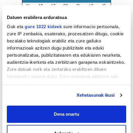
AL.
AR.
AZ.
OG.
OL.
LR.
IG.
27
28
29
30
31
1
2
Datuen erabilera arduratsua
3
4
5
6
7
8
9
Guk eta
gure 1022 kideek
sure informacio pertsonala,
10
11
12
13
14
15
16
zure IP zenbakia, esaterako, prozesatzen ditugu, cookie
17
18
19
20
21
22
23
bezalako teknologiak erabiliz eta zure gailuko
informazioak azitzen dugu publizitate eta eduki
24
25
26
27
28
29
30
pertsonalizatua, publizitatearen eta edukiaren neurketa,
31
1
2
3
4
5
6
audientzia-ikerketa eta zerbitzuen garapena eskaintzeko.
Zure datuak nork eta zertarako erabiltzen dituen
hautatzeko aukera duzu. Zure onespena aldatzen edo
EGURALDIA
deuseztatzen ahal duzu edozein momentutan, Cookie
Iturria:
deklaraziotik edo Privacy triggerean klikatuz.
Hondarribia
Xehetasunak ikusi
If you allow, we would also like to:
Oskarbi
Collect information about your geographical
Dena onartu
location which can be accurate to within several
23º
Euria:
0mm
meters
Hezetasuna:
70%
Lainoak:
0%