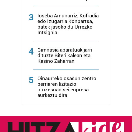
Lortu zure datu pertsonalak prozesatzeko moduari
buruzko informazio gehiago eta ezarri zure lehentasunak
3
Ioseba Amunarriz, Kofradia
datuen atalean. Edozein unetan alda edo ken dezakezu
edo Izugarria Konpartsa,
zure baimena Cookieen adierazpenean.
batek jasoko du Urrezko
Intsignia
Webgune honek cookie propioak eta hirugarrenen cookie-
fitxategiak erabiltzen ditu. Zure esperientzia eta
4
Gimnasia aparatuak jarri
zerbitzuak hobetzeko asmoz, cookie teknologiaz
dituzte Biteri kalean eta
Kasino Zaharran
baliatzen gara. Ohar hau onartuz gero, teknologia hori
erabiltzeko baimen esplizitua ematen diguzu.
Gehiago
irakurri
5
Oinaurreko osasun zentro
berriaren lizitazio
prozesuan sei enpresa
aurkeztu dira