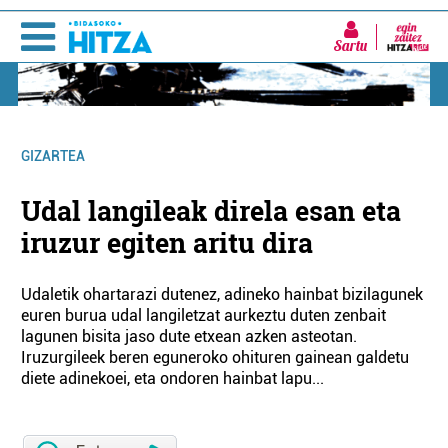
Sartu
GIZARTEA
Udal langileak direla esan eta
iruzur egiten aritu dira
Udaletik ohartarazi dutenez, adineko hainbat bizilagunek
euren burua udal langiletzat aurkeztu duten zenbait
lagunen bisita jaso dute etxean azken asteotan.
Iruzurgileek beren eguneroko ohituren gainean galdetu
diete adinekoei, eta ondoren hainbat lapu...