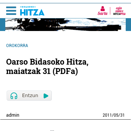
Sartu
OROKORRA
Oarso Bidasoko Hitza,
maiatzak 31 (PDFa)
admin
2011
/
05
/
31