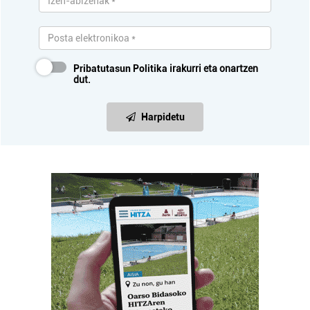
Pribatutasun Politika
irakurri eta onartzen
dut.
Harpidetu