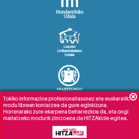
Tokiko informazioa profesionaltasunez eta euskaratik,
modu librean kontatzea da gure eginkizuna.
Horretarako zure ekarpena beharrezkoa da, eta ongi
maitatzeko modurik zintzoena da HITZAkide egitea.