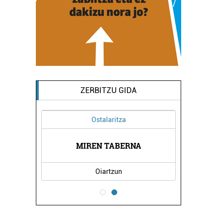
ZERBITZU GIDA
Ostalaritza
AK
MIREN TABERNA
I
Oiartzun