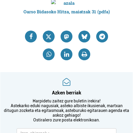
Oarso Bidasoko Hitza, maiatzak 31 (pdfa)
Azken berriak
Harpidetu zaitez gure buletin irekira!
Astekarko eduki nagusiak, asteko albiste ikusienak, martxan
ditugun zozketa eta egitasmoak, asteburuko egitarauen agenda eta
askoz gehiago!
Ostiralero zure posta elektronikoan.