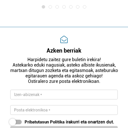
Azken berriak
Harpidetu zaitez gure buletin irekira!
Astekarko eduki nagusiak, asteko albiste ikusienak,
martxan ditugun zozketa eta egitasmoak, asteburuko
egitarauen agenda eta askoz gehiago!
Ostiralero zure posta elektronikoan.
Pribatutasun Politika
irakurri eta onartzen dut.