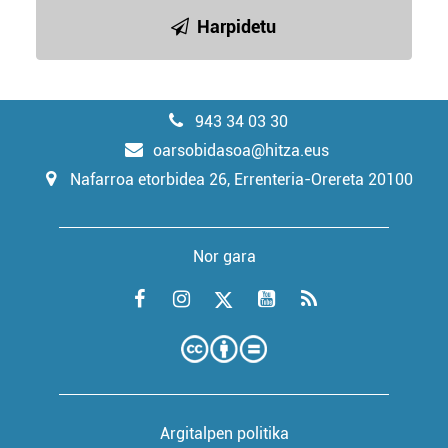
Harpidetu
943 34 03 30
oarsobidasoa@hitza.eus
Nafarroa etorbidea 26, Errenteria-Orereta 20100
Nor gara
Argitalpen politika