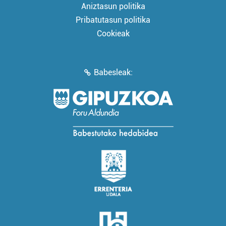
Aniztasun politika
Pribatutasun politika
Cookieak
Babesleak: