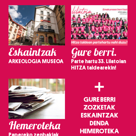
Eskaintzak
Gure berri.
ARKEOLOGIA MUSEOA
Parte hartu 33. Lilatoian
HITZA taldearekin!
+
GURE BERRI
ZOZKETAK
ESKAINTZAK
Hemeroteka
DENDA
HEMEROTEKA
Papereko zenbakiak