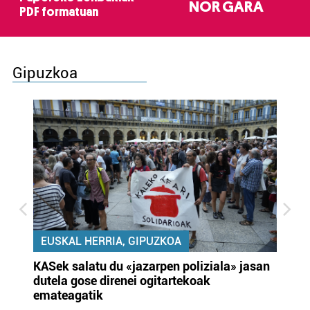
NOR GARA
PDF formatuan
Gipuzkoa
EUSKAL HERRIA, GIPUZKOA
KASek salatu du «jazarpen poliziala» jasan
Pa
dutela gose direnei ogitartekoak
da
emateagatik
«s