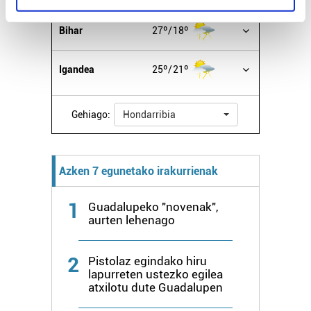
specific characteristics (fingerprinting)
Find out more about how your personal data is processed
Bihar
27º
18º
and set your preferences in the
details section
.
Igandea
25º
21º
Guk eta gure bazkideek zure datu pertsonalak
prozesatzen ditugu, zure IP zenbakia, besteak beste,
teknologia erabiliz, cookieak adibidez, iragarki eta eduki
Gehiago:
Hondarribia
pertsonalizatuak eskaintzeko, iragarkiak eta edukia
neurtzeko, jendeari buruzko informazioa biltzeko eta
produktuak garatzeko. Zure datuak nork eta zertarako
Azken 7 egunetako irakurrienak
erabiltzen dituen hauta dezakezu.
1
Guadalupeko "novenak",
Bazkide batzuek ez dizute baimenik eskatzen, eta beren
aurten lehenago
interes komertzial legitimoetan babesten dira. Ikusi gure
bazkideen zerrenda, beren ustez zein helburutarako
2
Pistolaz egindako hiru
duten interes legitimoa eta horren aurka nola egin
lapurreten ustezko egilea
dezakezun ikusteko.
atxilotu dute Guadalupen