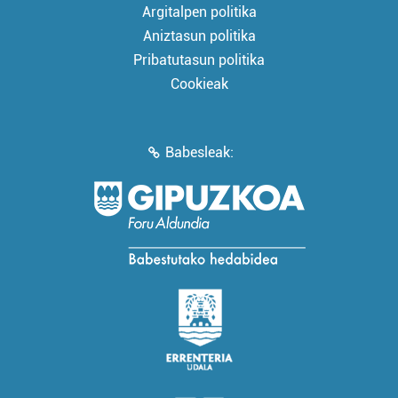
Argitalpen politika
Aniztasun politika
Pribatutasun politika
Cookieak
Babesleak: