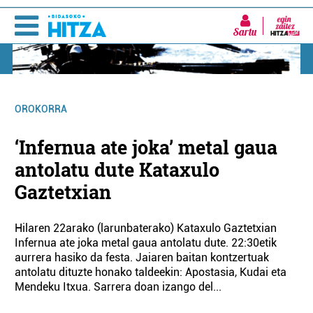
Sartu
OROKORRA
‘Infernua ate joka’ metal gaua
antolatu dute Kataxulo
Gaztetxian
Hilaren 22arako (larunbaterako) Kataxulo Gaztetxian
Infernua ate joka metal gaua antolatu dute. 22:30etik
aurrera hasiko da festa. Jaiaren baitan kontzertuak
antolatu dituzte honako taldeekin: Apostasia, Kudai eta
Mendeku Itxua. Sarrera doan izango del...