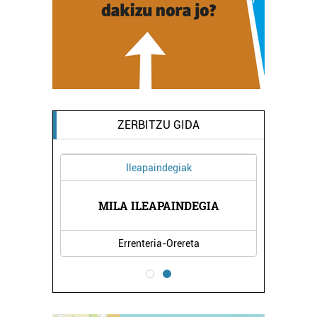
ZERBITZU GIDA
Ileapaindegiak
MILA ILEAPAINDEGIA
Errenteria-Orereta