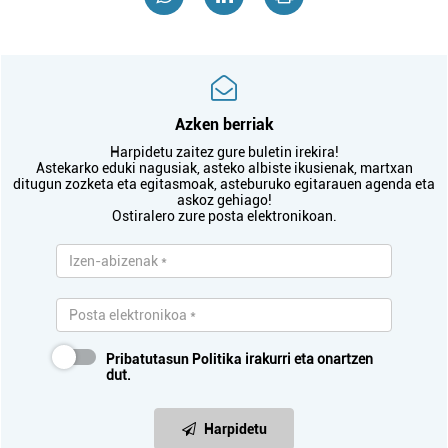
Azken berriak
Harpidetu zaitez gure buletin irekira!
Astekarko eduki nagusiak, asteko albiste ikusienak, martxan
ditugun zozketa eta egitasmoak, asteburuko egitarauen agenda eta
askoz gehiago!
Ostiralero zure posta elektronikoan.
Pribatutasun Politika
irakurri eta onartzen
dut.
Harpidetu