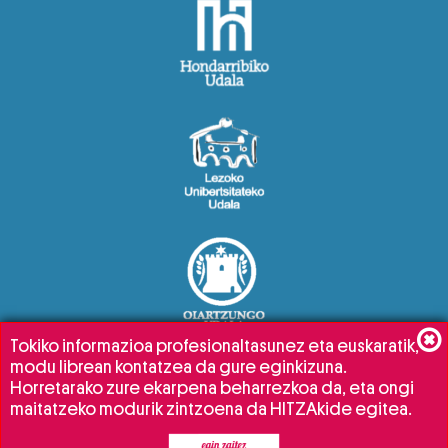
Tokiko informazioa profesionaltasunez eta euskaratik,
modu librean kontatzea da gure eginkizuna.
Horretarako zure ekarpena beharrezkoa da, eta ongi
maitatzeko modurik zintzoena da HITZAkide egitea.