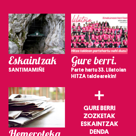
Eskaintzak
Gure berri.
SANTIMAMIÑE
Parte hartu 33. Lilatoian
HITZA taldearekin!
+
GURE BERRI
ZOZKETAK
ESKAINTZAK
Hemeroteka
DENDA