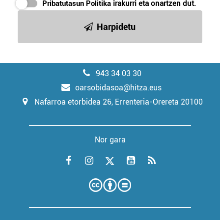
Pribatutasun Politika
irakurri eta onartzen dut.
Harpidetu
943 34 03 30
oarsobidasoa@hitza.eus
Nafarroa etorbidea 26, Errenteria-Orereta 20100
Nor gara