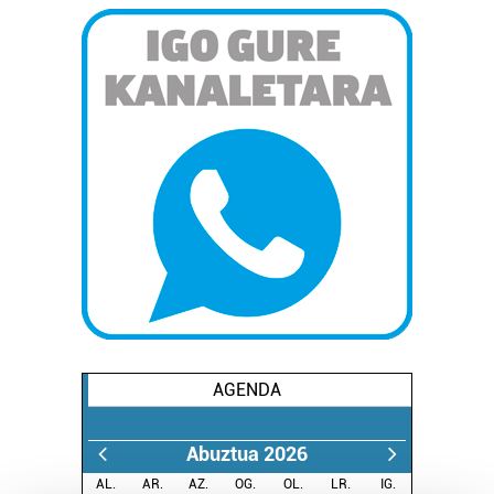
AGENDA
Abuztua 2026
AL.
AR.
AZ.
OG.
OL.
LR.
IG.