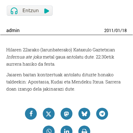
admin
2011
/
01
/
18
Hilaren 22arako (larunbaterako) Kataxulo Gaztetxian
Infernua ate joka
metal gaua antolatu dute. 22:30etik
aurrera hasiko da festa.
Jaiaren baitan kontzertuak antolatu dituzte honako
taldeekin: Apostasia, Kudai eta Mendeku Itxua. Sarrera
doan izango dela jakinarazi dute.