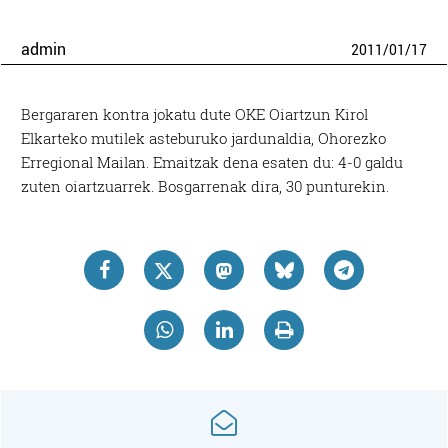
admin
2011
/
01
/
17
Bergararen kontra jokatu dute OKE Oiartzun Kirol
Elkarteko mutilek asteburuko jardunaldia, Ohorezko
Erregional Mailan. Emaitzak dena esaten du: 4-0 galdu
zuten oiartzuarrek. Bosgarrenak dira, 30 punturekin.