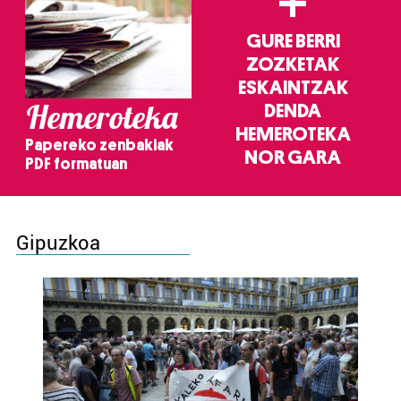
+
GURE BERRI
ZOZKETAK
ESKAINTZAK
Hemeroteka
DENDA
HEMEROTEKA
Papereko zenbakiak
NOR GARA
PDF formatuan
Gipuzkoa