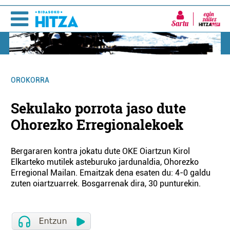
Sartu
OROKORRA
Sekulako porrota jaso dute
Ohorezko Erregionalekoek
Bergararen kontra jokatu dute OKE Oiartzun Kirol
Elkarteko mutilek asteburuko jardunaldia, Ohorezko
Erregional Mailan. Emaitzak dena esaten du: 4-0 galdu
zuten oiartzuarrek. Bosgarrenak dira, 30 punturekin.