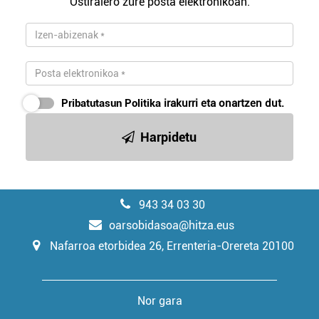
Ostiralero zure posta elektronikoan.
Pribatutasun Politika
irakurri eta onartzen dut.
Harpidetu
943 34 03 30
oarsobidasoa@hitza.eus
Nafarroa etorbidea 26, Errenteria-Orereta 20100
Nor gara