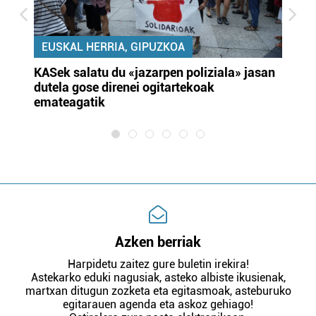
EUSKAL HERRIA, GIPUZKOA
KASek salatu du «jazarpen poliziala» jasan
Pa
dutela gose direnei ogitartekoak
da
emateagatik
«s
Azken berriak
Harpidetu zaitez gure buletin irekira!
Astekarko eduki nagusiak, asteko albiste ikusienak,
martxan ditugun zozketa eta egitasmoak, asteburuko
egitarauen agenda eta askoz gehiago!