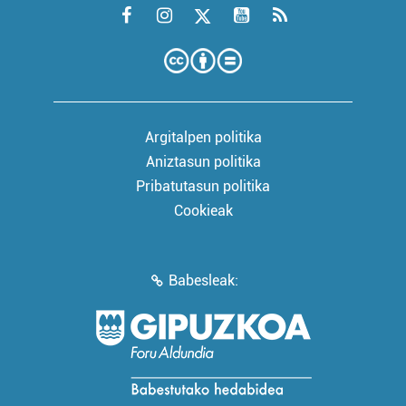
Argitalpen politika
Aniztasun politika
Pribatutasun politika
Cookieak
Babesleak: