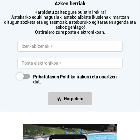
Azken berriak
Harpidetu zaitez gure buletin irekira!
Astekarko eduki nagusiak, asteko albiste ikusienak, martxan
ditugun zozketa eta egitasmoak, asteburuko egitarauen agenda eta
askoz gehiago!
Ostiralero zure posta elektronikoan.
Pribatutasun Politika
irakurri eta onartzen
dut.
Harpidetu