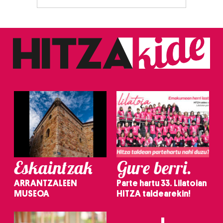
Eskaintzak
Gure berri.
ARRANTZALEEN
Parte hartu 33. Lilatoian
MUSEOA
HITZA taldearekin!