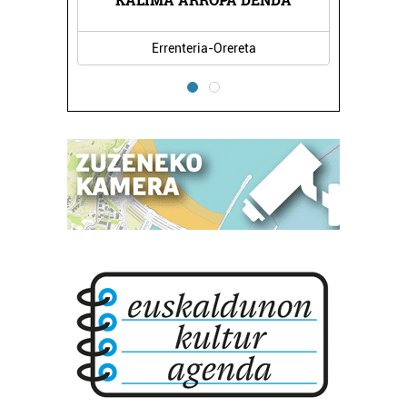
Errenteria-Orereta