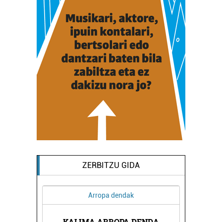
ZERBITZU GIDA
Arropa dendak
A
KALIMA ARROPA DENDA