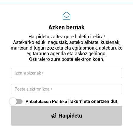
Azken berriak
Harpidetu zaitez gure buletin irekira!
Astekarko eduki nagusiak, asteko albiste ikusienak,
martxan ditugun zozketa eta egitasmoak, asteburuko
egitarauen agenda eta askoz gehiago!
Ostiralero zure posta elektronikoan.
Pribatutasun Politika
irakurri eta onartzen dut.
Harpidetu