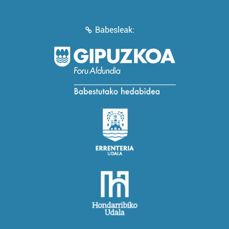
Babesleak: