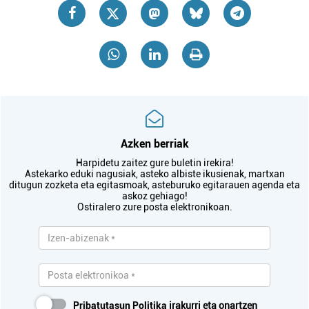
Azken berriak
Harpidetu zaitez gure buletin irekira!
Astekarko eduki nagusiak, asteko albiste ikusienak, martxan
ditugun zozketa eta egitasmoak, asteburuko egitarauen agenda eta
askoz gehiago!
Ostiralero zure posta elektronikoan.
Pribatutasun Politika
irakurri eta onartzen