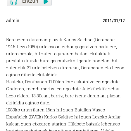
admin
2011
/
01
/
12
Bere izena daraman plazak Karlos Saldise (Donibane,
1946-Lezo 1980) urte osoan zehar gogoratzen badu ere,
urtero bezala, hil zuten egunaren baitan, ekitaldiak
prestatu dituzte hura gogoratzeko. Igande honetan, hil
zutenetik 31 urte betetzen direnean, Donibanen eta Lezon
egingo dituzte ekitaldiak.
Hasteko, Donibanen 11:00tan lore eskaintza egingo dute.
Ondoren, mendi martxa egingo dute Jaizkibeldik zehar,
Lezo aldera. 13:30ean, berriz, bere izena daraman plazan
ekitaldia egingo dute.
1980ko urtarrilaren 16an hil zuen Batallon Vasco
Españolek (BVEk) Karlos Saldise hil zuen Lezoko Aralar
kalean zuen etxearen atarian. Hilabete batzuk lehenago
heriotza mehatxuak jaso zituen Amnistiaren Aldeko