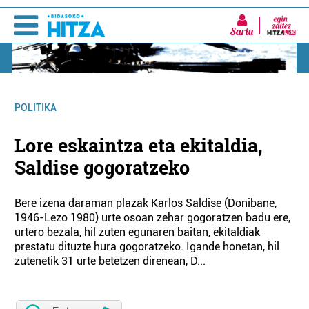
Sartu
POLITIKA
Lore eskaintza eta ekitaldia,
Saldise gogoratzeko
Bere izena daraman plazak Karlos Saldise (Donibane,
1946-Lezo 1980) urte osoan zehar gogoratzen badu ere,
urtero bezala, hil zuten egunaren baitan, ekitaldiak
prestatu dituzte hura gogoratzeko. Igande honetan, hil
zutenetik 31 urte betetzen direnean, D...