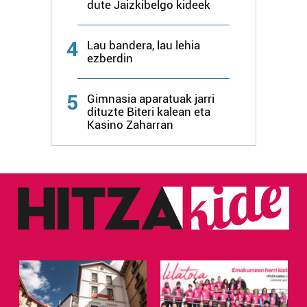
dute Jaizkibelgo kideek
4
Lau bandera, lau lehia
ezberdin
5
Gimnasia aparatuak jarri
dituzte Biteri kalean eta
Kasino Zaharran