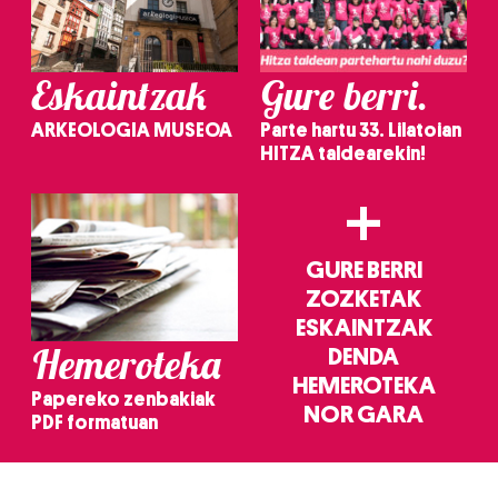
Eskaintzak
Gure berri.
ARKEOLOGIA MUSEOA
Parte hartu 33. Lilatoian
HITZA taldearekin!
+
GURE BERRI
ZOZKETAK
ESKAINTZAK
Hemeroteka
DENDA
HEMEROTEKA
Papereko zenbakiak
NOR GARA
PDF formatuan