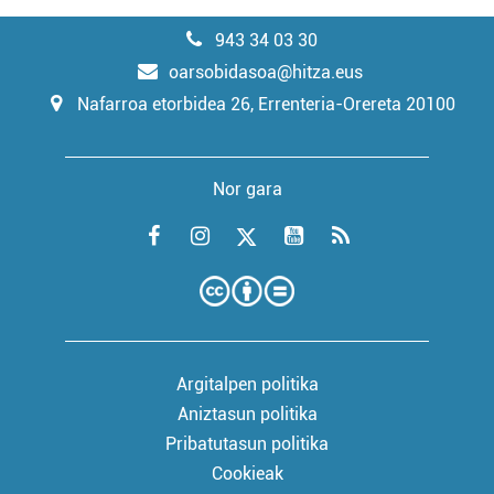
943 34 03 30
oarsobidasoa@hitza.eus
Nafarroa etorbidea 26, Errenteria-Orereta 20100
Nor gara
Argitalpen politika
Aniztasun politika
Pribatutasun politika
Cookieak