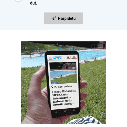
dut.
Harpidetu