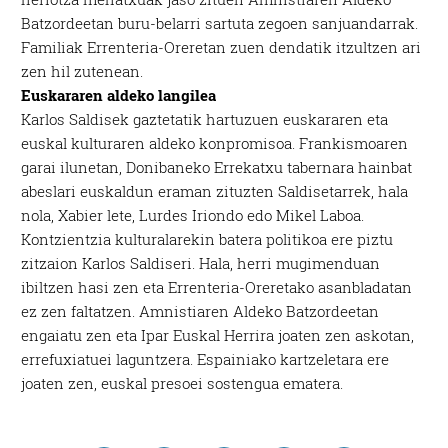
Batzordeetan buru-belarri sartuta zegoen sanjuandarrak.
Familiak Errenteria-Oreretan zuen dendatik itzultzen ari
zen hil zutenean.
Euskararen aldeko langilea
Karlos Saldisek gaztetatik hartuzuen euskararen eta
euskal kulturaren aldeko konpromisoa. Frankismoaren
garai ilunetan, Donibaneko Errekatxu tabernara hainbat
abeslari euskaldun eraman zituzten Saldisetarrek, hala
nola, Xabier lete, Lurdes Iriondo edo Mikel Laboa.
Kontzientzia kulturalarekin batera politikoa ere piztu
zitzaion Karlos Saldiseri. Hala, herri mugimenduan
ibiltzen hasi zen eta Errenteria-Oreretako asanbladatan
ez zen faltatzen. Amnistiaren Aldeko Batzordeetan
engaiatu zen eta Ipar Euskal Herrira joaten zen askotan,
errefuxiatuei laguntzera. Espainiako kartzeletara ere
joaten zen, euskal presoei sostengua ematera.