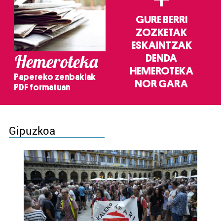
GURE BERRI
ZOZKETAK
ESKAINTZAK
Hemeroteka
DENDA
HEMEROTEKA
Papereko zenbakiak
NOR GARA
PDF formatuan
Gipuzkoa