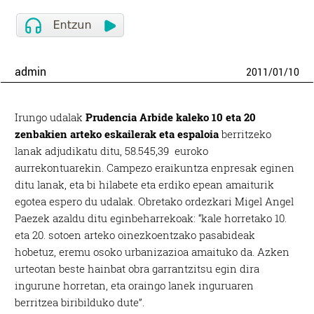
admin
2011
/
01
/
10
Irungo udalak
Prudencia Arbide kaleko 10 eta 20
zenbakien arteko eskailerak eta espaloia
berritzeko
lanak adjudikatu ditu, 58.545,39 euroko
aurrekontuarekin. Campezo eraikuntza enpresak eginen
ditu lanak, eta bi hilabete eta erdiko epean amaiturik
egotea espero du udalak. Obretako ordezkari Migel Angel
Paezek azaldu ditu eginbeharrekoak: “kale horretako 10.
eta 20. sotoen arteko oinezkoentzako pasabideak
hobetuz, eremu osoko urbanizazioa amaituko da. Azken
urteotan beste hainbat obra garrantzitsu egin dira
ingurune horretan, eta oraingo lanek inguruaren
berritzea biribilduko dute”.