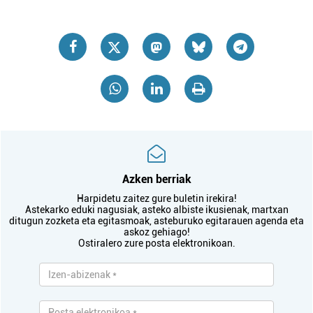
Azken berriak
Harpidetu zaitez gure buletin irekira!
Astekarko eduki nagusiak, asteko albiste ikusienak, martxan
ditugun zozketa eta egitasmoak, asteburuko egitarauen agenda eta
askoz gehiago!
Ostiralero zure posta elektronikoan.