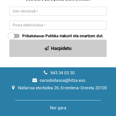
Pribatutasun Politika
irakurri eta onartzen dut.
Harpidetu
943 34 03 30
oarsobidasoa@hitza.eus
Nafarroa etorbidea 26, Errenteria-Orereta 20100
Nor gara