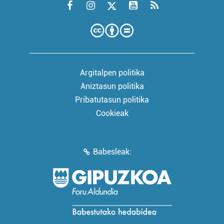
Argitalpen politika
Aniztasun politika
Pribatutasun politika
Cookieak
Babesleak: