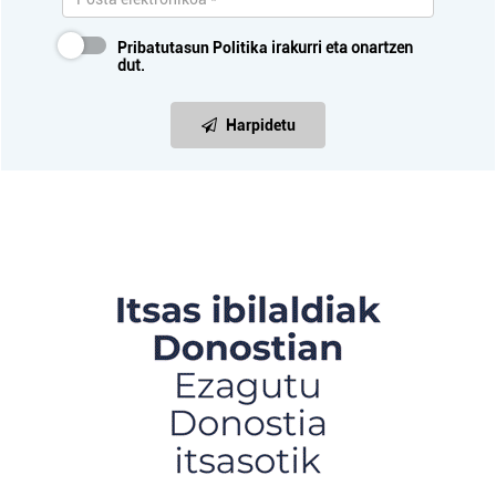
Pribatutasun Politika
irakurri eta onartzen
dut.
Harpidetu