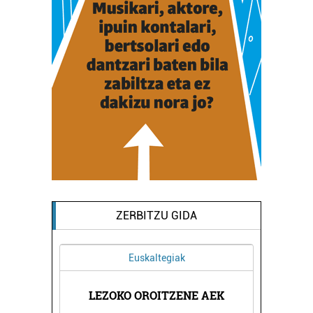
ZERBITZU GIDA
Euskaltegiak
OAK
LEZOKO OROITZENE AEK
BE