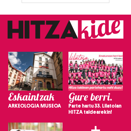
Eskaintzak
Gure berri.
ARKEOLOGIA MUSEOA
Parte hartu 33. Lilatoian
HITZA taldearekin!
+