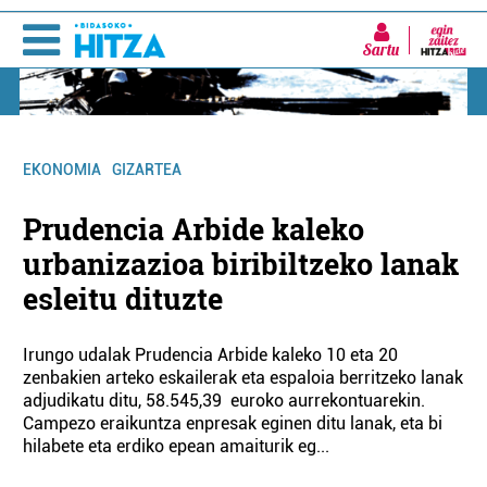
Sartu
EKONOMIA
GIZARTEA
Prudencia Arbide kaleko
urbanizazioa biribiltzeko lanak
esleitu dituzte
Irungo udalak Prudencia Arbide kaleko 10 eta 20
zenbakien arteko eskailerak eta espaloia berritzeko lanak
adjudikatu ditu, 58.545,39 euroko aurrekontuarekin.
Campezo eraikuntza enpresak eginen ditu lanak, eta bi
hilabete eta erdiko epean amaiturik eg...