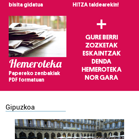
bisita gidatua
HITZA taldearekin!
+
GURE BERRI
ZOZKETAK
ESKAINTZAK
Hemeroteka
DENDA
HEMEROTEKA
Papereko zenbakiak
NOR GARA
PDF formatuan
Gipuzkoa