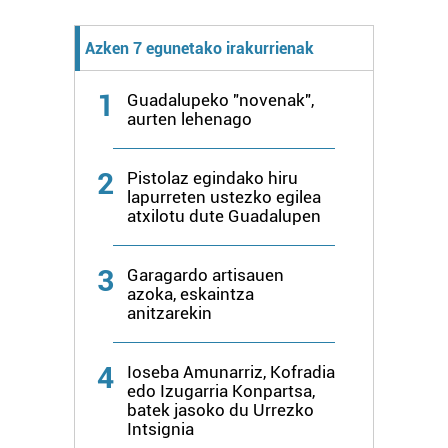
bazkideen zerrenda, beren ustez zein helburutarako
duten interes legitimoa eta horren aurka nola egin
Azken 7 egunetako irakurrienak
dezakezun ikusteko.
1
Guadalupeko "novenak",
Lortu zure datu pertsonalak prozesatzeko moduari
aurten lehenago
buruzko informazio gehiago eta ezarri zure lehentasunak
datuen atalean. Edozein unetan alda edo ken dezakezu
2
Pistolaz egindako hiru
zure baimena Cookieen adierazpenean.
lapurreten ustezko egilea
atxilotu dute Guadalupen
Webgune honek cookie propioak eta hirugarrenen cookie-
fitxategiak erabiltzen ditu. Zure esperientzia eta
3
Garagardo artisauen
zerbitzuak hobetzeko asmoz, cookie teknologiaz
azoka, eskaintza
baliatzen gara. Ohar hau onartuz gero, teknologia hori
anitzarekin
erabiltzeko baimen esplizitua ematen diguzu.
Gehiago
irakurri
4
Ioseba Amunarriz, Kofradia
edo Izugarria Konpartsa,
batek jasoko du Urrezko
Intsignia