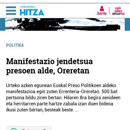
Sartu
POLITIKA
Manifestazio jendetsua
presoen alde, Oreretan
Urteko azken egunean Euskal Preso Politikoen aldeko
manifestazioa egin zuten Errenteria-Oreretan. 500 bat
pertsona bildu ziren bertan. Hilaren 8ra begira senideen
eta herritarren parte hartze zabala izan duen bideoa
ikusi zuten bertan, besteak beste. ...