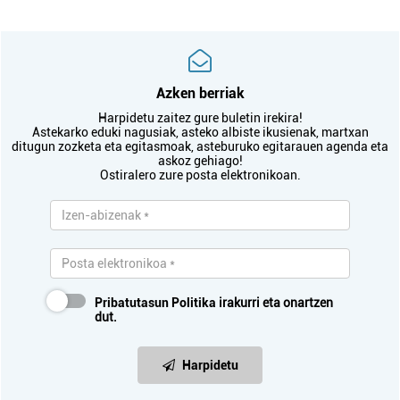
Azken berriak
Harpidetu zaitez gure buletin irekira!
Astekarko eduki nagusiak, asteko albiste ikusienak, martxan
ditugun zozketa eta egitasmoak, asteburuko egitarauen agenda eta
askoz gehiago!
Ostiralero zure posta elektronikoan.
Pribatutasun Politika
irakurri eta onartzen
dut.
Harpidetu