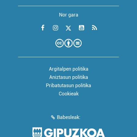
Nor gara
Argitalpen politika
Aniztasun politika
Pribatutasun politika
Cookieak
Babesleak: