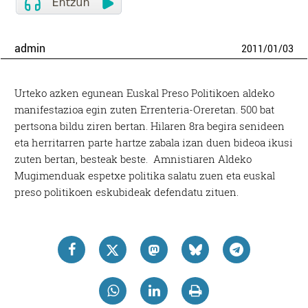
admin
2011
/
01
/
03
Urteko azken egunean Euskal Preso Politikoen aldeko
manifestazioa egin zuten Errenteria-Oreretan. 500 bat
pertsona bildu ziren bertan. Hilaren 8ra begira senideen
eta herritarren parte hartze zabala izan duen bideoa ikusi
zuten bertan, besteak beste. Amnistiaren Aldeko
Mugimenduak espetxe politika salatu zuen eta euskal
preso politikoen eskubideak defendatu zituen.