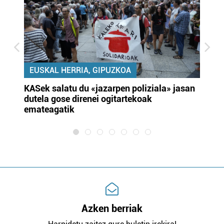
EUSKAL HERRIA, GIPUZKOA
KASek salatu du «jazarpen poliziala» jasan
Pa
dutela gose direnei ogitartekoak
da
emateagatik
«s
Azken berriak