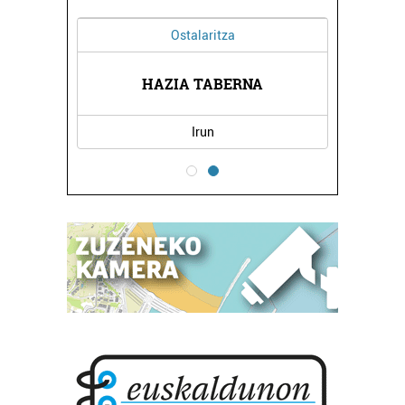
Ostalaritza
USKAL
ERES
HAZIA TABERNA
Irun