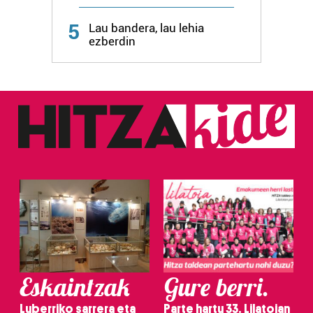
5
Lau bandera, lau lehia
ezberdin
Eskaintzak
Gure berri.
Luberriko sarrera eta
Parte hartu 33. Lilatoian