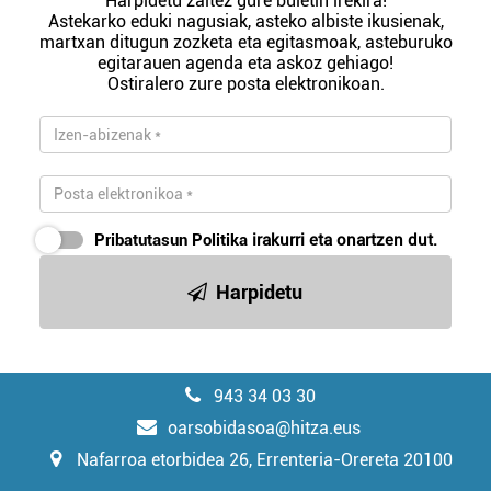
Harpidetu zaitez gure buletin irekira!
Astekarko eduki nagusiak, asteko albiste ikusienak,
martxan ditugun zozketa eta egitasmoak, asteburuko
egitarauen agenda eta askoz gehiago!
Ostiralero zure posta elektronikoan.
Pribatutasun Politika
irakurri eta onartzen dut.
Harpidetu
943 34 03 30
oarsobidasoa@hitza.eus
Nafarroa etorbidea 26, Errenteria-Orereta 20100