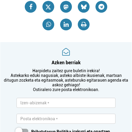
Azken berriak
Harpidetu zaitez gure buletin irekira!
Astekarko eduki nagusiak, asteko albiste ikusienak, martxan
ditugun zozketa eta egitasmoak, asteburuko egitarauen agenda eta
askoz gehiago!
Ostiralero zure posta elektronikoan.
Pribatutasun Politika
irakurri eta onartzen