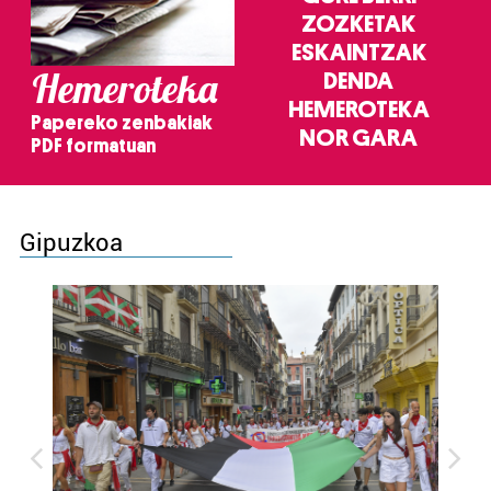
ZOZKETAK
ESKAINTZAK
Hemeroteka
DENDA
HEMEROTEKA
Papereko zenbakiak
NOR GARA
PDF formatuan
Gipuzkoa