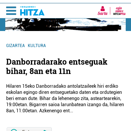
Sartu
GIZARTEA
KULTURA
Danborradarako entseguak
bihar, 8an eta 11n
Hilaren 15eko Danborradako antolatzaileek hiri erdiko
eskolan egingo diren entseguetako daten eta ordutegien
beri eman dute. Bihar da lehenengo zita, asteartearekin,
19:00etan. Bigarren saioa larunbatean izango da, hilaren
8an, 11:00etan. Azkenengo ent...