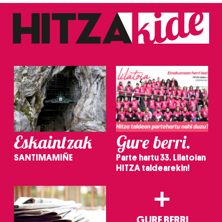
Eskaintzak
Gure berri.
SANTIMAMIÑE
Parte hartu 33. Lilatoian
HITZA taldearekin!
+
GURE BERRI