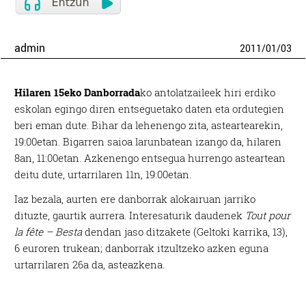
admin
2011
/
01
/
03
Hilaren 15eko Danborrada
ko antolatzaileek hiri erdiko
eskolan egingo diren entseguetako daten eta ordutegien
beri eman dute. Bihar da lehenengo zita, asteartearekin,
19:00etan.
Bigarren saioa larunbatean izango da, hilaren
8an, 11:00etan. Azkenengo entsegua hurrengo asteartean
deitu dute, urtarrilaren 11n, 19:00etan.
Iaz bezala, aurten ere danborrak alokairuan jarriko
dituzte, gaurtik aurrera. Interesaturik daudenek
Tout pour
la fête – Besta
dendan jaso ditzakete (Geltoki karrika, 13),
6 euroren trukean; danborrak itzultzeko azken eguna
urtarrilaren 26a da, asteazkena.