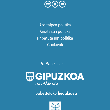
Argitalpen politika
Aniztasun politika
Pribatutasun politika
Cookieak
Babesleak: