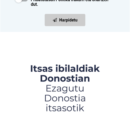
dut.
Harpidetu