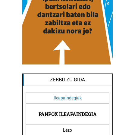
ZERBITZU GIDA
Ileapaindegiak
A
PANPOX ILEAPAINDEGIA
Lezo