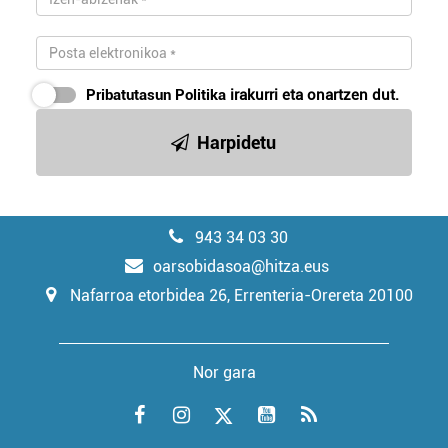
Pribatutasun Politika
irakurri eta onartzen dut.
Harpidetu
943 34 03 30
oarsobidasoa@hitza.eus
Nafarroa etorbidea 26, Errenteria-Orereta 20100
Nor gara