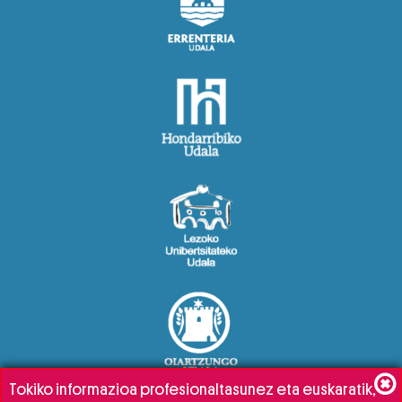
Tokiko informazioa profesionaltasunez eta euskaratik,