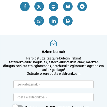
Azken berriak
Harpidetu zaitez gure buletin irekira!
Astekarko eduki nagusiak, asteko albiste ikusienak, martxan
ditugun zozketa eta egitasmoak, asteburuko egitarauen agenda eta
askoz gehiago!
Ostiralero zure posta elektronikoan.