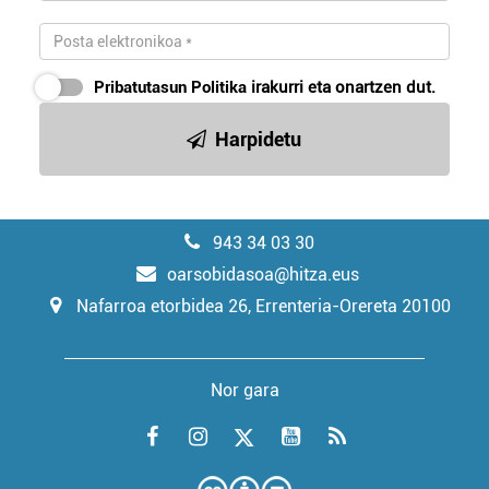
Pribatutasun Politika
irakurri eta onartzen dut.
Harpidetu
943 34 03 30
oarsobidasoa@hitza.eus
Nafarroa etorbidea 26, Errenteria-Orereta 20100
Nor gara