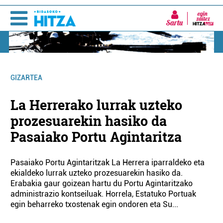
Sartu
GIZARTEA
La Herrerako lurrak uzteko
prozesuarekin hasiko da
Pasaiako Portu Agintaritza
Pasaiako Portu Agintaritzak La Herrera iparraldeko eta
ekialdeko lurrak uzteko prozesuarekin hasiko da.
Erabakia gaur goizean hartu du Portu Agintaritzako
administrazio kontseiluak. Horrela, Estatuko Portuak
egin beharreko txostenak egin ondoren eta Su...