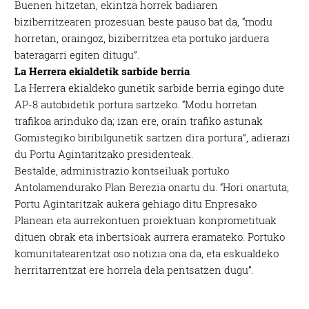
Buenen hitzetan, ekintza horrek badiaren
biziberritzearen prozesuan beste pauso bat da, “modu
horretan, oraingoz, biziberritzea eta portuko jarduera
bateragarri egiten ditugu”.
La Herrera ekialdetik sarbide berria
La Herrera ekialdeko gunetik sarbide berria egingo dute
AP-8 autobidetik portura sartzeko. “Modu horretan
trafikoa arinduko da; izan ere, orain trafiko astunak
Gomistegiko biribilgunetik sartzen dira portura”, adierazi
du Portu Agintaritzako presidenteak.
Bestalde, administrazio kontseiluak portuko
Antolamendurako Plan Berezia onartu du. “Hori onartuta,
Portu Agintaritzak aukera gehiago ditu Enpresako
Planean eta aurrekontuen proiektuan konprometituak
dituen obrak eta inbertsioak aurrera eramateko. Portuko
komunitatearentzat oso notizia ona da, eta eskualdeko
herritarrentzat ere horrela dela pentsatzen dugu”.