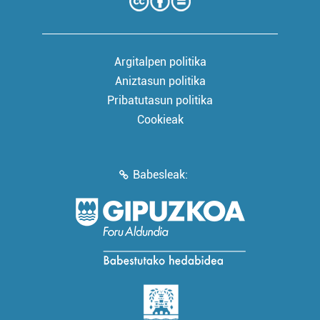
Argitalpen politika
Aniztasun politika
Pribatutasun politika
Cookieak
Babesleak: