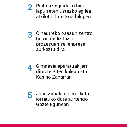
baliatzen gara. Ohar hau onartuz gero, teknologia hori
2
Pistolaz egindako hiru
erabiltzeko baimen esplizitua ematen diguzu.
Gehiago
lapurreten ustezko egilea
irakurri
atxilotu dute Guadalupen
3
Oinaurreko osasun zentro
berriaren lizitazio
prozesuan sei enpresa
aurkeztu dira
4
Gimnasia aparatuak jarri
dituzte Biteri kalean eta
Kasino Zaharran
5
Josu Zabalaren erailketa
jorratuko dute aurtengo
Gazte Egunean