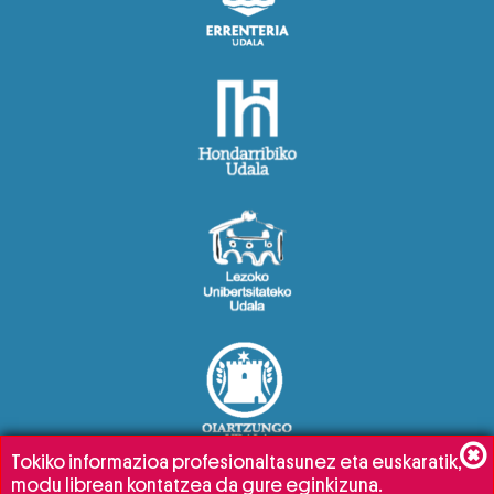
Tokiko informazioa profesionaltasunez eta euskaratik,
modu librean kontatzea da gure eginkizuna.