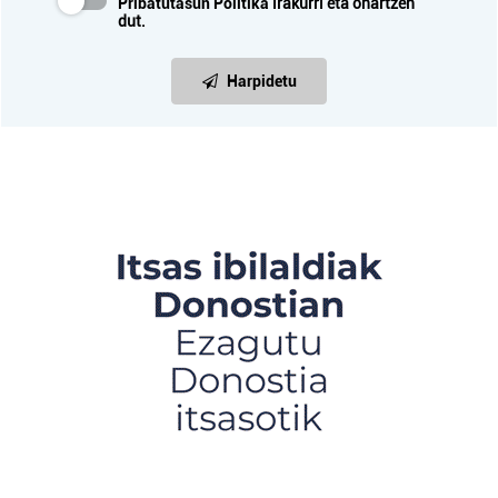
Pribatutasun Politika
irakurri eta onartzen
dut.
Harpidetu