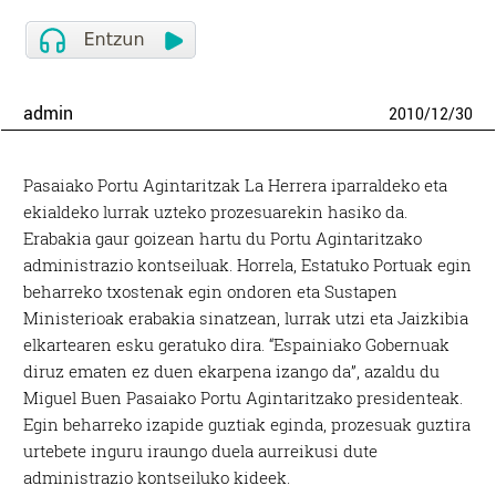
admin
2010
/
12
/
30
Pasaiako Portu Agintaritzak La Herrera iparraldeko eta
ekialdeko lurrak uzteko prozesuarekin hasiko da.
Erabakia gaur goizean hartu du Portu Agintaritzako
administrazio kontseiluak. Horrela, Estatuko Portuak egin
beharreko txostenak egin ondoren eta Sustapen
Ministerioak erabakia sinatzean, lurrak utzi eta Jaizkibia
elkartearen esku geratuko dira. “Espainiako Gobernuak
diruz ematen ez duen ekarpena izango da”, azaldu du
Miguel Buen Pasaiako Portu Agintaritzako presidenteak.
Egin beharreko izapide guztiak eginda, prozesuak guztira
urtebete inguru iraungo duela aurreikusi dute
administrazio kontseiluko kideek.