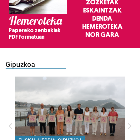
ZOZKETAK
ESKAINTZAK
Hemeroteka
DENDA
HEMEROTEKA
Papereko zenbakiak
NOR GARA
PDF formatuan
Gipuzkoa