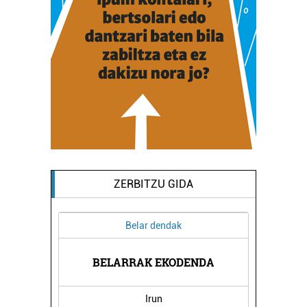
ZERBITZU GIDA
Belar dendak
I
BELARRAK EKODENDA
Irun