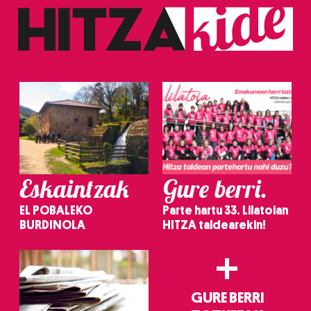
Eskaintzak
Gure berri.
EL POBALEKO
Parte hartu 33. Lilatoian
BURDINOLA
HITZA taldearekin!
+
GURE BERRI