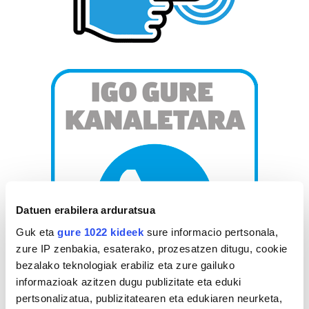
Datuen erabilera arduratsua
Guk eta
gure 1022 kideek
sure informacio pertsonala,
zure IP zenbakia, esaterako, prozesatzen ditugu, cookie
bezalako teknologiak erabiliz eta zure gailuko
informazioak azitzen dugu publizitate eta eduki
pertsonalizatua, publizitatearen eta edukiaren neurketa,
AGENDA