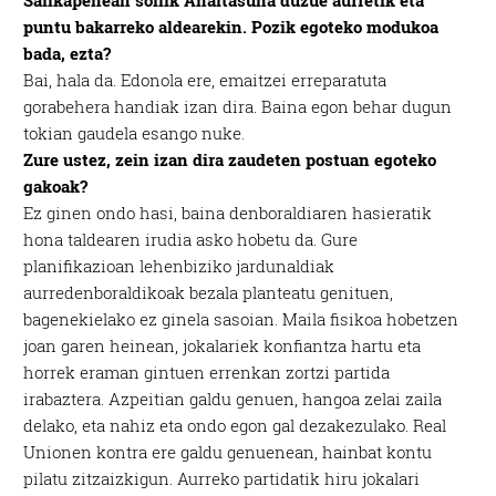
puntu bakarreko aldearekin. Pozik egoteko modukoa
bada, ezta?
Bai, hala da. Edonola ere, emaitzei erreparatuta
gorabehera handiak izan dira. Baina egon behar dugun
tokian gaudela esango nuke.
Zure ustez, zein izan dira zaudeten postuan egoteko
gakoak?
Ez ginen ondo hasi, baina denboraldiaren hasieratik
hona taldearen irudia asko hobetu da. Gure
planifikazioan lehenbiziko jardunaldiak
aurredenboraldikoak bezala planteatu genituen,
bagenekielako ez ginela sasoian. Maila fisikoa hobetzen
joan garen heinean, jokalariek konfiantza hartu eta
horrek eraman gintuen errenkan zortzi partida
irabaztera. Azpeitian galdu genuen, hangoa zelai zaila
delako, eta nahiz eta ondo egon gal dezakezulako. Real
Unionen kontra ere galdu genuenean, hainbat kontu
pilatu zitzaizkigun. Aurreko partidatik hiru jokalari