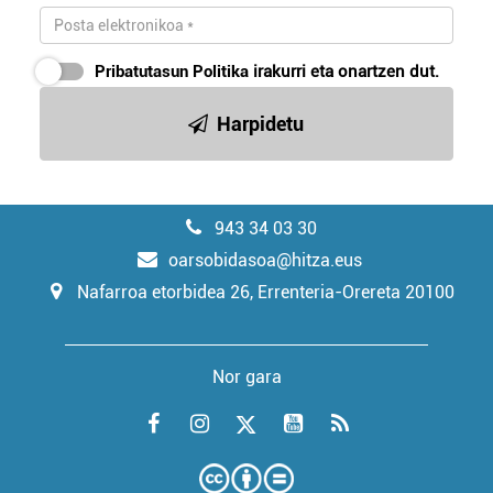
Pribatutasun Politika
irakurri eta onartzen dut.
Harpidetu
943 34 03 30
oarsobidasoa@hitza.eus
Nafarroa etorbidea 26, Errenteria-Orereta 20100
Nor gara