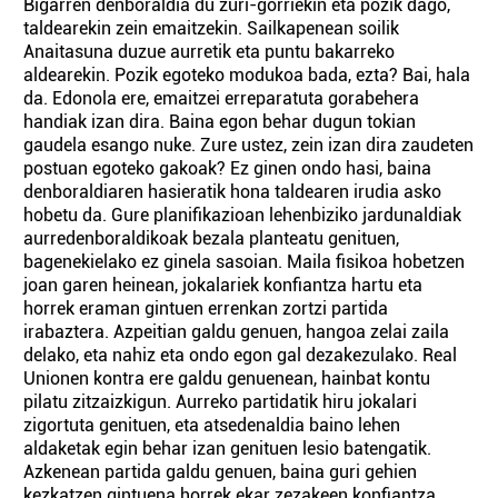
Bigarren denboraldia du zuri-gorriekin eta pozik dago,
taldearekin zein emaitzekin. Sailkapenean soilik
Anaitasuna duzue aurretik eta puntu bakarreko
aldearekin. Pozik egoteko modukoa bada, ezta? Bai, hala
da. Edonola ere, emaitzei erreparatuta gorabehera
handiak izan dira. Baina egon behar dugun tokian
gaudela esango nuke. Zure ustez, zein izan dira zaudeten
postuan egoteko gakoak? Ez ginen ondo hasi, baina
denboraldiaren hasieratik hona taldearen irudia asko
hobetu da. Gure planifikazioan lehenbiziko jardunaldiak
aurredenboraldikoak bezala planteatu genituen,
bagenekielako ez ginela sasoian. Maila fisikoa hobetzen
joan garen heinean, jokalariek konfiantza hartu eta
horrek eraman gintuen errenkan zortzi partida
irabaztera. Azpeitian galdu genuen, hangoa zelai zaila
delako, eta nahiz eta ondo egon gal dezakezulako. Real
Unionen kontra ere galdu genuenean, hainbat kontu
pilatu zitzaizkigun. Aurreko partidatik hiru jokalari
zigortuta genituen, eta atsedenaldia baino lehen
aldaketak egin behar izan genituen lesio batengatik.
Azkenean partida galdu genuen, baina guri gehien
kezkatzen gintuena horrek ekar zezakeen konfiantza