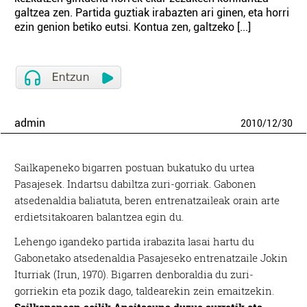
galtzea zen. Partida guztiak irabazten ari ginen, eta horri
ezin genion betiko eutsi. Kontua zen, galtzeko [...]
admin
2010
/
12
/
30
Sailkapeneko bigarren postuan bukatuko du urtea
Pasajesek. Indartsu dabiltza zuri-gorriak. Gabonen
atsedenaldia baliatuta, beren entrenatzaileak orain arte
erdietsitakoaren balantzea egin du.
Lehengo igandeko partida irabazita lasai hartu du
Gabonetako atsedenaldia Pasajeseko entrenatzaile Jokin
Iturriak (Irun, 1970). Bigarren denboraldia du zuri-
gorriekin eta pozik dago, taldearekin zein emaitzekin.
Sailkapenean soilik Anaitasuna duzue aurretik eta