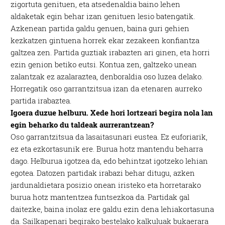
zigortuta genituen, eta atsedenaldia baino lehen
aldaketak egin behar izan genituen lesio batengatik.
Azkenean partida galdu genuen, baina guri gehien
kezkatzen gintuena horrek ekar zezakeen konfiantza
galtzea zen. Partida guztiak irabazten ari ginen, eta horri
ezin genion betiko eutsi. Kontua zen, galtzeko unean
zalantzak ez azalaraztea, denboraldia oso luzea delako.
Horregatik oso garrantzitsua izan da etenaren aurreko
partida irabaztea.
Igoera duzue helburu. Xede hori lortzeari begira nola lan
egin beharko du taldeak aurrerantzean?
Oso garrantzitsua da lasaitasunari eustea. Ez euforiarik,
ez eta ezkortasunik ere. Burua hotz mantendu beharra
dago. Helburua igotzea da, edo behintzat igotzeko lehian
egotea. Datozen partidak irabazi behar ditugu, azken
jardunaldietara posizio onean iristeko eta horretarako
burua hotz mantentzea funtsezkoa da. Partidak gal
daitezke, baina inolaz ere galdu ezin dena lehiakortasuna
da. Sailkapenari begirako bestelako kalkuluak bukaerara