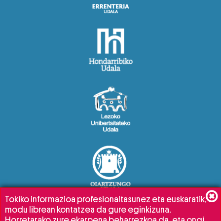
Tokiko informazioa profesionaltasunez eta euskaratik,
modu librean kontatzea da gure eginkizuna.
Horretarako zure ekarpena beharrezkoa da, eta ongi