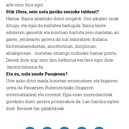
arte ezin dira egin.
0tik 10era, zein nota jarriko zenioke taldeari?
Hamar. Baina azalduko dizut zergatik. Oso jokalari onak
ditugu, eta egia da kalitatea badugula. Baina beste
edozeren gainetik eta kontuan hartuta zein mailatan ari
garen, jendearen jarrera da nik baloratzen dudana.
Entrenamenduetan, asistentzian, diziplinan,
ahaleginean… horietan emango nizkieke hamar puntu.
Denek dute argi zein den helburua eta bere egin dute.
Jarrera bikaina da.
Eta zu, nola zaude Pasajesen?
Urte asko ditut maila honetan entrenatzen eta bigarren
urtea da Pasajesen Rubenentzako (bigarren
entrenatzailea) eta niretzat. Egia esan zuzendaritzak
gurekiko duen jarrera primerakoa da. Lan handia egiten
dute. Beraiek bai galaktikoak.