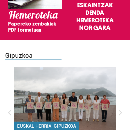
ESKAINTZAK
Hemeroteka
DENDA
HEMEROTEKA
Papereko zenbakiak
NOR GARA
PDF formatuan
Gipuzkoa
EUSKAL HERRIA, GIPUZKOA