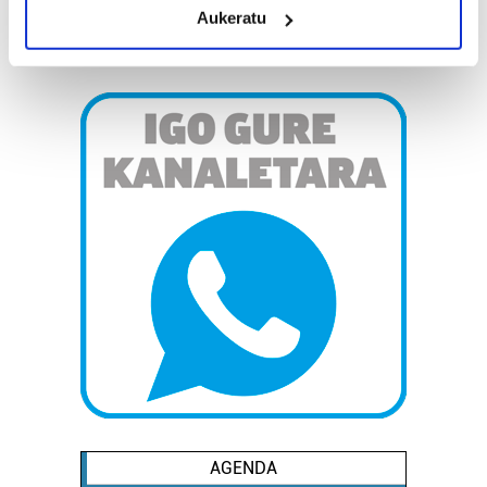
Aukeratu
Identify your device by actively scanning it for
specific characteristics (fingerprinting)
Find out more about how your personal data is processed
and set your preferences in the
details section
.
Guk eta gure bazkideek zure datu pertsonalak
prozesatzen ditugu, zure IP zenbakia, besteak beste,
teknologia erabiliz, cookieak adibidez, iragarki eta eduki
pertsonalizatuak eskaintzeko, iragarkiak eta edukia
neurtzeko, jendeari buruzko informazioa biltzeko eta
produktuak garatzeko. Zure datuak nork eta zertarako
erabiltzen dituen hauta dezakezu.
Bazkide batzuek ez dizute baimenik eskatzen, eta beren
interes komertzial legitimoetan babesten dira. Ikusi gure
bazkideen zerrenda, beren ustez zein helburutarako
duten interes legitimoa eta horren aurka nola egin
AGENDA
dezakezun ikusteko.