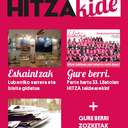
Eskaintzak
Gure berri.
Luberriko sarrera eta
Parte hartu 33. Lilatoian
bisita gidatua
HITZA taldearekin!
+
GURE BERRI
ZOZKETAK