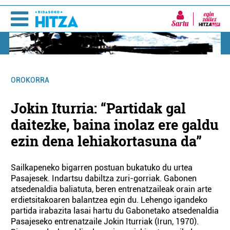
Sartu
OROKORRA
Jokin Iturria: “Partidak gal
daitezke, baina inolaz ere galdu
ezin dena lehiakortasuna da”
Sailkapeneko bigarren postuan bukatuko du urtea
Pasajesek. Indartsu dabiltza zuri-gorriak. Gabonen
atsedenaldia baliatuta, beren entrenatzaileak orain arte
erdietsitakoaren balantzea egin du. Lehengo igandeko
partida irabazita lasai hartu du Gabonetako atsedenaldia
Pasajeseko entrenatzaile Jokin Iturriak (Irun, 1970).