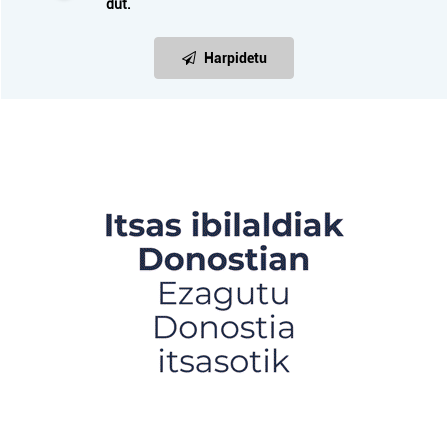
dut.
Harpidetu