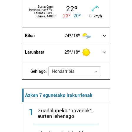
22º
Euria:
0mm
Hezetasuna:
67%
Lainoak:
68%
23º
20º
11 km/h
Elurra:
4400m
Bihar
24º
18º
Larunbata
25º
18º
Gehiago:
Hondarribia
Azken 7 egunetako irakurrienak
1
Guadalupeko "novenak",
aurten lehenago