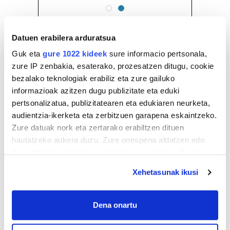
Datuen erabilera arduratsua
Guk eta
gure 1022 kideek
sure informacio pertsonala,
zure IP zenbakia, esaterako, prozesatzen ditugu, cookie
bezalako teknologiak erabiliz eta zure gailuko
informazioak azitzen dugu publizitate eta eduki
pertsonalizatua, publizitatearen eta edukiaren neurketa,
audientzia-ikerketa eta zerbitzuen garapena eskaintzeko.
Zure datuak nork eta zertarako erabiltzen dituen
hautatzeko aukera duzu. Zure onespena aldatzen edo
deuseztatzen ahal duzu edozein momentutan, Cookie
deklaraziotik edo Privacy triggerean klikatuz.
Xehetasunak ikusi
If you allow, we would also like to:
Collect information about your geographical
Dena onartu
location which can be accurate to within several
meters