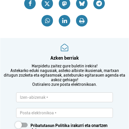
Azken berriak
Harpidetu zaitez gure buletin irekira!
Astekarko eduki nagusiak, asteko albiste ikusienak, martxan
ditugun zozketa eta egitasmoak, asteburuko egitarauen agenda eta
askoz gehiago!
Ostiralero zure posta elektronikoan.
Pribatutasun Politika
irakurri eta onartzen