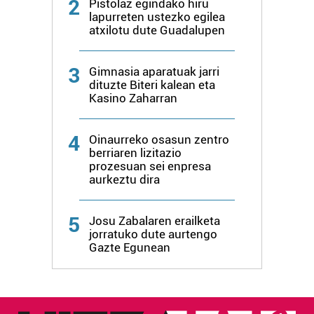
2
Pistolaz egindako hiru
lapurreten ustezko egilea
atxilotu dute Guadalupen
3
Gimnasia aparatuak jarri
dituzte Biteri kalean eta
Kasino Zaharran
4
Oinaurreko osasun zentro
berriaren lizitazio
prozesuan sei enpresa
aurkeztu dira
5
Josu Zabalaren erailketa
jorratuko dute aurtengo
Gazte Egunean