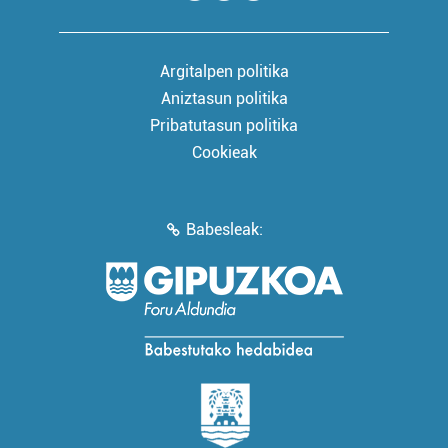
Argitalpen politika
Aniztasun politika
Pribatutasun politika
Cookieak
Babesleak: