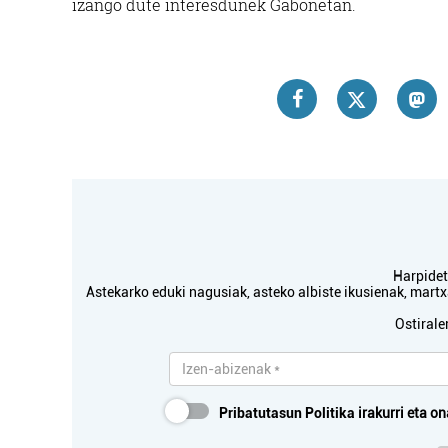
izango dute interesdunek Gabonetan.
Harpidetu
Astekarko eduki nagusiak, asteko albiste ikusienak, mar
Ostirale
Pribatutasun Politika
irakurri eta on