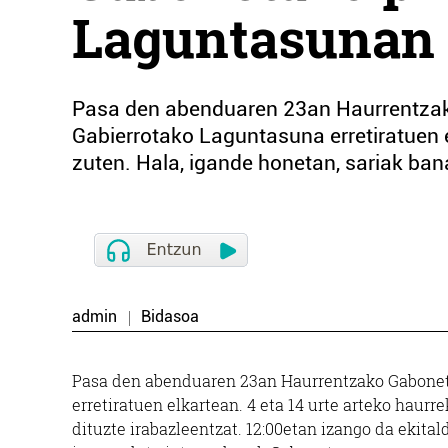
Laguntasunan
Pasa den abenduaren 23an Haurrentzako
Gabierrotako Laguntasuna erretiratuen e
zuten. Hala, igande honetan, sariak bana
admin
Bidasoa
Pasa den abenduaren 23an Haurrentzako Gaboneta
erretiratuen elkartean. 4 eta 14 urte arteko haurr
dituzte irabazleentzat. 12:00etan izango da ekitald