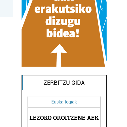
ZERBITZU GIDA
Euskaltegiak
RNA
LEZOKO OROITZENE AEK
PA