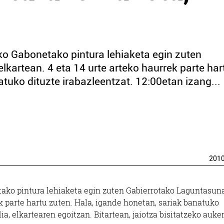
 Gabonetako pintura lehiaketa egin zuten
lkartean. 4 eta 14 urte arteko haurrek parte har
tuko dituzte irabazleentzat. 12:00etan izang...
201
ko pintura lehiaketa egin zuten Gabierrotako Laguntasun
ek parte hartu zuten. Hala, igande honetan, sariak banatuko
ia, elkartearen egoitzan. Bitartean, jaiotza bisitatzeko auke