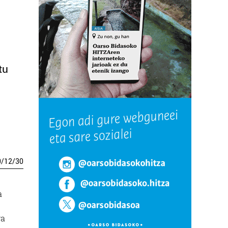
tu
0
/
12
/
30
a
ra