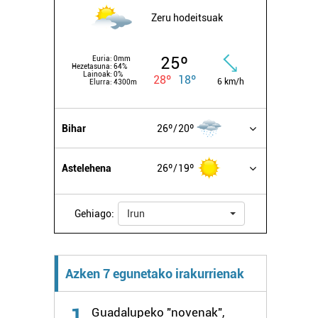
Zeru hodeitsuak
25º
Euria:
0mm
Hezetasuna:
64%
Lainoak:
0%
28º
18º
6 km/h
Elurra:
4300m
Bihar
26º
20º
Astelehena
26º
19º
Gehiago:
Irun
Azken 7 egunetako irakurrienak
1
Guadalupeko "novenak",