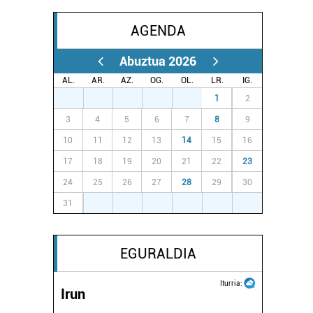
AGENDA
Abuztua 2026
AL.
AR.
AZ.
OG.
OL.
LR.
IG.
27
28
29
30
31
1
2
3
4
5
6
7
8
9
10
11
12
13
14
15
16
17
18
19
20
21
22
23
24
25
26
27
28
29
30
31
1
2
3
4
5
6
EGURALDIA
Iturria:
Irun