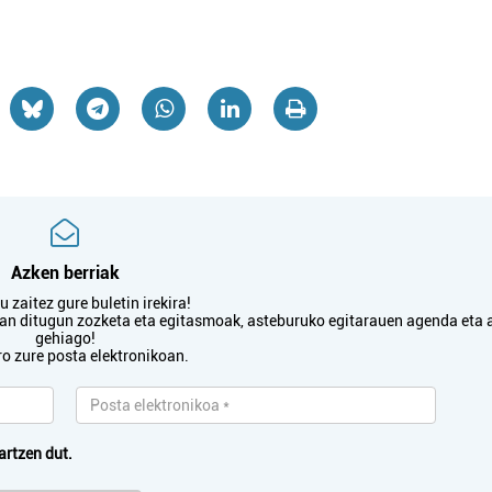
Azken berriak
 zaitez gure buletin irekira!
txan ditugun zozketa eta egitasmoak, asteburuko egitarauen agenda eta 
gehiago!
ro zure posta elektronikoan.
artzen dut.