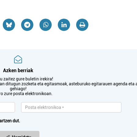
Azken berriak
 zaitez gure buletin irekira!
txan ditugun zozketa eta egitasmoak, asteburuko egitarauen agenda eta 
gehiago!
ro zure posta elektronikoan.
artzen dut.