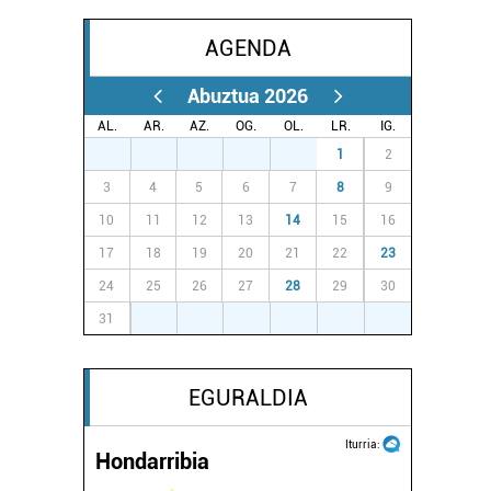
AGENDA
Abuztua 2026
AL.
AR.
AZ.
OG.
OL.
LR.
IG.
27
28
29
30
31
1
2
3
4
5
6
7
8
9
10
11
12
13
14
15
16
17
18
19
20
21
22
23
24
25
26
27
28
29
30
31
1
2
3
4
5
6
EGURALDIA
Iturria:
Hondarribia