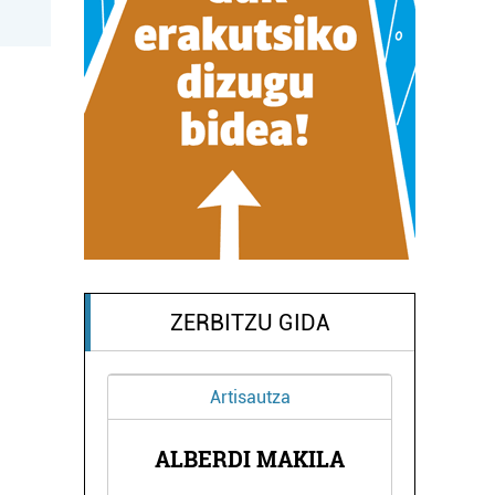
ZERBITZU GIDA
Artisautza
XIXU
OI
ALBERDI MAKILA