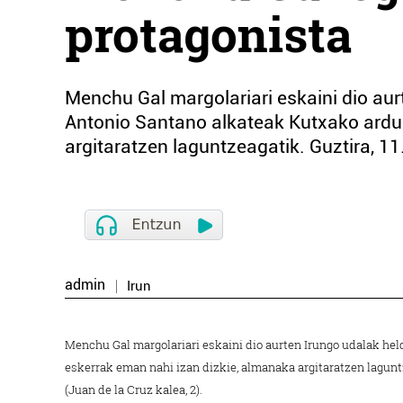
protagonista
Menchu Gal margolariari eskaini dio aur
Antonio Santano alkateak Kutxako ardu
argitaratzen laguntzeagatik. Guztira, 11.
admin
Irun
Menchu Gal margolariari eskaini dio aurten Irungo udalak he
eskerrak eman nahi izan dizkie, almanaka argitaratzen laguntze
(Juan de la Cruz kalea, 2).