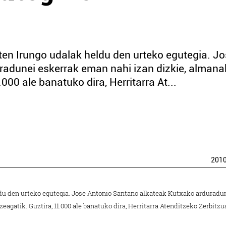
ten Irungo udalak heldu den urteko egutegia. J
radunei eskerrak eman nahi izan dizkie, alman
000 ale banatuko dira, Herritarra At...
201
ldu den urteko egutegia. Jose Antonio Santano alkateak Kutxako arduradu
agatik. Guztira, 11.000 ale banatuko dira, Herritarra Atenditzeko Zerbitzu