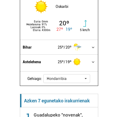
Oskarbi
20º
Euria:
0mm
Hezetasuna:
91%
Lainoak:
0%
27º
19º
5 km/h
Elurra:
4300m
Bihar
25º
20º
Astelehena
25º
19º
Gehiago:
Hondarribia
Azken 7 egunetako irakurrienak
1
Guadalupeko "novenak",