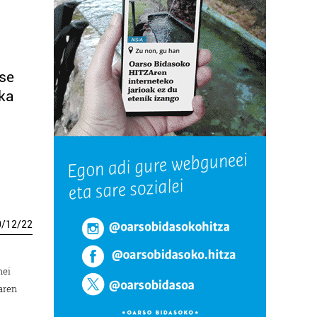
ose
aka
0
/
12
/
22
nei
aren