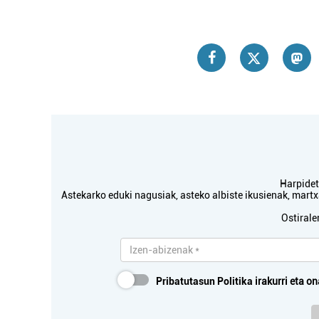
Harpidetu
Astekarko eduki nagusiak, asteko albiste ikusienak, mar
Ostirale
Pribatutasun Politika
irakurri eta on