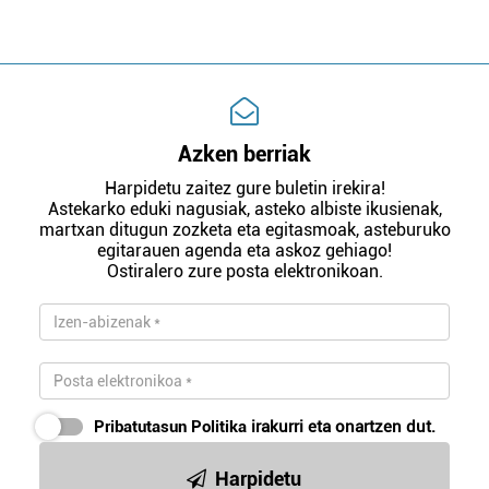
Azken berriak
Harpidetu zaitez gure buletin irekira!
Astekarko eduki nagusiak, asteko albiste ikusienak,
martxan ditugun zozketa eta egitasmoak, asteburuko
egitarauen agenda eta askoz gehiago!
Ostiralero zure posta elektronikoan.
Pribatutasun Politika
irakurri eta onartzen dut.
Harpidetu