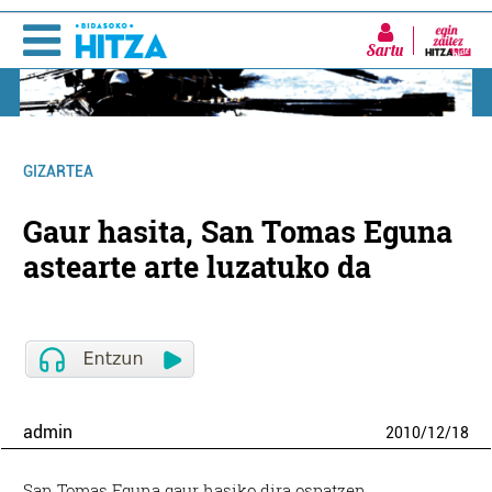
Sartu
GIZARTEA
Gaur hasita, San Tomas Eguna
astearte arte luzatuko da
admin
2010
/
12
/
18
San Tomas Eguna gaur hasiko dira ospatzen