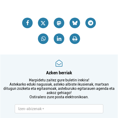
Azken berriak
Harpidetu zaitez gure buletin irekira!
Astekarko eduki nagusiak, asteko albiste ikusienak, martxan
ditugun zozketa eta egitasmoak, asteburuko egitarauen agenda eta
askoz gehiago!
Ostiralero zure posta elektronikoan.