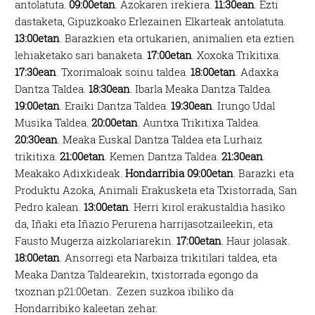
antolatuta.
09:00etan
. Azokaren irekiera.
11:30ean
. Ezti
dastaketa, Gipuzkoako Erlezainen Elkarteak antolatuta.
13:00etan
. Barazkien eta ortukarien, animalien eta eztien
lehiaketako sari banaketa.
17:00etan
. Xoxoka Trikitixa.
17:30ean
. Txorimaloak soinu taldea.
18:00etan
. Adaxka
Dantza Taldea.
18:30ean
. Ibarla Meaka Dantza Taldea.
19:00etan
. Eraiki Dantza Taldea.
19:30ean
. Irungo Udal
Musika Taldea.
20:00etan
. Auntxa Trikitixa Taldea.
20:30ean
. Meaka Euskal Dantza Taldea eta Lurhaiz
trikitixa.
21:00etan
. Kemen Dantza Taldea.
21:30ean
.
Meakako Adixkideak.
Hondarribia
09:00etan
. Barazki eta
Produktu Azoka, Animali Erakusketa eta Txistorrada, San
Pedro kalean.
13:00etan
. Herri kirol erakustaldia hasiko
da, Iñaki eta Iñazio Perurena harrijasotzaileekin, eta
Fausto Mugerza aizkolariarekin.
17:00etan
. Haur jolasak.
18:00etan
. Ansorregi eta Narbaiza trikitilari taldea, eta
Meaka Dantza Taldearekin, txistorrada egongo da
txoznan.p21:00etan. Zezen suzkoa ibiliko da
Hondarribiko kaleetan zehar.