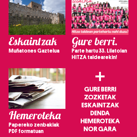
Eskaintzak
Gure berri.
Muñatones Gaztelua
Parte hartu 33. Lilatoian
HITZA taldearekin!
+
GURE BERRI
ZOZKETAK
ESKAINTZAK
Hemeroteka
DENDA
HEMEROTEKA
Papereko zenbakiak
NOR GARA
PDF formatuan