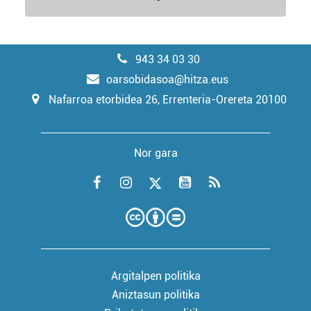
943 34 03 30
oarsobidasoa@hitza.eus
Nafarroa etorbidea 26, Errenteria-Orereta 20100
Nor gara
Argitalpen politika
Aniztasun politika