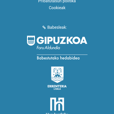
Pribatutasun politika
Cookieak
Babesleak: