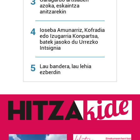
3
azoka, eskaintza
anitzarekin
4
Ioseba Amunarriz, Kofradia
edo Izugarria Konpartsa,
batek jasoko du Urrezko
Intsignia
5
Lau bandera, lau lehia
ezberdin