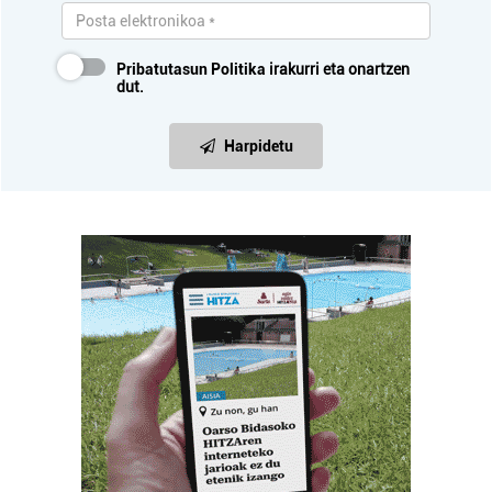
Pribatutasun Politika
irakurri eta onartzen
dut.
Harpidetu