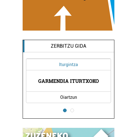
ZERBITZU GIDA
Iturgintza
GARMENDIA ITURTXOKO
L
Oiartzun