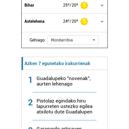
datuen atalean. Edozein unetan alda edo ken dezakezu
Bihar
25º
20º
zure baimena Cookieen adierazpenean.
Astelehena
24º
20º
Webgune honek cookie propioak eta hirugarrenen cookie-
fitxategiak erabiltzen ditu. Zure esperientzia eta
zerbitzuak hobetzeko asmoz, cookie teknologiaz
Gehiago:
Hondarribia
baliatzen gara. Ohar hau onartuz gero, teknologia hori
erabiltzeko baimen esplizitua ematen diguzu.
Gehiago
irakurri
Azken 7 egunetako irakurrienak
1
Guadalupeko "novenak",
aurten lehenago
2
Pistolaz egindako hiru
lapurreten ustezko egilea
atxilotu dute Guadalupen
Garagardo artisauen