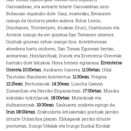
Oarsoaldean, eta astearte bitarte Oarsoaldean zein
Bidasoan ospatuko dute. Gaur, esaterako, Beraunen
izango da txistorra jateko aukera. Bihar Lezon,
Donibanen, Trintxerpen, Anakan (Irun), Oiartzunen eta
Antxon izango da zer gozatua San Tomasen omenez.
Guztiak goizean zehar izango dira. Astelehenean
atsedena hartu ondoren, San Tomas Egunean bertan,
asteartean, Hondarribiak, Irunek eta Errenteria-Oreretak
hartuko dute lekukoa. Hona hemen egitaraua:
Errenteria-
Orereta
10:00etan
. Azokaren hasiera.
11:00etan
. Udal
Txistulari Bandaren kontzertua.
11:30ean
. Pregoia.
12:15ean
. Bertsolariak.
14:30ean
. Luncha Gamon
Zumardian eta Herriko Enparantzan.
17:00etan
. Musika
eskolako trikitilariak.
18:00etan
. Mutxikoak eta
dultzaineroak.
19:30ean
. Saskiaren zozketa egingo da.
Irun
08:00etan
. Erakusketa-lehiaketako postuak jarriko
dituzte Urdanibia plazan. Elikagaiak jarriko dituzte
postuetan, Irungo Udalak eta Irungo Euskal Kirolak