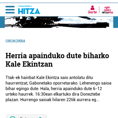
Sartu
OROKORRA
Herria apainduko dute biharko
Kale Ekintzan
Ttak-ek hainbat Kale Ekintza saio antolatu ditu
haurrentzat, Gabonetako oporretarako. Lehenengo saioa
bihar egingo dute. Hala, herria apainduko dute 6-12
urteko haurrek. 16:30ean elkartuko dira Doneztebe
plazan. Hurrengo saioak hilaren 22tik aurrera eg...