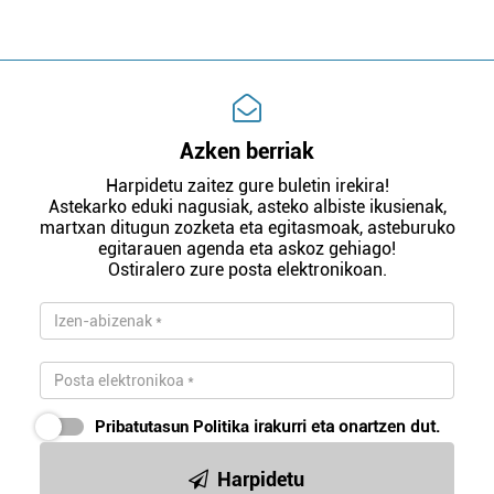
Azken berriak
Harpidetu zaitez gure buletin irekira!
Astekarko eduki nagusiak, asteko albiste ikusienak,
martxan ditugun zozketa eta egitasmoak, asteburuko
egitarauen agenda eta askoz gehiago!
Ostiralero zure posta elektronikoan.
Pribatutasun Politika
irakurri eta onartzen dut.
Harpidetu