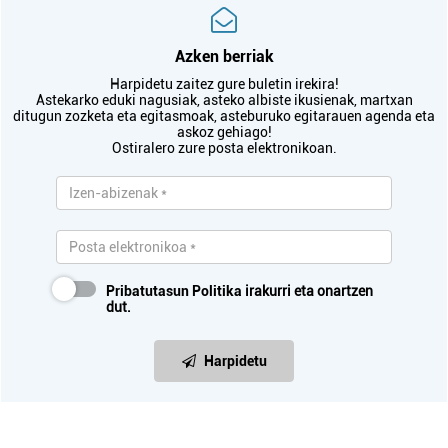
Azken berriak
Harpidetu zaitez gure buletin irekira!
Astekarko eduki nagusiak, asteko albiste ikusienak, martxan
ditugun zozketa eta egitasmoak, asteburuko egitarauen agenda eta
askoz gehiago!
Ostiralero zure posta elektronikoan.
Pribatutasun Politika
irakurri eta onartzen
dut.
Harpidetu