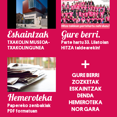
Eskaintzak
Gure berri.
TXAKOLIN MUSEOA-
Parte hartu 33. Lilatoian
TXAKOLINGUNEA
HITZA taldearekin!
+
GURE BERRI
ZOZKETAK
ESKAINTZAK
Hemeroteka
DENDA
HEMEROTEKA
Papereko zenbakiak
NOR GARA
PDF formatuan