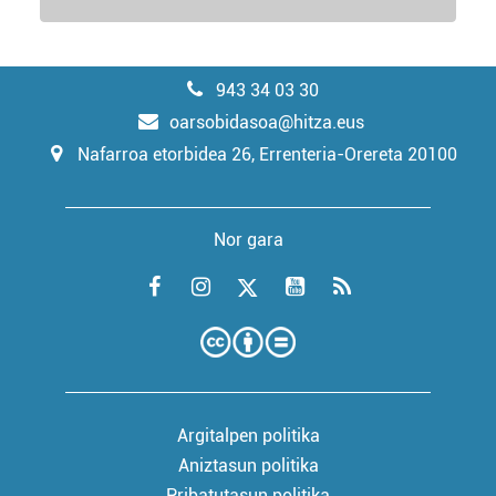
943 34 03 30
oarsobidasoa@hitza.eus
Nafarroa etorbidea 26, Errenteria-Orereta 20100
Nor gara
Argitalpen politika
Aniztasun politika
Pribatutasun politika