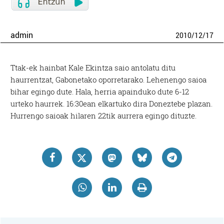
admin
2010
/
12
/
17
Ttak-ek hainbat Kale Ekintza saio antolatu ditu
haurrentzat, Gabonetako oporretarako. Lehenengo saioa
bihar egingo dute. Hala, herria apainduko dute 6-12
urteko haurrek. 16:30ean elkartuko dira Doneztebe plazan.
Hurrengo saioak hilaren 22tik aurrera egingo dituzte.