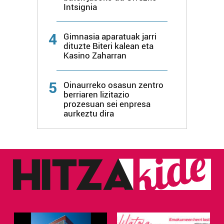
Intsignia
datuen atalean. Edozein unetan alda edo ken dezakezu
zure baimena Cookieen adierazpenean.
4
Gimnasia aparatuak jarri
Webgune honek cookie propioak eta hirugarrenen cookie-
dituzte Biteri kalean eta
Kasino Zaharran
fitxategiak erabiltzen ditu. Zure esperientzia eta
zerbitzuak hobetzeko asmoz, cookie teknologiaz
baliatzen gara. Ohar hau onartuz gero, teknologia hori
5
Oinaurreko osasun zentro
erabiltzeko baimen esplizitua ematen diguzu.
Gehiago
berriaren lizitazio
prozesuan sei enpresa
irakurri
aurkeztu dira