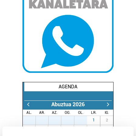
AGENDA
Abuztua 2026
AL.
AR.
AZ.
OG.
OL.
LR.
IG.
27
28
29
30
31
1
2
3
4
5
6
7
8
9