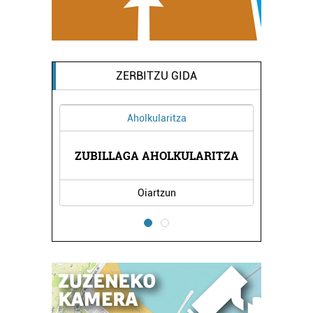
ZERBITZU GIDA
Aholkularitza
A
ZUBILLAGA AHOLKULARITZA
Oiartzun