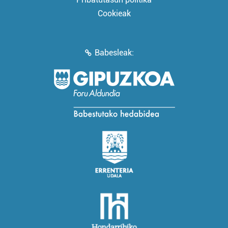
Cookieak
Babesleak: