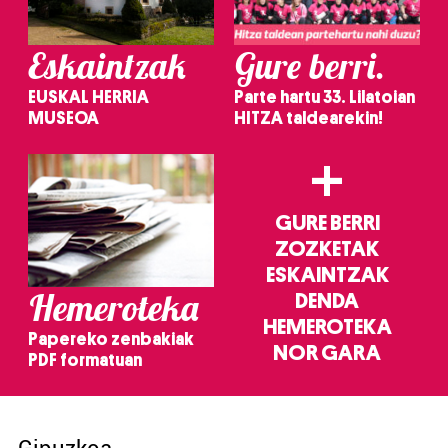
Eskaintzak
Gure berri.
EUSKAL HERRIA
Parte hartu 33. Lilatoian
MUSEOA
HITZA taldearekin!
+
GURE BERRI
ZOZKETAK
ESKAINTZAK
Hemeroteka
DENDA
HEMEROTEKA
Papereko zenbakiak
NOR GARA
PDF formatuan