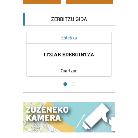
ZERBITZU GIDA
Estetika
RRI
KO
ITZIAR EDERGINTZA
Oiartzun