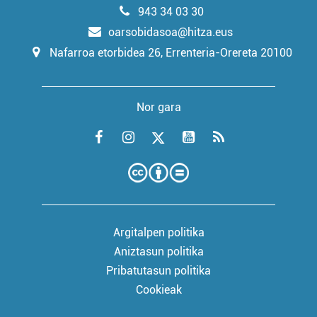
943 34 03 30
oarsobidasoa@hitza.eus
Nafarroa etorbidea 26, Errenteria-Orereta 20100
Nor gara
Argitalpen politika
Aniztasun politika
Pribatutasun politika
Cookieak