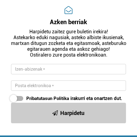
Azken berriak
Harpidetu zaitez gure buletin irekira!
Astekarko eduki nagusiak, asteko albiste ikusienak,
martxan ditugun zozketa eta egitasmoak, asteburuko
egitarauen agenda eta askoz gehiago!
Ostiralero zure posta elektronikoan.
Pribatutasun Politika
irakurri eta onartzen dut.
Harpidetu