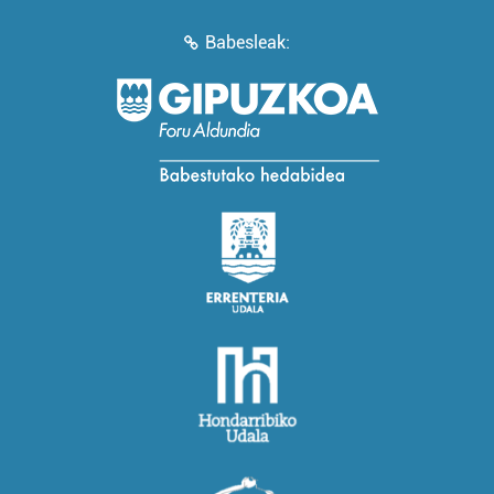
Babesleak: