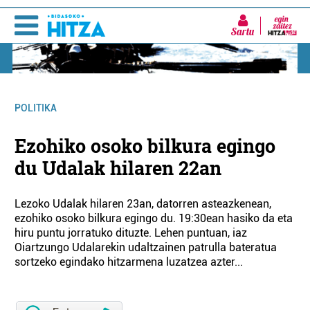
Sartu
POLITIKA
Ezohiko osoko bilkura egingo
du Udalak hilaren 22an
Lezoko Udalak hilaren 23an, datorren asteazkenean,
ezohiko osoko bilkura egingo du. 19:30ean hasiko da eta
hiru puntu jorratuko dituzte. Lehen puntuan, iaz
Oiartzungo Udalarekin udaltzainen patrulla bateratua
sortzeko egindako hitzarmena luzatzea azter...