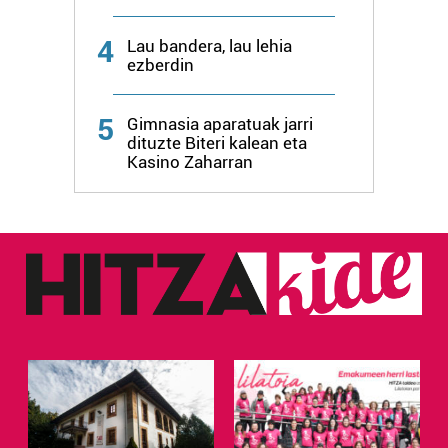
4
Lau bandera, lau lehia
ezberdin
5
Gimnasia aparatuak jarri
dituzte Biteri kalean eta
Kasino Zaharran