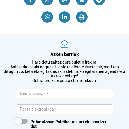
Azken berriak
Harpidetu zaitez gure buletin irekira!
Astekarko eduki nagusiak, asteko albiste ikusienak, martxan
ditugun zozketa eta egitasmoak, asteburuko egitarauen agenda eta
askoz gehiago!
Ostiralero zure posta elektronikoan.
Pribatutasun Politika
irakurri eta onartzen
dut.