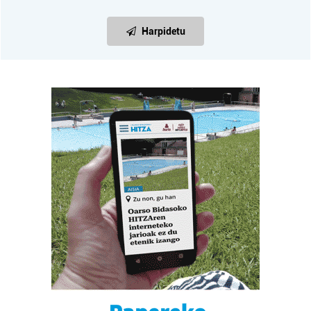
Harpidetu