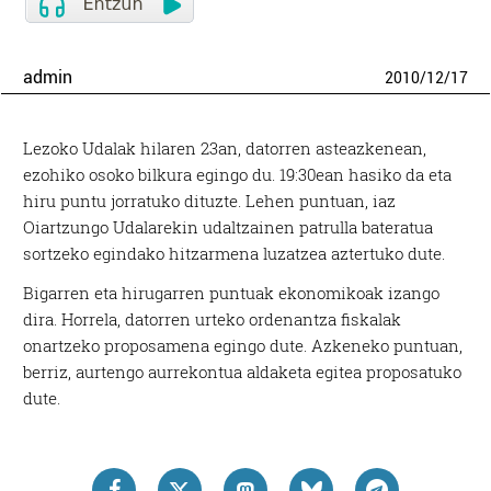
admin
2010
/
12
/
17
Lezoko Udalak hilaren 23an, datorren asteazkenean,
ezohiko osoko bilkura egingo du. 19:30ean hasiko da eta
hiru puntu jorratuko dituzte. Lehen puntuan, iaz
Oiartzungo Udalarekin udaltzainen patrulla bateratua
sortzeko egindako hitzarmena luzatzea aztertuko dute.
Bigarren eta hirugarren puntuak ekonomikoak izango
dira. Horrela, datorren urteko ordenantza fiskalak
onartzeko proposamena egingo dute. Azkeneko puntuan,
berriz, aurtengo aurrekontua aldaketa egitea proposatuko
dute.