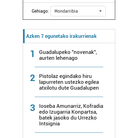
zure baimena Cookieen adierazpenean.
Gehiago:
Hondarribia
Webgune honek cookie propioak eta hirugarrenen cookie-
fitxategiak erabiltzen ditu. Zure esperientzia eta
zerbitzuak hobetzeko asmoz, cookie teknologiaz
Azken 7 egunetako irakurrienak
baliatzen gara. Ohar hau onartuz gero, teknologia hori
erabiltzeko baimen esplizitua ematen diguzu.
Gehiago
1
Guadalupeko "novenak",
irakurri
aurten lehenago
2
Pistolaz egindako hiru
lapurreten ustezko egilea
atxilotu dute Guadalupen
3
Ioseba Amunarriz, Kofradia
edo Izugarria Konpartsa,
batek jasoko du Urrezko
Intsignia