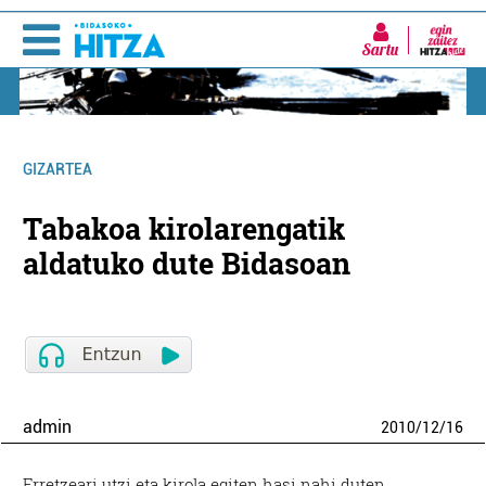
Sartu
GIZARTEA
Tabakoa kirolarengatik
aldatuko dute Bidasoan
admin
2010
/
12
/
16
Erretzeari utzi eta kirola egiten hasi nahi duten