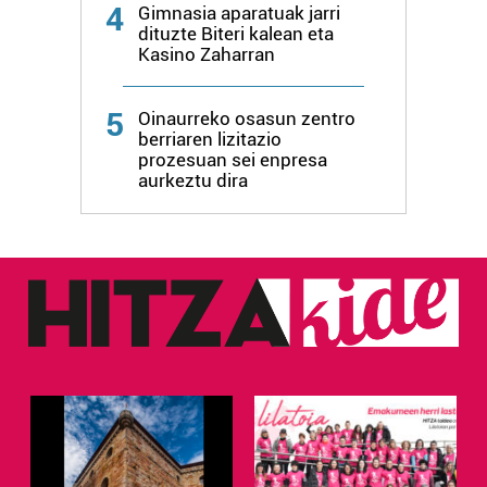
4
Gimnasia aparatuak jarri
dituzte Biteri kalean eta
Kasino Zaharran
5
Oinaurreko osasun zentro
berriaren lizitazio
prozesuan sei enpresa
aurkeztu dira