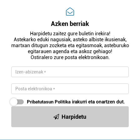
Azken berriak
Harpidetu zaitez gure buletin irekira!
Astekarko eduki nagusiak, asteko albiste ikusienak,
martxan ditugun zozketa eta egitasmoak, asteburuko
egitarauen agenda eta askoz gehiago!
Ostiralero zure posta elektronikoan.
Pribatutasun Politika
irakurri eta onartzen dut.
Harpidetu