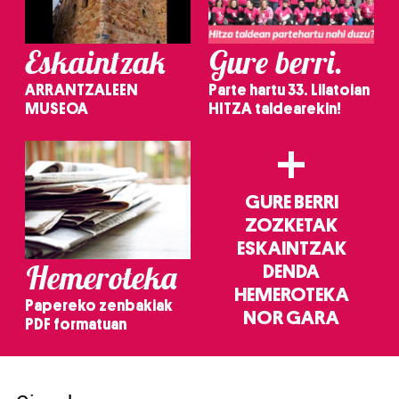
Eskaintzak
Gure berri.
ARRANTZALEEN
Parte hartu 33. Lilatoian
MUSEOA
HITZA taldearekin!
+
GURE BERRI
ZOZKETAK
ESKAINTZAK
Hemeroteka
DENDA
HEMEROTEKA
Papereko zenbakiak
NOR GARA
PDF formatuan