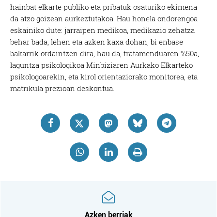
hainbat elkarte publiko eta pribatuk osaturiko ekimena
da atzo goizean aurkeztutakoa. Hau honela ondorengoa
eskainiko dute: jarraipen medikoa, medikazio zehatza
behar bada, lehen eta azken kaxa dohan, bi enbase
bakarrik ordaintzen dira, hau da, tratamenduaren %50a,
laguntza psikologikoa Minbiziaren Aurkako Elkarteko
psikologoarekin, eta kirol orientaziorako monitorea, eta
matrikula prezioan deskontua.
Azken berriak