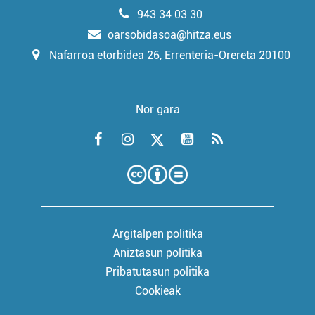
943 34 03 30
oarsobidasoa@hitza.eus
Nafarroa etorbidea 26, Errenteria-Orereta 20100
Nor gara
Argitalpen politika
Aniztasun politika
Pribatutasun politika
Cookieak