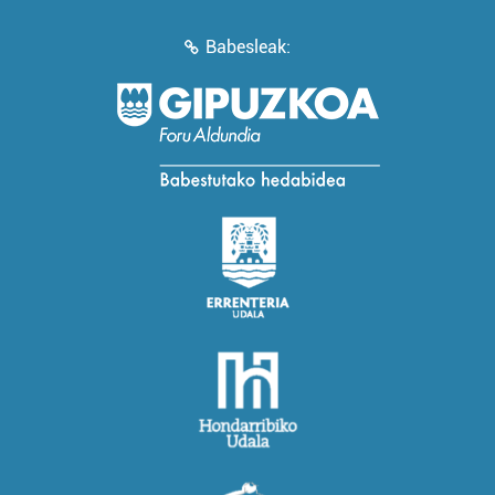
Babesleak: