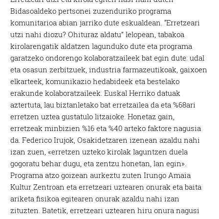
Bidasoaldeko pertsonei zuzenduriko programa
komunitarioa abian jarriko dute eskualdean. “Erretzeari
utzi nahi diozu? Ohituraz aldatu” lelopean, tabakoa
kirolarengatik aldatzen lagunduko dute eta programa
garatzeko ondorengo kolaboratzaileek bat egin dute: udal
eta osasun zerbitzuek, industria farmazeutikoak, gaixoen
elkarteek, komunikazio hedabideek eta bestelako
erakunde kolaboratzaileek. Euskal Herriko datuak
aztertuta, lau biztanletako bat erretzailea da eta %68ari
erretzen uztea gustatulo litzaioke. Honetaz gain,
erretzeak minbizien %16 eta %40 arteko faktore nagusia
da. Federico Irujok, Osakidetzaren izenean azaldu nahi
izan zuen, «erretzen uzteko kirolak laguntzen duela
gogoratu behar dugu, eta zentzu honetan, lan egin».
Programa atzo goizean aurkeztu zuten Irungo Amaia
Kultur Zentroan eta erretzeari uztearen onurak eta baita
ariketa fisikoa egitearen onurak azaldu nahi izan
zituzten. Batetik, erretzeari uztearen hiru onura nagusi