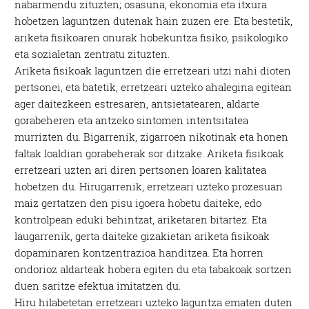
nabarmendu zituzten; osasuna, ekonomia eta itxura
hobetzen laguntzen dutenak hain zuzen ere. Eta bestetik,
ariketa fisikoaren onurak hobekuntza fisiko, psikologiko
eta sozialetan zentratu zituzten.
Ariketa fisikoak laguntzen die erretzeari utzi nahi dioten
pertsonei, eta batetik, erretzeari uzteko ahalegina egitean
ager daitezkeen estresaren, antsietatearen, aldarte
gorabeheren eta antzeko sintomen intentsitatea
murrizten du. Bigarrenik, zigarroen nikotinak eta honen
faltak loaldian gorabeherak sor ditzake. Ariketa fisikoak
erretzeari uzten ari diren pertsonen loaren kalitatea
hobetzen du. Hirugarrenik, erretzeari uzteko prozesuan
maiz gertatzen den pisu igoera hobetu daiteke, edo
kontrolpean eduki behintzat, ariketaren bitartez. Eta
laugarrenik, gerta daiteke gizakietan ariketa fisikoak
dopaminaren kontzentrazioa handitzea. Eta horren
ondorioz aldarteak hobera egiten du eta tabakoak sortzen
duen saritze efektua imitatzen du.
Hiru hilabetetan erretzeari uzteko laguntza ematen duten