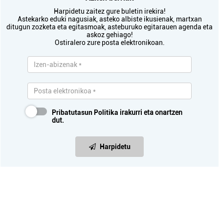
Harpidetu zaitez gure buletin irekira!
Astekarko eduki nagusiak, asteko albiste ikusienak, martxan
ditugun zozketa eta egitasmoak, asteburuko egitarauen agenda eta
askoz gehiago!
Ostiralero zure posta elektronikoan.
Pribatutasun Politika
irakurri eta onartzen
dut.
Harpidetu