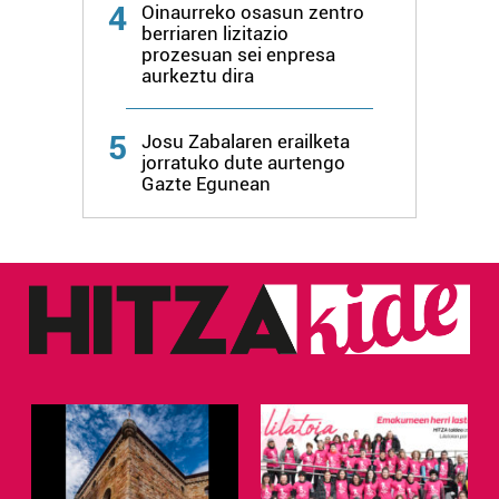
4
Oinaurreko osasun zentro
berriaren lizitazio
prozesuan sei enpresa
aurkeztu dira
5
Josu Zabalaren erailketa
jorratuko dute aurtengo
Gazte Egunean