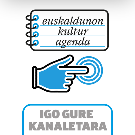
and set your preferences in the
details section
.
Guk eta gure bazkideek zure datu pertsonalak
prozesatzen ditugu, zure IP zenbakia, besteak beste,
teknologia erabiliz, cookieak adibidez, iragarki eta eduki
pertsonalizatuak eskaintzeko, iragarkiak eta edukia
neurtzeko, jendeari buruzko informazioa biltzeko eta
produktuak garatzeko. Zure datuak nork eta zertarako
erabiltzen dituen hauta dezakezu.
Bazkide batzuek ez dizute baimenik eskatzen, eta beren
interes komertzial legitimoetan babesten dira. Ikusi gure
bazkideen zerrenda, beren ustez zein helburutarako
duten interes legitimoa eta horren aurka nola egin
dezakezun ikusteko.
Lortu zure datu pertsonalak prozesatzeko moduari
buruzko informazio gehiago eta ezarri zure lehentasunak
datuen atalean. Edozein unetan alda edo ken dezakezu