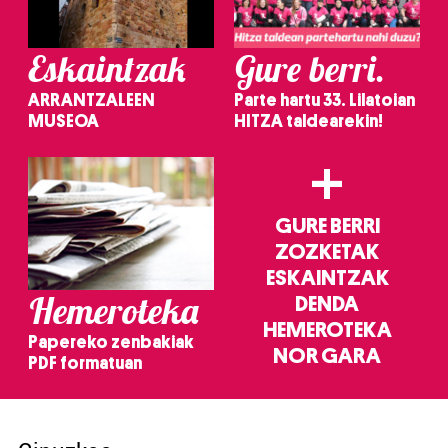
Eskaintzak
Gure berri.
ARRANTZALEEN
Parte hartu 33. Lilatoian
MUSEOA
HITZA taldearekin!
+
GURE BERRI
ZOZKETAK
ESKAINTZAK
Hemeroteka
DENDA
HEMEROTEKA
Papereko zenbakiak
NOR GARA
PDF formatuan