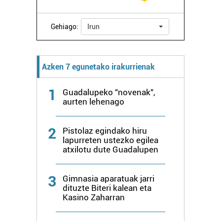
Gehiago:
Irun
Azken 7 egunetako irakurrienak
1
Guadalupeko "novenak",
aurten lehenago
2
Pistolaz egindako hiru
lapurreten ustezko egilea
atxilotu dute Guadalupen
3
Gimnasia aparatuak jarri
dituzte Biteri kalean eta
Kasino Zaharran