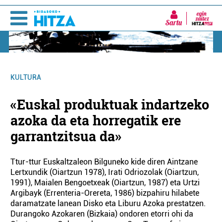
Sartu
KULTURA
«Euskal produktuak indartzeko
azoka da eta horregatik ere
garrantzitsua da»
Ttur-ttur Euskaltzaleon Bilguneko kide diren Aintzane
Lertxundik (Oiartzun 1978), Irati Odriozolak (Oiartzun,
1991), Maialen Bengoetxeak (Oiartzun, 1987) eta Urtzi
Argibayk (Errenteria-Orereta, 1986) bizpahiru hilabete
daramatzate lanean Disko eta Liburu Azoka prestatzen.
Durangoko Azokaren (Bizkaia) ondoren etorri ohi da