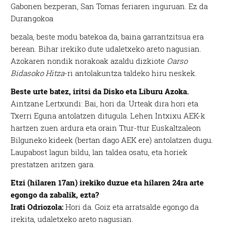
Gabonen bezperan, San Tomas feriaren inguruan. Ez da
Durangokoa
bezala, beste modu batekoa da, baina garrantzitsua era
berean. Bihar irekiko dute udaletxeko areto nagusian.
Azokaren nondik norakoak azaldu dizkiote
Oarso
Bidasoko Hitza
-ri antolakuntza taldeko hiru neskek.
Beste urte batez, iritsi da Disko eta Liburu Azoka.
Aintzane Lertxundi: Bai, hori da. Urteak dira hori eta
Txerri Eguna antolatzen ditugula. Lehen Intxixu AEK-k
hartzen zuen ardura eta orain Ttur-ttur Euskaltzaleon
Bilguneko kideek (bertan dago AEK ere) antolatzen dugu.
Laupabost lagun bildu, lan taldea osatu, eta horiek
prestatzen aritzen gara.
Etzi (hilaren 17an) irekiko duzue eta hilaren 24ra arte
egongo da zabalik, ezta?
Irati Odriozola:
Hori da. Goiz eta arratsalde egongo da
irekita, udaletxeko areto nagusian.