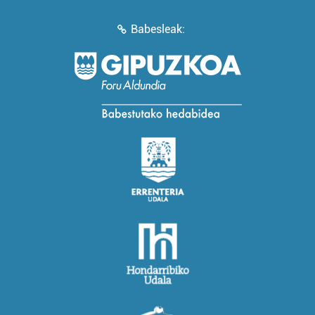
Babesleak: