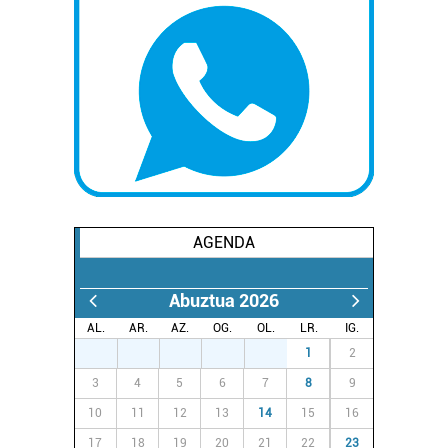
zure baimena Cookieen adierazpenean.
Webgune honek cookie propioak eta hirugarrenen cookie-
fitxategiak erabiltzen ditu. Zure esperientzia eta
zerbitzuak hobetzeko asmoz, cookie teknologiaz
baliatzen gara. Ohar hau onartuz gero, teknologia hori
erabiltzeko baimen esplizitua ematen diguzu.
Gehiago
irakurri
AGENDA
Abuztua 2026
AL.
AR.
AZ.
OG.
OL.
LR.
IG.
27
28
29
30
31
1
2
3
4
5
6
7
8
9
10
11
12
13
14
15
16
17
18
19
20
21
22
23