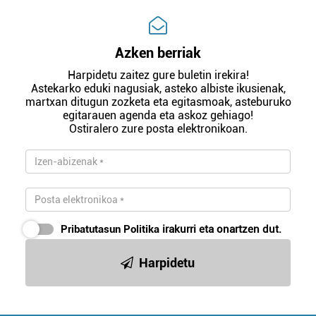
Azken berriak
Harpidetu zaitez gure buletin irekira!
Astekarko eduki nagusiak, asteko albiste ikusienak,
martxan ditugun zozketa eta egitasmoak, asteburuko
egitarauen agenda eta askoz gehiago!
Ostiralero zure posta elektronikoan.
Pribatutasun Politika
irakurri eta onartzen dut.
Harpidetu