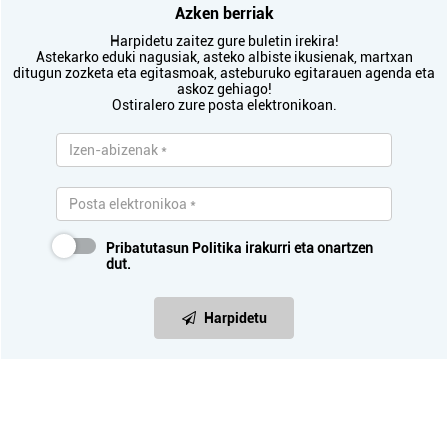
Azken berriak
Harpidetu zaitez gure buletin irekira!
Astekarko eduki nagusiak, asteko albiste ikusienak, martxan
ditugun zozketa eta egitasmoak, asteburuko egitarauen agenda eta
askoz gehiago!
Ostiralero zure posta elektronikoan.
Pribatutasun Politika
irakurri eta onartzen
dut.
Harpidetu