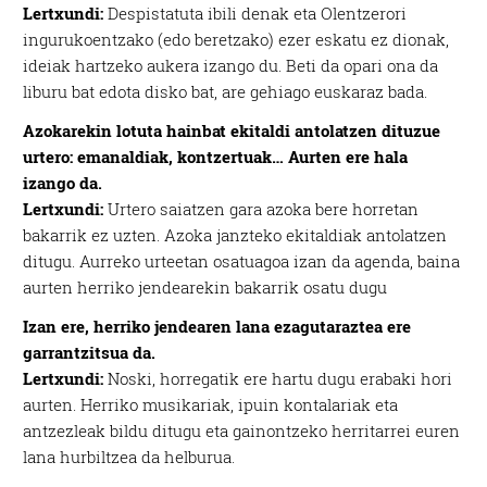
Lertxundi:
Despistatuta ibili denak eta Olentzerori
ingurukoentzako (edo beretzako) ezer eskatu ez dionak,
ideiak hartzeko aukera izango du. Beti da opari ona da
liburu bat edota disko bat, are gehiago euskaraz bada.
Azokarekin lotuta hainbat ekitaldi antolatzen dituzue
urtero: emanaldiak, kontzertuak… Aurten ere hala
izango da.
Lertxundi:
Urtero saiatzen gara azoka bere horretan
bakarrik ez uzten. Azoka janzteko ekitaldiak antolatzen
ditugu. Aurreko urteetan osatuagoa izan da agenda, baina
aurten herriko jendearekin bakarrik osatu dugu
Izan ere, herriko jendearen lana ezagutaraztea ere
garrantzitsua da.
Lertxundi:
Noski, horregatik ere hartu dugu erabaki hori
aurten. Herriko musikariak, ipuin kontalariak eta
antzezleak bildu ditugu eta gainontzeko herritarrei euren
lana hurbiltzea da helburua.