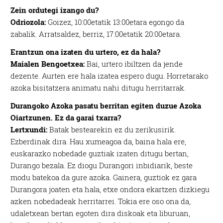
Zein ordutegi izango du?
Odriozola:
Goizez, 10:00etatik 13:00etara egongo da
zabalik. Arratsaldez, berriz, 17:00etatik 20:00etara.
Erantzun ona izaten du urtero, ez da hala?
Maialen Bengoetxea:
Bai, urtero ibiltzen da jende
dezente. Aurten ere hala izatea espero dugu. Horretarako
azoka bisitatzera animatu nahi ditugu herritarrak.
Durangoko Azoka pasatu berritan egiten duzue Azoka
Oiartzunen. Ez da garai txarra?
Lertxundi:
Batak bestearekin ez du zerikusirik.
Ezberdinak dira. Hau xumeagoa da, baina hala ere,
euskarazko nobedade guztiak izaten ditugu bertan,
Durango bezala. Ez diogu Durangori inbidiarik, beste
modu batekoa da gure azoka. Gainera, guztiok ez gara
Durangora joaten eta hala, etxe ondora ekartzen dizkiegu
azken nobedadeak herritarrei. Tokia ere oso ona da,
udaletxean bertan egoten dira diskoak eta liburuan,