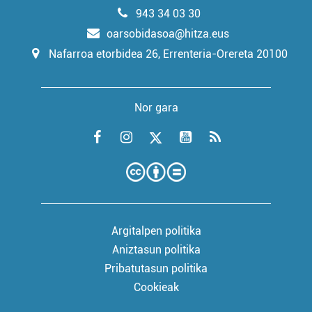
943 34 03 30
oarsobidasoa@hitza.eus
Nafarroa etorbidea 26, Errenteria-Orereta 20100
Nor gara
Argitalpen politika
Aniztasun politika
Pribatutasun politika
Cookieak