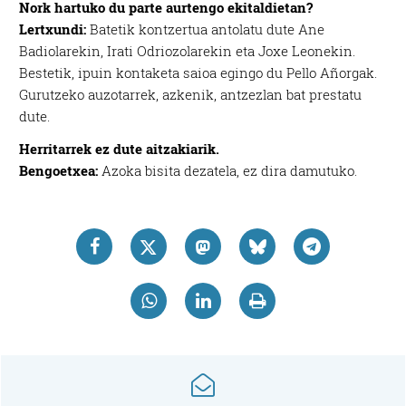
Nork hartuko du parte aurtengo ekitaldietan?
Lertxundi:
Batetik kontzertua antolatu dute Ane
Badiolarekin, Irati Odriozolarekin eta Joxe Leonekin.
Bestetik, ipuin kontaketa saioa egingo du Pello Añorgak.
Gurutzeko auzotarrek, azkenik, antzezlan bat prestatu
dute.
Herritarrek ez dute aitzakiarik.
Bengoetxea:
Azoka bisita dezatela, ez dira damutuko.