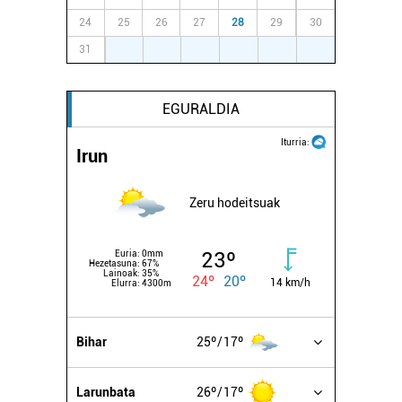
24
25
26
27
28
29
30
31
1
2
3
4
5
6
EGURALDIA
Iturria:
Irun
Zeru hodeitsuak
23º
Euria:
0mm
Hezetasuna:
67%
Lainoak:
35%
24º
20º
14 km/h
Elurra:
4300m
Bihar
25º
17º
Larunbata
26º
17º