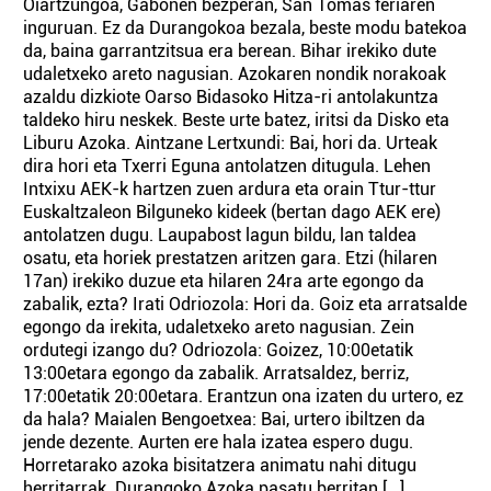
Oiartzungoa, Gabonen bezperan, San Tomas feriaren
inguruan. Ez da Durangokoa bezala, beste modu batekoa
da, baina garrantzitsua era berean. Bihar irekiko dute
udaletxeko areto nagusian. Azokaren nondik norakoak
azaldu dizkiote Oarso Bidasoko Hitza-ri antolakuntza
taldeko hiru neskek. Beste urte batez, iritsi da Disko eta
Liburu Azoka. Aintzane Lertxundi: Bai, hori da. Urteak
dira hori eta Txerri Eguna antolatzen ditugula. Lehen
Intxixu AEK-k hartzen zuen ardura eta orain Ttur-ttur
Euskaltzaleon Bilguneko kideek (bertan dago AEK ere)
antolatzen dugu. Laupabost lagun bildu, lan taldea
osatu, eta horiek prestatzen aritzen gara. Etzi (hilaren
17an) irekiko duzue eta hilaren 24ra arte egongo da
zabalik, ezta? Irati Odriozola: Hori da. Goiz eta arratsalde
egongo da irekita, udaletxeko areto nagusian. Zein
ordutegi izango du? Odriozola: Goizez, 10:00etatik
13:00etara egongo da zabalik. Arratsaldez, berriz,
17:00etatik 20:00etara. Erantzun ona izaten du urtero, ez
da hala? Maialen Bengoetxea: Bai, urtero ibiltzen da
jende dezente. Aurten ere hala izatea espero dugu.
Horretarako azoka bisitatzera animatu nahi ditugu
herritarrak. Durangoko Azoka pasatu berritan [...]