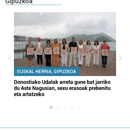
Gipuzkoa
EUSKAL HERRIA, GIPUZKOA
Donostiako Udalak arreta gune bat jarriko
Ur
du Aste Nagusian, sexu erasoak prebenitu
es
eta artatzeko
lu