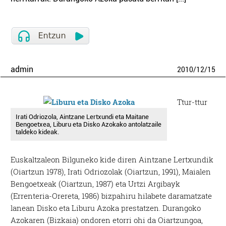
admin
2010
/
12
/
15
Ttur-ttur
Irati Odriozola, Aintzane Lertxundi eta Maitane
Bengoetxea, Liburu eta Disko Azokako antolatzaile
taldeko kideak.
Euskaltzaleon Bilguneko kide diren Aintzane Lertxundik
(Oiartzun 1978), Irati Odriozolak (Oiartzun, 1991), Maialen
Bengoetxeak (Oiartzun, 1987) eta Urtzi Argibayk
(Errenteria-Orereta, 1986) bizpahiru hilabete daramatzate
lanean Disko eta Liburu Azoka prestatzen. Durangoko
Azokaren (Bizkaia) ondoren etorri ohi da Oiartzungoa,