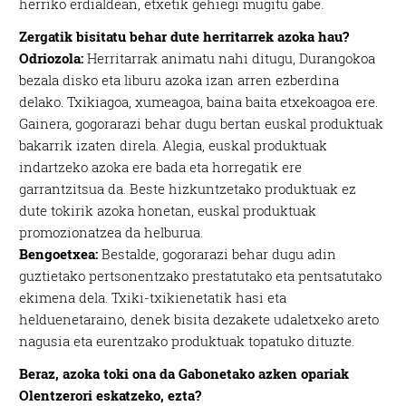
herriko erdialdean, etxetik gehiegi mugitu gabe.
Zergatik bisitatu behar dute herritarrek azoka hau?
Odriozola:
Herritarrak animatu nahi ditugu, Durangokoa
bezala disko eta liburu azoka izan arren ezberdina
delako. Txikiagoa, xumeagoa, baina baita etxekoagoa ere.
Gainera, gogorarazi behar dugu bertan euskal produktuak
bakarrik izaten direla. Alegia, euskal produktuak
indartzeko azoka ere bada eta horregatik ere
garrantzitsua da. Beste hizkuntzetako produktuak ez
dute tokirik azoka honetan, euskal produktuak
promozionatzea da helburua.
Bengoetxea:
Bestalde, gogorarazi behar dugu adin
guztietako pertsonentzako prestatutako eta pentsatutako
ekimena dela. Txiki-txikienetatik hasi eta
helduenetaraino, denek bisita dezakete udaletxeko areto
nagusia eta eurentzako produktuak topatuko dituzte.
Beraz, azoka toki ona da Gabonetako azken opariak
Olentzerori eskatzeko, ezta?