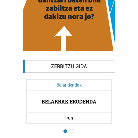
ZERBITZU GIDA
Belar dendak
Ind
BELARRAK EKODENDA
ABB 
Irun
Oi