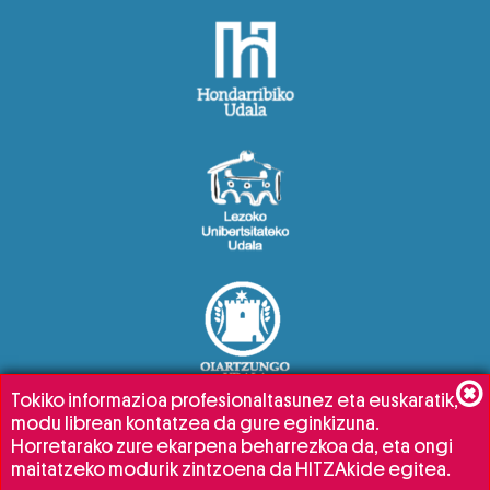
Tokiko informazioa profesionaltasunez eta euskaratik,
modu librean kontatzea da gure eginkizuna.
Horretarako zure ekarpena beharrezkoa da, eta ongi
maitatzeko modurik zintzoena da HITZAkide egitea.