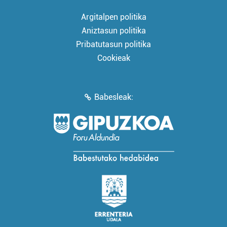
Argitalpen politika
Aniztasun politika
Pribatutasun politika
Cookieak
Babesleak: