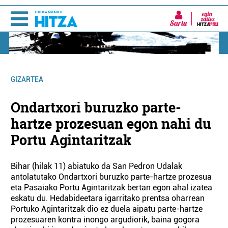
Sartu
GIZARTEA
Ondartxori buruzko parte-
hartze prozesuan egon nahi du
Portu Agintaritzak
Bihar (hilak 11) abiatuko da San Pedron Udalak
antolatutako Ondartxori buruzko parte-hartze prozesua
eta Pasaiako Portu Agintaritzak bertan egon ahal izatea
eskatu du. Hedabideetara igarritako prentsa oharrean
Portuko Agintaritzak dio ez duela aipatu parte-hartze
prozesuaren kontra inongo argudiorik, baina gogora