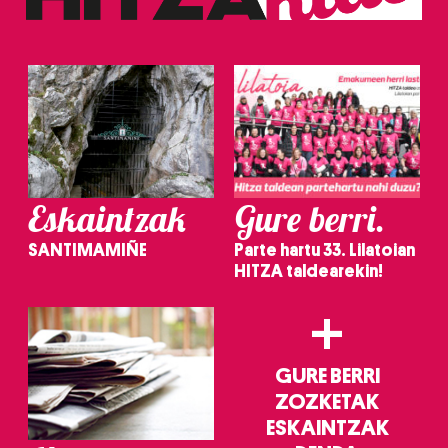
Eskaintzak
Gure berri.
SANTIMAMIÑE
Parte hartu 33. Lilatoian
HITZA taldearekin!
+
GURE BERRI
ZOZKETAK
ESKAINTZAK