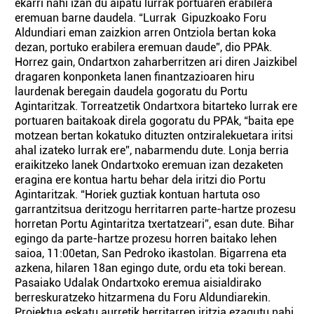
ekarri nahi izan du aipatu lurrak portuaren erabilera
eremuan barne daudela. “Lurrak Gipuzkoako Foru
Aldundiari eman zaizkion arren Ontziola bertan koka
dezan, portuko erabilera eremuan daude”, dio PPAk.
Horrez gain, Ondartxon zaharberritzen ari diren Jaizkibel
dragaren konponketa lanen finantzazioaren hiru
laurdenak beregain daudela gogoratu du Portu
Agintaritzak. Torreatzetik Ondartxora bitarteko lurrak ere
portuaren baitakoak direla gogoratu du PPAk, “baita epe
motzean bertan kokatuko dituzten ontziralekuetara iritsi
ahal izateko lurrak ere”, nabarmendu dute. Lonja berria
eraikitzeko lanek Ondartxoko eremuan izan dezaketen
eragina ere kontua hartu behar dela iritzi dio Portu
Agintaritzak. “Horiek guztiak kontuan hartuta oso
garrantzitsua deritzogu herritarren parte-hartze prozesu
horretan Portu Agintaritza txertatzeari”, esan dute. Bihar
egingo da parte-hartze prozesu horren baitako lehen
saioa, 11:00etan, San Pedroko ikastolan. Bigarrena eta
azkena, hilaren 18an egingo dute, ordu eta toki berean.
Pasaiako Udalak Ondartxoko eremua aisialdirako
berreskuratzeko hitzarmena du Foru Aldundiarekin.
Proiektua eskatu aurretik herritarren iritzia ezagutu nahi