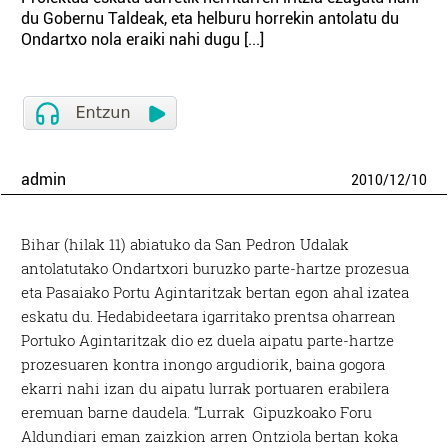
du Gobernu Taldeak, eta helburu horrekin antolatu du
Ondartxo nola eraiki nahi dugu [...]
admin
2010
/
12
/
10
Bihar (hilak 11) abiatuko da San Pedron Udalak
antolatutako Ondartxori buruzko parte-hartze prozesua
eta Pasaiako Portu Agintaritzak bertan egon ahal izatea
eskatu du. Hedabideetara igarritako prentsa oharrean
Portuko Agintaritzak dio ez duela aipatu parte-hartze
prozesuaren kontra inongo argudiorik, baina gogora
ekarri nahi izan du aipatu lurrak portuaren erabilera
eremuan barne daudela. “Lurrak Gipuzkoako Foru
Aldundiari eman zaizkion arren Ontziola bertan koka