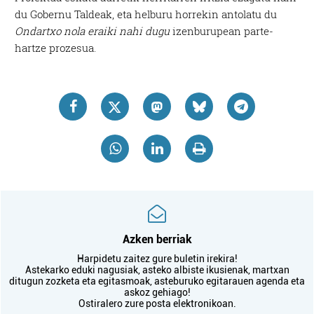
du Gobernu Taldeak, eta helburu horrekin antolatu du
Ondartxo nola eraiki nahi dugu
izenburupean parte-
hartze prozesua.
Azken berriak
Harpidetu zaitez gure buletin irekira!
Astekarko eduki nagusiak, asteko albiste ikusienak, martxan
ditugun zozketa eta egitasmoak, asteburuko egitarauen agenda eta
askoz gehiago!
Ostiralero zure posta elektronikoan.