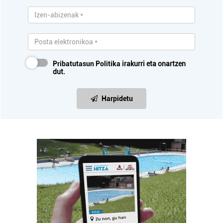
Pribatutasun Politika
irakurri eta onartzen
dut.
Harpidetu