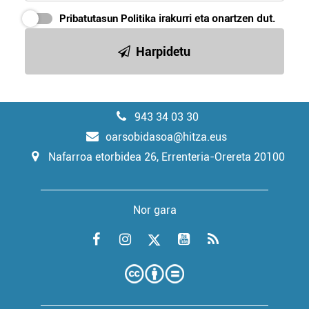
Pribatutasun Politika
irakurri eta onartzen dut.
Harpidetu
943 34 03 30
oarsobidasoa@hitza.eus
Nafarroa etorbidea 26, Errenteria-Orereta 20100
Nor gara