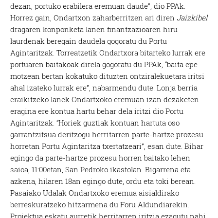
dezan, portuko erabilera eremuan daude”, dio PPAk.
Horrez gain, Ondartxon zaharberritzen ari diren
Jaizkibel
dragaren konponketa lanen finantzazioaren hiru
laurdenak beregain daudela gogoratu du Portu
Agintaritzak. Torreatzetik Ondartxora bitarteko lurrak ere
portuaren baitakoak direla gogoratu du PPAk, “baita epe
motzean bertan kokatuko dituzten ontziralekuetara iritsi
ahal izateko lurrak ere”, nabarmendu dute. Lonja berria
eraikitzeko lanek Ondartxoko eremuan izan dezaketen
eragina ere kontua hartu behar dela iritzi dio Portu
Agintaritzak. “Horiek guztiak kontuan hartuta oso
garrantzitsua deritzogu herritarren parte-hartze prozesu
horretan Portu Agintaritza txertatzeari”, esan dute. Bihar
egingo da parte-hartze prozesu horren baitako lehen
saioa, 11:00etan, San Pedroko ikastolan. Bigarrena eta
azkena, hilaren 18an egingo dute, ordu eta toki berean.
Pasaiako Udalak Ondartxoko eremua aisialdirako
berreskuratzeko hitzarmena du Foru Aldundiarekin.
Proiektua eskatu aurretik herritarren iritzia ezagutu nahi