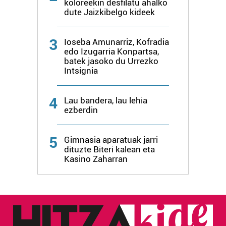
koloreekin desfilatu ahalko
dute Jaizkibelgo kideek
3
Ioseba Amunarriz, Kofradia
edo Izugarria Konpartsa,
batek jasoko du Urrezko
Intsignia
4
Lau bandera, lau lehia
ezberdin
5
Gimnasia aparatuak jarri
dituzte Biteri kalean eta
Kasino Zaharran