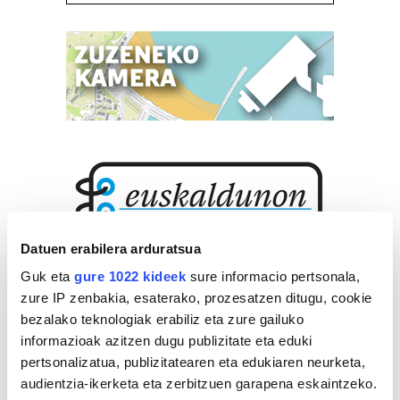
Datuen erabilera arduratsua
Guk eta
gure 1022 kideek
sure informacio pertsonala,
zure IP zenbakia, esaterako, prozesatzen ditugu, cookie
bezalako teknologiak erabiliz eta zure gailuko
informazioak azitzen dugu publizitate eta eduki
pertsonalizatua, publizitatearen eta edukiaren neurketa,
audientzia-ikerketa eta zerbitzuen garapena eskaintzeko.