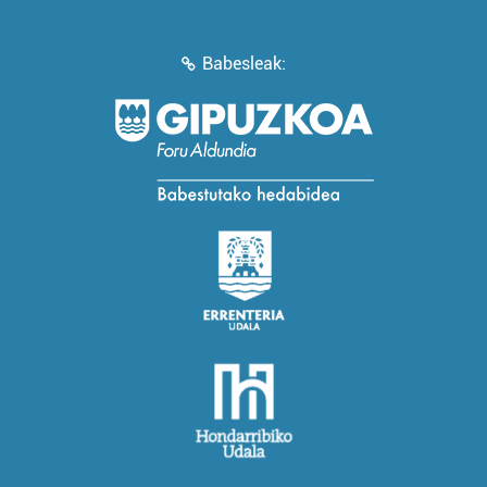
Babesleak: