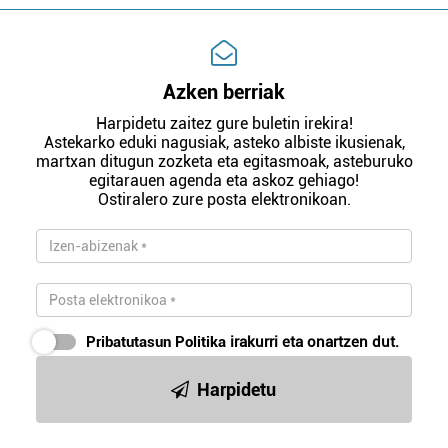
Azken berriak
Harpidetu zaitez gure buletin irekira!
Astekarko eduki nagusiak, asteko albiste ikusienak,
martxan ditugun zozketa eta egitasmoak, asteburuko
egitarauen agenda eta askoz gehiago!
Ostiralero zure posta elektronikoan.
Pribatutasun Politika
irakurri eta onartzen dut.
Harpidetu