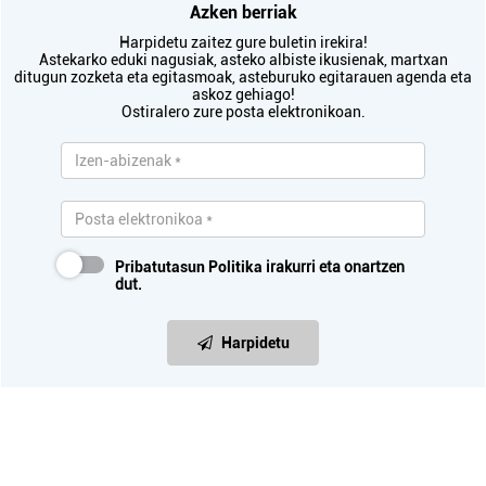
Azken berriak
Harpidetu zaitez gure buletin irekira!
Astekarko eduki nagusiak, asteko albiste ikusienak, martxan
ditugun zozketa eta egitasmoak, asteburuko egitarauen agenda eta
askoz gehiago!
Ostiralero zure posta elektronikoan.
Pribatutasun Politika
irakurri eta onartzen
dut.
Harpidetu