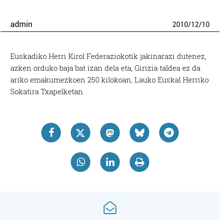
admin
2010
/
12
/
10
Euskadiko Herri Kirol Federaziokotik jakinarazi dutenez,
azken orduko baja bat izan dela eta, Girizia taldea ez da
ariko emakumezkoen 250 kilokoan, Lauko Euskal Herriko
Sokatira Txapelketan.