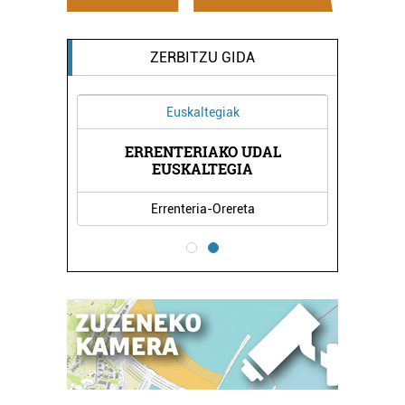
ZERBITZU GIDA
Euskaltegiak
ERRENTERIAKO UDAL
NDA
KA
EUSKALTEGIA
Errenteria-Orereta