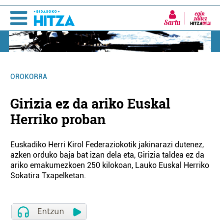
Sartu
OROKORRA
Girizia ez da ariko Euskal
Herriko proban
Euskadiko Herri Kirol Federaziokotik jakinarazi dutenez,
azken orduko baja bat izan dela eta, Girizia taldea ez da
ariko emakumezkoen 250 kilokoan, Lauko Euskal Herriko
Sokatira Txapelketan.