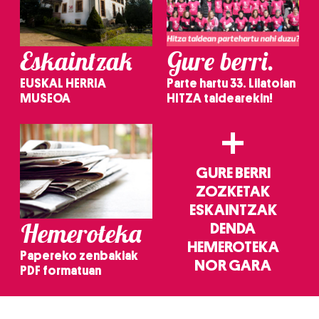
Eskaintzak
Gure berri.
EUSKAL HERRIA
Parte hartu 33. Lilatoian
MUSEOA
HITZA taldearekin!
+
GURE BERRI
ZOZKETAK
ESKAINTZAK
Hemeroteka
DENDA
HEMEROTEKA
Papereko zenbakiak
NOR GARA
PDF formatuan