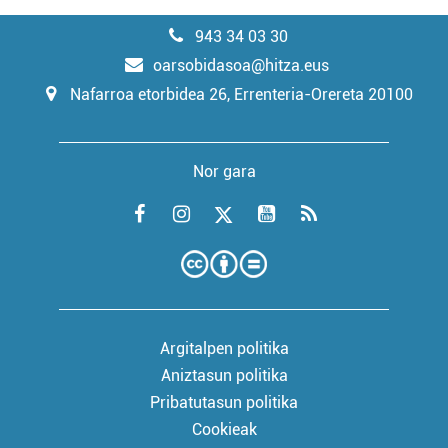
943 34 03 30
oarsobidasoa@hitza.eus
Nafarroa etorbidea 26, Errenteria-Orereta 20100
Nor gara
Argitalpen politika
Aniztasun politika
Pribatutasun politika
Cookieak