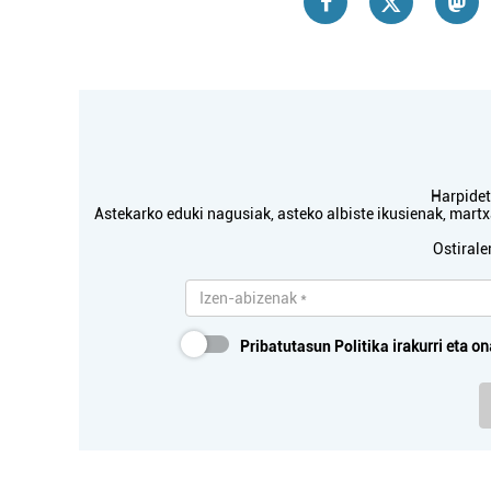
Harpidetu
Astekarko eduki nagusiak, asteko albiste ikusienak, mar
Ostirale
Pribatutasun Politika
irakurri eta on