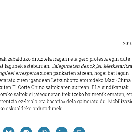
201
eak zabalduko dituztela iragarri eta gero protesta egin dute
at lagunek asteburuan.
Jaiegunetan denok jai. Merkataritza
ngileei errespetoa
zioen pankarten atzean, hogei bat lagun
retaratu ziren igandean Letxunborro etorbideko Maxi-China
zuten El Corte Chino saltokiaren aurrean. ELA sindikatuak
orako saltokiei jaiegunetan irekitzeko baimenik ematen, eta
tentzia ez-leiala eta basatia» dela gaineratu du. Mobilizaz
leko eskualdeko arduradunek.