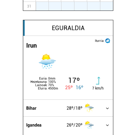
31
1
2
3
4
5
6
EGURALDIA
Iturria:
Irun
17º
Euria:
0mm
Hezetasuna:
100%
Lainoak:
70%
25º
16º
7 km/h
Elurra:
4500m
Bihar
28º
18º
Igandea
26º
20º