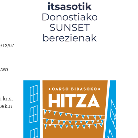
0
/
12
/
07
rari
 krisi
ioekin