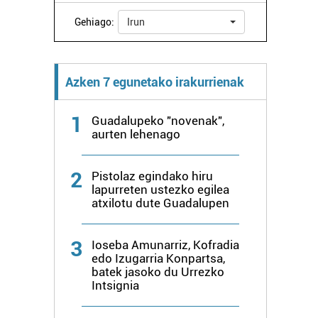
Gehiago:
Irun
Azken 7 egunetako irakurrienak
1
Guadalupeko "novenak",
aurten lehenago
2
Pistolaz egindako hiru
lapurreten ustezko egilea
atxilotu dute Guadalupen
3
Ioseba Amunarriz, Kofradia
edo Izugarria Konpartsa,
batek jasoko du Urrezko
Intsignia