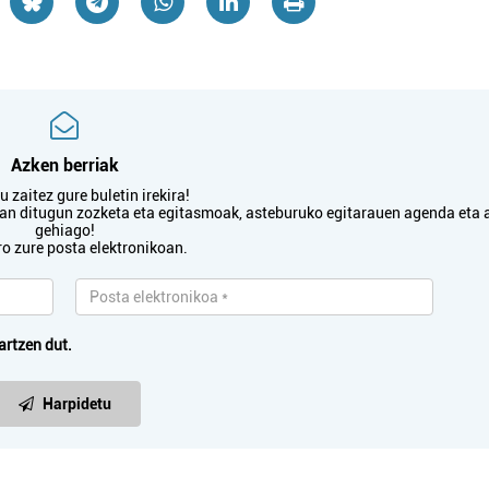
Azken berriak
 zaitez gure buletin irekira!
txan ditugun zozketa eta egitasmoak, asteburuko egitarauen agenda eta 
gehiago!
ro zure posta elektronikoan.
artzen dut.
Harpidetu