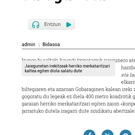
admin
Bidasoa
Irungo bi saltoki haundi txinatarrek jaiegunero at
Jaiegunetan irekitzeak herriko merkataritzari
hainb
kaltea egiten diola salatu dute
eta la
elkar
biltegiaren eta azaroan Gobaraginen kalean ireki 
gogoratu du legeak ez diela 400 metro koadrotik g
garaian herriko merkataritzari egiten zaion «konpe
jarraituko dutela iragarri dute sindikatu abertza