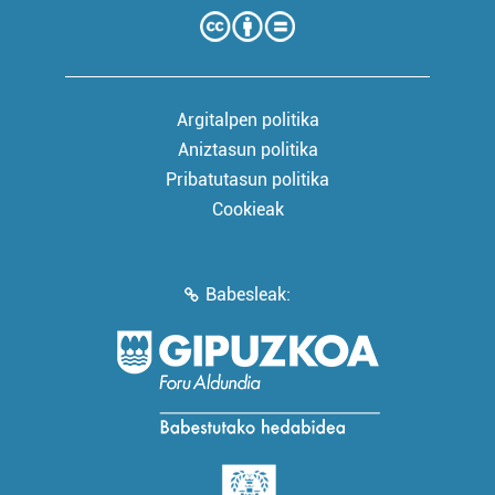
Argitalpen politika
Aniztasun politika
Pribatutasun politika
Cookieak
Babesleak: