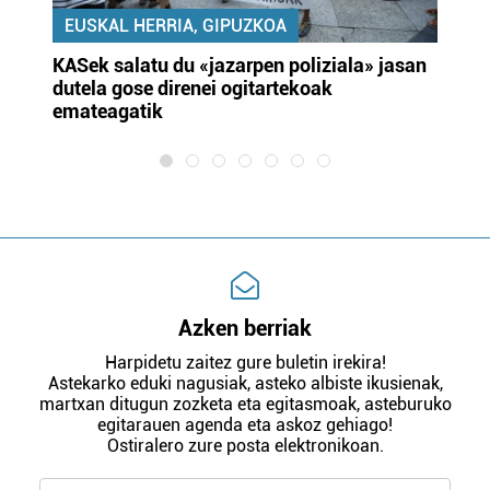
EUSKAL HERRIA, GIPUZKOA
KASek salatu du «jazarpen poliziala» jasan
Pa
dutela gose direnei ogitartekoak
da
emateagatik
«s
Azken berriak
Harpidetu zaitez gure buletin irekira!
Astekarko eduki nagusiak, asteko albiste ikusienak,
martxan ditugun zozketa eta egitasmoak, asteburuko
egitarauen agenda eta askoz gehiago!
Ostiralero zure posta elektronikoan.