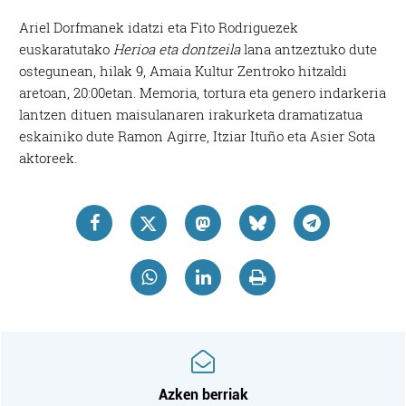
Ariel Dorfmanek idatzi eta Fito Rodriguezek
euskaratutako
Herioa eta dontzeila
lana antzeztuko dute
ostegunean, hilak 9, Amaia Kultur Zentroko hitzaldi
aretoan, 20:00etan. Memoria, tortura eta genero indarkeria
lantzen dituen maisulanaren irakurketa dramatizatua
eskainiko dute Ramon Agirre, Itziar Ituño eta Asier Sota
aktoreek.
Azken berriak