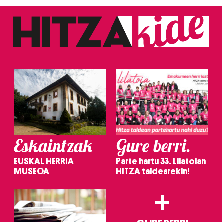
Eskaintzak
Gure berri.
EUSKAL HERRIA
Parte hartu 33. Lilatoian
MUSEOA
HITZA taldearekin!
+