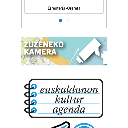
Errenteria-Orereta