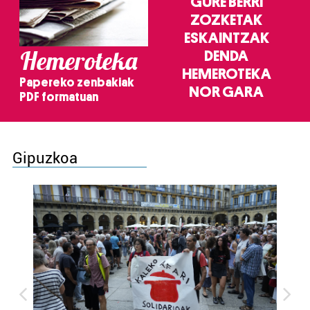
GURE BERRI
ZOZKETAK
ESKAINTZAK
Hemeroteka
DENDA
HEMEROTEKA
Papereko zenbakiak
NOR GARA
PDF formatuan
Gipuzkoa