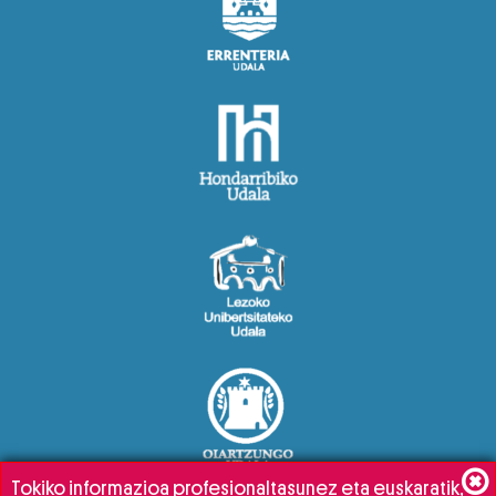
Tokiko informazioa profesionaltasunez eta euskaratik,