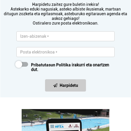
Harpidetu zaitez gure buletin irekira!
Astekarko eduki nagusiak, asteko albiste ikusienak, martxan
ditugun zozketa eta egitasmoak, asteburuko egitarauen agenda eta
askoz gehiago!
Ostiralero zure posta elektronikoan.
Pribatutasun Politika
irakurri eta onartzen
dut.
Harpidetu