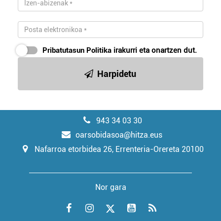
Pribatutasun Politika
irakurri eta onartzen dut.
Harpidetu
943 34 03 30
oarsobidasoa@hitza.eus
Nafarroa etorbidea 26, Errenteria-Orereta 20100
Nor gara