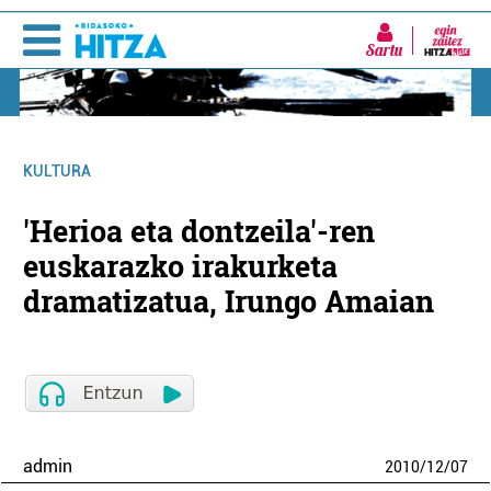
Sartu
KULTURA
'Herioa eta dontzeila'-ren
euskarazko irakurketa
dramatizatua, Irungo Amaian
admin
2010
/
12
/
07