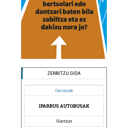
ZERBITZU GIDA
Garraioak
KOAK
IPARBUS AUTOBUSAK
BIZI 
Oiartzun