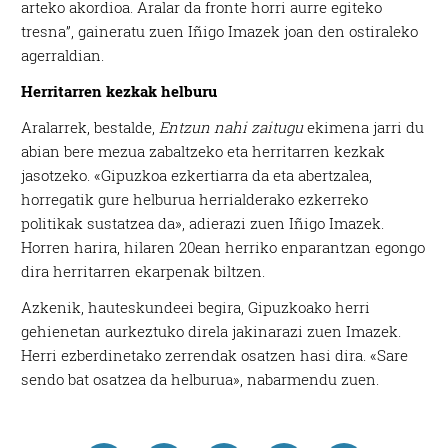
arteko akordioa. Aralar da fronte horri aurre egiteko
tresna”, gaineratu zuen Iñigo Imazek joan den ostiraleko
agerraldian.
Herritarren kezkak helburu
Aralarrek, bestalde,
Entzun nahi zaitugu
ekimena jarri du
abian bere mezua zabaltzeko eta herritarren kezkak
jasotzeko. «Gipuzkoa ezkertiarra da eta abertzalea,
horregatik gure helburua herrialderako ezkerreko
politikak sustatzea da», adierazi zuen Iñigo Imazek.
Horren harira, hilaren 20ean herriko enparantzan egongo
dira herritarren ekarpenak biltzen.
Azkenik, hauteskundeei begira, Gipuzkoako herri
gehienetan aurkeztuko direla jakinarazi zuen Imazek.
Herri ezberdinetako zerrendak osatzen hasi dira. «Sare
sendo bat osatzea da helburua», nabarmendu zuen.