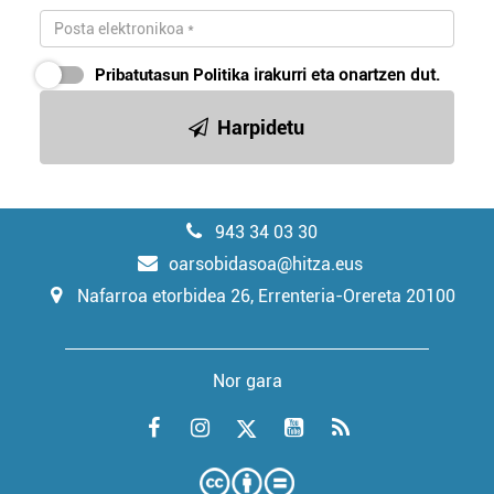
Pribatutasun Politika
irakurri eta onartzen dut.
Harpidetu
943 34 03 30
oarsobidasoa@hitza.eus
Nafarroa etorbidea 26, Errenteria-Orereta 20100
Nor gara