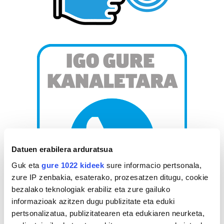
Datuen erabilera arduratsua
Guk eta
gure 1022 kideek
sure informacio pertsonala,
zure IP zenbakia, esaterako, prozesatzen ditugu, cookie
bezalako teknologiak erabiliz eta zure gailuko
informazioak azitzen dugu publizitate eta eduki
pertsonalizatua, publizitatearen eta edukiaren neurketa,
AGENDA