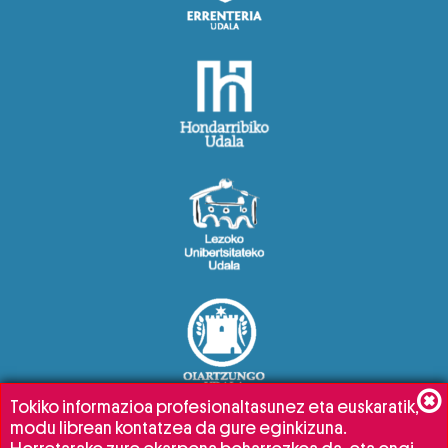
Tokiko informazioa profesionaltasunez eta euskaratik,
modu librean kontatzea da gure eginkizuna.