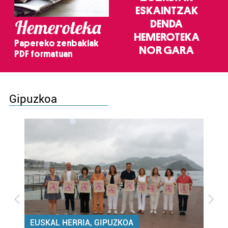
ESKAINTZAK
Hemeroteka
DENDA
HEMEROTEKA
Papereko zenbakiak
NOR GARA
PDF formatuan
Gipuzkoa
EUSKAL HERRIA, GIPUZKOA