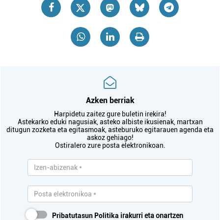
Azken berriak
Harpidetu zaitez gure buletin irekira!
Astekarko eduki nagusiak, asteko albiste ikusienak, martxan
ditugun zozketa eta egitasmoak, asteburuko egitarauen agenda eta
askoz gehiago!
Ostiralero zure posta elektronikoan.
Pribatutasun Politika
irakurri eta onartzen