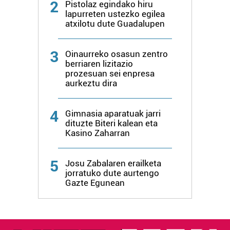
baliatzen gara. Ohar hau onartuz gero, teknologia hori
2
Pistolaz egindako hiru
erabiltzeko baimen esplizitua ematen diguzu.
Gehiago
lapurreten ustezko egilea
atxilotu dute Guadalupen
irakurri
3
Oinaurreko osasun zentro
berriaren lizitazio
prozesuan sei enpresa
aurkeztu dira
4
Gimnasia aparatuak jarri
dituzte Biteri kalean eta
Kasino Zaharran
5
Josu Zabalaren erailketa
jorratuko dute aurtengo
Gazte Egunean