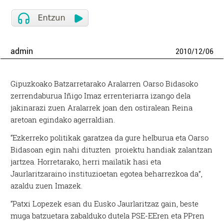
admin
2010
/
12
/
06
Gipuzkoako Batzarretarako Aralarren Oarso Bidasoko
zerrendaburua Iñigo Imaz errenteriarra izango dela
jakinarazi zuen Aralarrek joan den ostiralean Reina
aretoan egindako agerraldian.
“Ezkerreko politikak garatzea da gure helburua eta Oarso
Bidasoan egin nahi dituzten proiektu handiak zalantzan
jartzea. Horretarako, herri mailatik hasi eta
Jaurlaritzaraino instituzioetan egotea beharrezkoa da”,
azaldu zuen Imazek.
“Patxi Lopezek esan du Eusko Jaurlaritzaz gain, beste
muga batzuetara zabalduko dutela PSE-EEren eta PPren