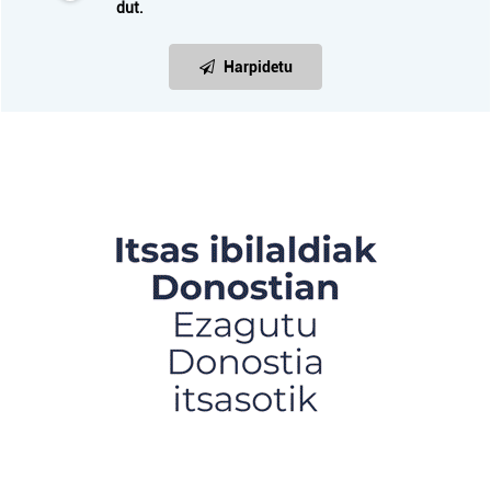
dut.
Harpidetu