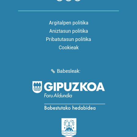
Argitalpen politika
Aniztasun politika
Pribatutasun politika
Cookieak
Babesleak: