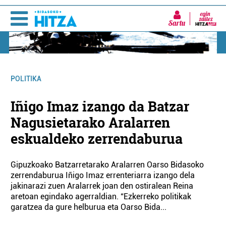
Sartu
POLITIKA
Iñigo Imaz izango da Batzar
Nagusietarako Aralarren
eskualdeko zerrendaburua
Gipuzkoako Batzarretarako Aralarren Oarso Bidasoko
zerrendaburua Iñigo Imaz errenteriarra izango dela
jakinarazi zuen Aralarrek joan den ostiralean Reina
aretoan egindako agerraldian. “Ezkerreko politikak
garatzea da gure helburua eta Oarso Bida...