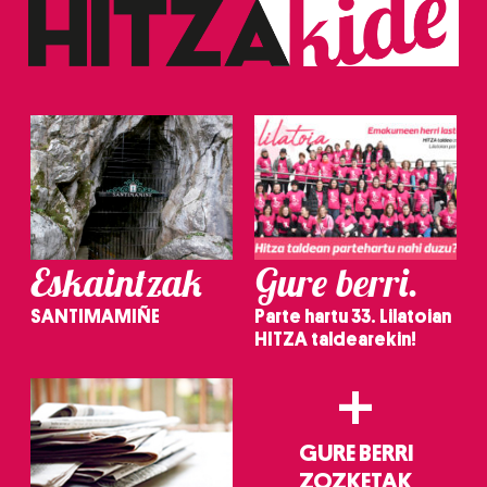
Eskaintzak
Gure berri.
SANTIMAMIÑE
Parte hartu 33. Lilatoian
HITZA taldearekin!
+
GURE BERRI
ZOZKETAK