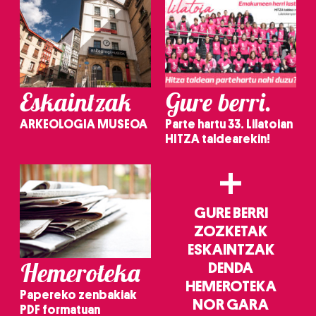
Eskaintzak
Gure berri.
ARKEOLOGIA MUSEOA
Parte hartu 33. Lilatoian
HITZA taldearekin!
+
GURE BERRI
ZOZKETAK
ESKAINTZAK
Hemeroteka
DENDA
HEMEROTEKA
Papereko zenbakiak
NOR GARA
PDF formatuan