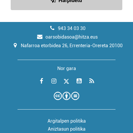
Harpidetu
943 34 03 30
oarsobidasoa@hitza.eus
Nafarroa etorbidea 26, Errenteria-Orereta 20100
Nor gara
Argitalpen politika
Aniztasun politika