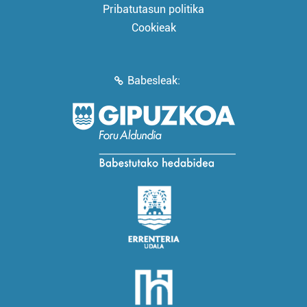
Pribatutasun politika
Cookieak
Babesleak: