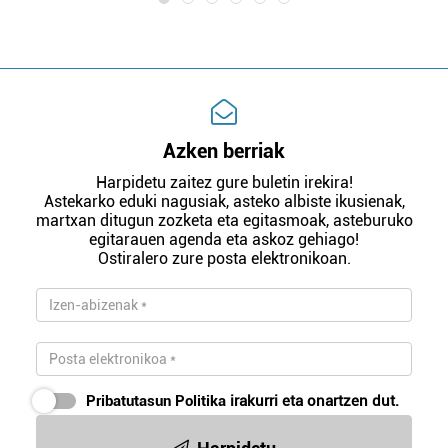
Azken berriak
Harpidetu zaitez gure buletin irekira!
Astekarko eduki nagusiak, asteko albiste ikusienak,
martxan ditugun zozketa eta egitasmoak, asteburuko
egitarauen agenda eta askoz gehiago!
Ostiralero zure posta elektronikoan.
Pribatutasun Politika
irakurri eta onartzen dut.