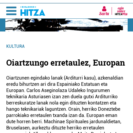
Sartu
KULTURA
Oiartzungo erretaulez, Europan
Oiartzunen egindako lanak (Arditurri kasu), azkenaldian
eredu bihurtzen ari dira Espainiako Estatuan eta
Europan. Carlos Aseginolaza Udaleko Ingurumen
teknikaria Asturiasen izan zen duela gutxi Arditurriko
berreskuratze lanak nola egin dituzten kontatzen eta
hango teknikariak laguntzen. Orain, herriko Doneztebe
parrokiako erretaulen txanda izan da. Europan eman
dute horren berri. Machinae Spirituales jardunaldietan,
Bruselasen, aurkeztu dituzte herriko erretaulen