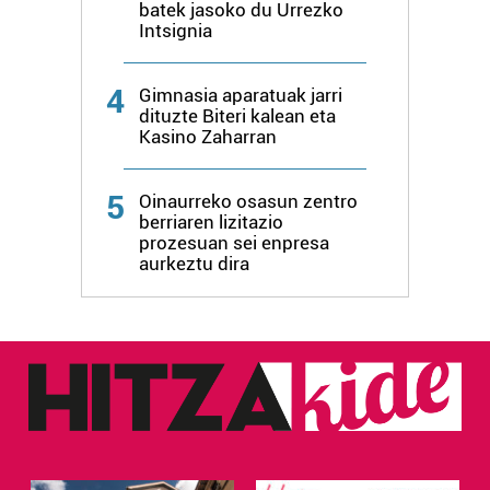
batek jasoko du Urrezko
Intsignia
4
Gimnasia aparatuak jarri
dituzte Biteri kalean eta
Kasino Zaharran
5
Oinaurreko osasun zentro
berriaren lizitazio
prozesuan sei enpresa
aurkeztu dira