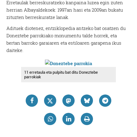
Erretaulak berreskuratzeko kanpaina luzea egin zuten
herrian Albayaldekoek: 1997an hasi eta 2009an bukatu
zituzten berreskuratze lanak.
Adituek diotenez, entziklopedia antzeko bat osatzen du
Doneztebe parrokiako monumentu talde horrek, eta
bertan barroko garaiaren eta estiloaren garapena ikus
daiteke.
11 erretaula eta pulpitu bat ditu Doneztebe
parrokiak