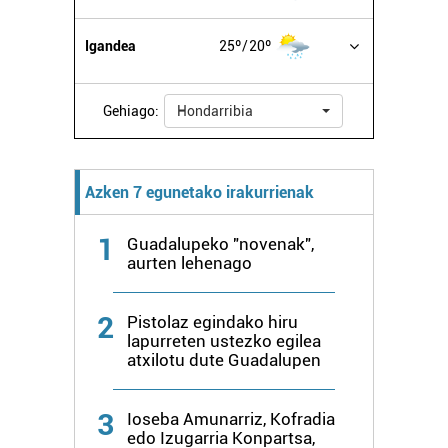
datuen atalean. Edozein unetan alda edo ken dezakezu
Igandea
25º
20º
zure baimena Cookieen adierazpenean.
Webgune honek cookie propioak eta hirugarrenen cookie-
Gehiago:
Hondarribia
fitxategiak erabiltzen ditu. Zure esperientzia eta
zerbitzuak hobetzeko asmoz, cookie teknologiaz
baliatzen gara. Ohar hau onartuz gero, teknologia hori
Azken 7 egunetako irakurrienak
erabiltzeko baimen esplizitua ematen diguzu.
Gehiago
irakurri
1
Guadalupeko "novenak",
aurten lehenago
2
Pistolaz egindako hiru
lapurreten ustezko egilea
atxilotu dute Guadalupen
3
Ioseba Amunarriz, Kofradia
edo Izugarria Konpartsa,