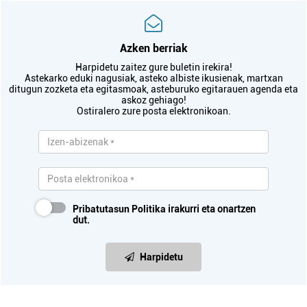
Azken berriak
Harpidetu zaitez gure buletin irekira!
Astekarko eduki nagusiak, asteko albiste ikusienak, martxan
ditugun zozketa eta egitasmoak, asteburuko egitarauen agenda eta
askoz gehiago!
Ostiralero zure posta elektronikoan.
Pribatutasun Politika
irakurri eta onartzen
dut.
Harpidetu