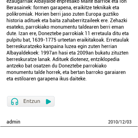
ezaugarriak Albayalde enpresako Maite Barriok eta Ion
Berasainek: formen garapena, eraikitze teknikak eta
polikromiak. Horien berri jaso zuten Europa guztiko
historia adituek eta baita zahaberritzaileek ere. Zehazki
esateko, parrokiako monumentu taldearen berri eman
dute. Izan ere, Doneztebe parrokiak 11 erretaula ditu eta
pulpitu bat, 1639-1775 urteetan eraikitakoak. Erretaulak
berreskuratzeko kanpaina luzea egin zuten herrian
Albayaldekoek: 1997an hasi eta 2009an bukatu zituzten
berreskuratze lanak. Adituek diotenez, entziklopedia
antzeko bat osatzen du Doneztebe parrokiako
monumentu talde horrek, eta bertan barroko garaiaren
eta estiloaren garapena ikus daiteke.
admin
2010
/
12
/
03