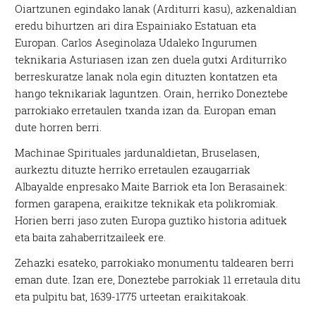
Oiartzunen egindako lanak (Arditurri kasu), azkenaldian
eredu bihurtzen ari dira Espainiako Estatuan eta
Europan. Carlos Aseginolaza Udaleko Ingurumen
teknikaria Asturiasen izan zen duela gutxi Arditurriko
berreskuratze lanak nola egin dituzten kontatzen eta
hango teknikariak laguntzen. Orain, herriko Doneztebe
parrokiako erretaulen txanda izan da. Europan eman
dute horren berri.
Machinae Spirituales jardunaldietan, Bruselasen,
aurkeztu dituzte herriko erretaulen ezaugarriak
Albayalde enpresako Maite Barriok eta Ion Berasainek:
formen garapena, eraikitze teknikak eta polikromiak.
Horien berri jaso zuten Europa guztiko historia adituek
eta baita zahaberritzaileek ere.
Zehazki esateko, parrokiako monumentu taldearen berri
eman dute. Izan ere, Doneztebe parrokiak 11 erretaula ditu
eta pulpitu bat, 1639-1775 urteetan eraikitakoak.