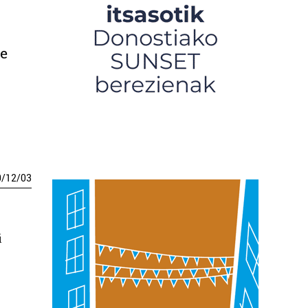
te
0
/
12
/
03
i