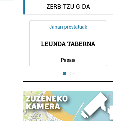
ZERBITZU GIDA
Janari prestatuak
OLA
LEUNDA TABERNA
BI
Pasaia