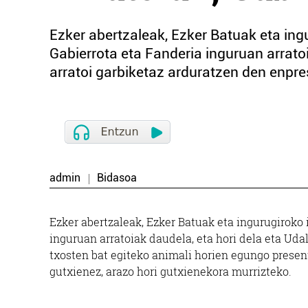
Ezker abertzaleak, Ezker Batuak eta ing
Gabierrota eta Fanderia inguruan arratoi
arratoi garbiketaz arduratzen den enpres
admin
Bidasoa
Ezker abertzaleak, Ezker Batuak eta ingurugiroko
inguruan arratoiak daudela, eta hori dela eta Udal
txosten bat egiteko animali horien egungo presen
gutxienez, arazo hori gutxienekora murrizteko.