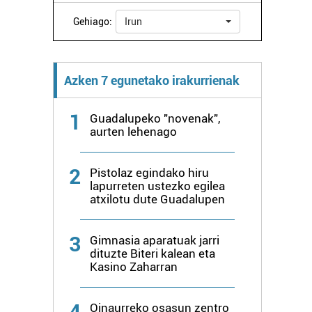
Gehiago:
Irun
Azken 7 egunetako irakurrienak
1
Guadalupeko "novenak",
aurten lehenago
2
Pistolaz egindako hiru
lapurreten ustezko egilea
atxilotu dute Guadalupen
3
Gimnasia aparatuak jarri
dituzte Biteri kalean eta
Kasino Zaharran
4
Oinaurreko osasun zentro