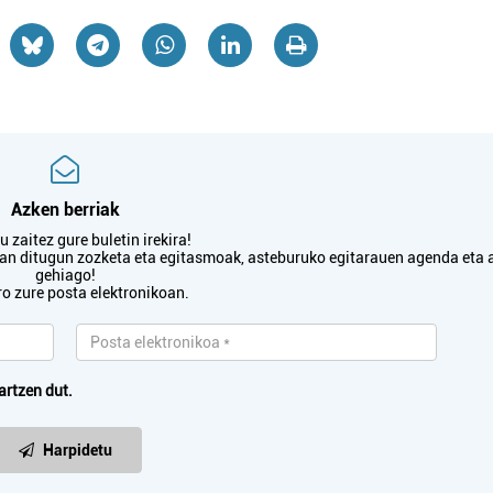
Azken berriak
 zaitez gure buletin irekira!
txan ditugun zozketa eta egitasmoak, asteburuko egitarauen agenda eta 
gehiago!
ro zure posta elektronikoan.
artzen dut.
Harpidetu