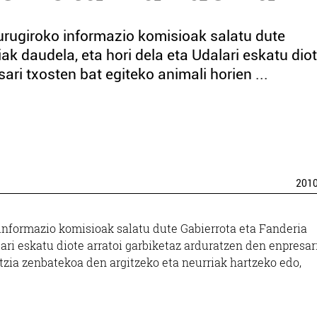
urugiroko informazio komisioak salatu dute
ak daudela, eta hori dela eta Udalari eskatu dio
ari txosten bat egiteko animali horien ...
201
 informazio komisioak salatu dute Gabierrota eta Fanderia
ari eskatu diote arratoi garbiketaz arduratzen den enpresar
tzia zenbatekoa den argitzeko eta neurriak hartzeko edo,