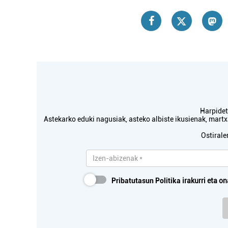
Harpidetu
Astekarko eduki nagusiak, asteko albiste ikusienak, mar
Ostirale
Pribatutasun Politika
irakurri eta on