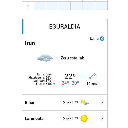
31
1
2
3
4
5
6
EGURALDIA
Iturria:
Irun
Zeru estaliak
22º
Euria:
0mm
Hezetasuna:
66%
Lainoak:
67%
24º
20º
10 km/h
Elurra:
4400m
Bihar
25º
17º
Larunbata
26º
17º