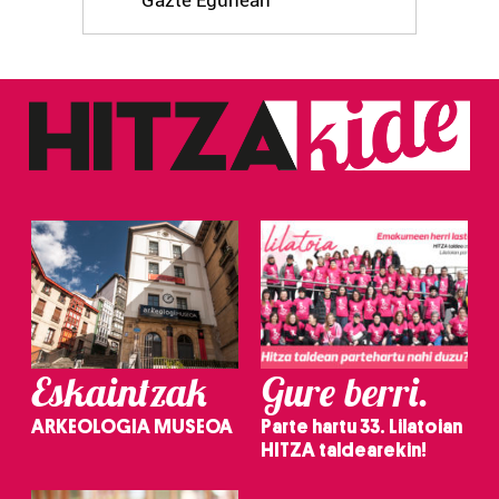
Eskaintzak
Gure berri.
ARKEOLOGIA MUSEOA
Parte hartu 33. Lilatoian
HITZA taldearekin!