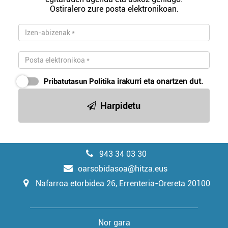
Ostiralero zure posta elektronikoan.
Pribatutasun Politika
irakurri eta onartzen dut.
Harpidetu
943 34 03 30
oarsobidasoa@hitza.eus
Nafarroa etorbidea 26, Errenteria-Orereta 20100
Nor gara