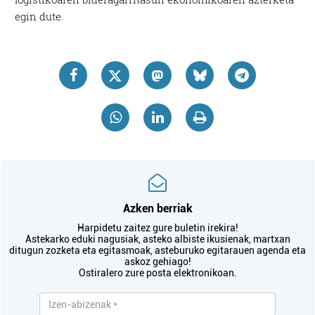
egin dute.
Azken berriak
Harpidetu zaitez gure buletin irekira!
Astekarko eduki nagusiak, asteko albiste ikusienak, martxan
ditugun zozketa eta egitasmoak, asteburuko egitarauen agenda eta
askoz gehiago!
Ostiralero zure posta elektronikoan.