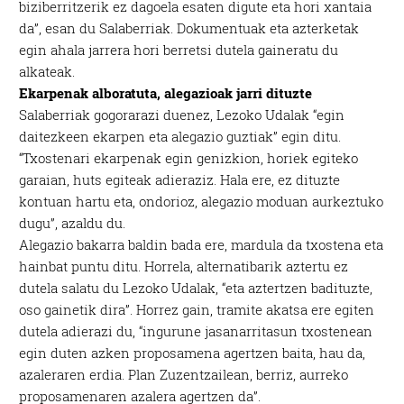
biziberritzerik ez dagoela esaten digute eta hori xantaia
da”, esan du Salaberriak. Dokumentuak eta azterketak
egin ahala jarrera hori berretsi dutela gaineratu du
alkateak.
Ekarpenak alboratuta, alegazioak jarri dituzte
Salaberriak gogorarazi duenez, Lezoko Udalak “egin
daitezkeen ekarpen eta alegazio guztiak” egin ditu.
“Txostenari ekarpenak egin genizkion, horiek egiteko
garaian, huts egiteak adieraziz. Hala ere, ez dituzte
kontuan hartu eta, ondorioz, alegazio moduan aurkeztuko
dugu”, azaldu du.
Alegazio bakarra baldin bada ere, mardula da txostena eta
hainbat puntu ditu. Horrela, alternatibarik aztertu ez
dutela salatu du Lezoko Udalak, “eta aztertzen badituzte,
oso gainetik dira”. Horrez gain, tramite akatsa ere egiten
dutela adierazi du, “ingurune jasanarritasun txostenean
egin duten azken proposamena agertzen baita, hau da,
azaleraren erdia. Plan Zuzentzailean, berriz, aurreko
proposamenaren azalera agertzen da”.