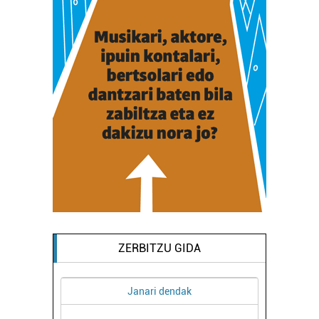
ZERBITZU GIDA
i dendak
Ikastetxeak