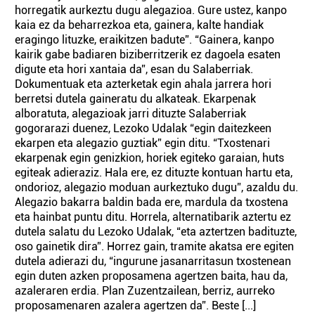
horregatik aurkeztu dugu alegazioa. Gure ustez, kanpo
kaia ez da beharrezkoa eta, gainera, kalte handiak
eragingo lituzke, eraikitzen badute”. “Gainera, kanpo
kairik gabe badiaren biziberritzerik ez dagoela esaten
digute eta hori xantaia da”, esan du Salaberriak.
Dokumentuak eta azterketak egin ahala jarrera hori
berretsi dutela gaineratu du alkateak. Ekarpenak
alboratuta, alegazioak jarri dituzte Salaberriak
gogorarazi duenez, Lezoko Udalak “egin daitezkeen
ekarpen eta alegazio guztiak” egin ditu. “Txostenari
ekarpenak egin genizkion, horiek egiteko garaian, huts
egiteak adieraziz. Hala ere, ez dituzte kontuan hartu eta,
ondorioz, alegazio moduan aurkeztuko dugu”, azaldu du.
Alegazio bakarra baldin bada ere, mardula da txostena
eta hainbat puntu ditu. Horrela, alternatibarik aztertu ez
dutela salatu du Lezoko Udalak, “eta aztertzen badituzte,
oso gainetik dira”. Horrez gain, tramite akatsa ere egiten
dutela adierazi du, “ingurune jasanarritasun txostenean
egin duten azken proposamena agertzen baita, hau da,
azaleraren erdia. Plan Zuzentzailean, berriz, aurreko
proposamenaren azalera agertzen da”. Beste [...]