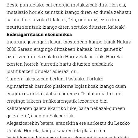
Beste puntuetako bat energia instalazioak dira. Horrela,
instalazio horiek zeintzuk izango diren ez dutela zehaztu
salatu dute Lezoko Udaletik, “eta, ondorioz, ezin dira
neurtu zeintzuk izango diren sortuko dituzten kalteak”.
Bideragarritasun ekonomikoa
Ingurune jasangarritasun txostenean kanpo kaiak Natura
2000 Sarean eragingo ditzakeen kalteak “oso gainetik”
aztertzen dituela salatu du Haritz Salaberriak. Horrela,
txosten horrek “aurretik hartu dituzten erabakiak
justifikatzen dituela” adierazi du.
Gainera, alegazioan bertan, Pasaiako Portuko
Agintaritzak barruko pltaforma logistikoak izango duen
eragina ez duela islatzen adierazi. “Plataforma horren
eragingo lukeen trafikoarengatik lezoarren bizi-
kalitatearen galera ekarriko luke, baita nekazal-guneen
galera ere”, esan du Salaberriak.
Alegazioarekin batera, eranskina ere aurkeztu du Lezoko
Udalak. Horrela, kanpo kaiaren eta plataforma
logistikoaren bideragarritasun ekonomikoaren azterketa