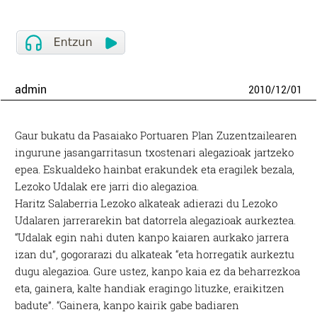
admin
2010
/
12
/
01
Gaur bukatu da Pasaiako Portuaren Plan Zuzentzailearen
ingurune jasangarritasun txostenari alegazioak jartzeko
epea. Eskualdeko hainbat erakundek eta eragilek bezala,
Lezoko Udalak ere jarri dio alegazioa.
Haritz Salaberria Lezoko alkateak adierazi du Lezoko
Udalaren jarrerarekin bat datorrela alegazioak aurkeztea.
“Udalak egin nahi duten kanpo kaiaren aurkako jarrera
izan du”, gogorarazi du alkateak “eta horregatik aurkeztu
dugu alegazioa. Gure ustez, kanpo kaia ez da beharrezkoa
eta, gainera, kalte handiak eragingo lituzke, eraikitzen
badute”. “Gainera, kanpo kairik gabe badiaren