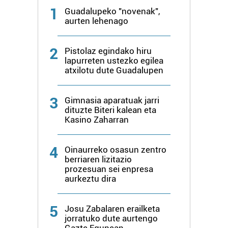
1
Guadalupeko "novenak",
aurten lehenago
2
Pistolaz egindako hiru
lapurreten ustezko egilea
atxilotu dute Guadalupen
3
Gimnasia aparatuak jarri
dituzte Biteri kalean eta
Kasino Zaharran
4
Oinaurreko osasun zentro
berriaren lizitazio
prozesuan sei enpresa
aurkeztu dira
5
Josu Zabalaren erailketa
jorratuko dute aurtengo
Gazte Egunean