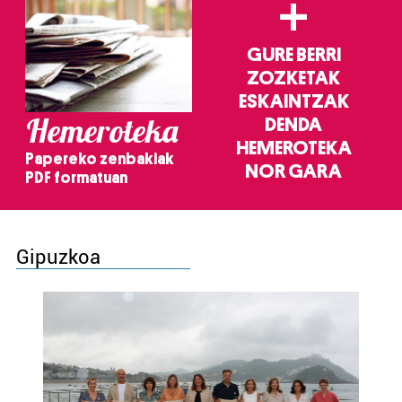
+
GURE BERRI
ZOZKETAK
ESKAINTZAK
Hemeroteka
DENDA
HEMEROTEKA
Papereko zenbakiak
NOR GARA
PDF formatuan
Gipuzkoa