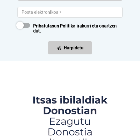
Pribatutasun Politika
irakurri eta onartzen
dut.
Harpidetu