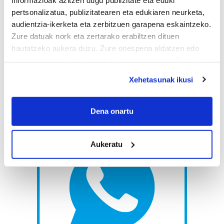
pertsonalizatua, publizitatearen eta edukiaren neurketa,
audientzia-ikerketa eta zerbitzuen garapena eskaintzeko.
Zure datuak nork eta zertarako erabiltzen dituen
hautatzeko aukera duzu. Zure onespena aldatzen edo
deuseztatzen ahal duzu edozein momentutan, Cookie
deklaraziotik edo Privacy triggerean klikatuz.
Xehetasunak ikusi
If you allow, we would also like to:
Collect information about your geographical
Dena onartu
location which can be accurate to within several
meters
Aukeratu
Identify your device by actively scanning it for
specific characteristics (fingerprinting)
Find out more about how your personal data is processed
and set your preferences in the
details section
.
Guk eta gure bazkideek zure datu pertsonalak
prozesatzen ditugu, zure IP zenbakia, besteak beste,