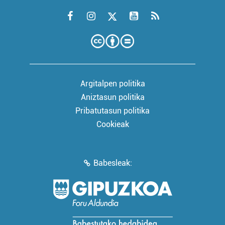
Argitalpen politika
Aniztasun politika
Pribatutasun politika
Cookieak
Babesleak: