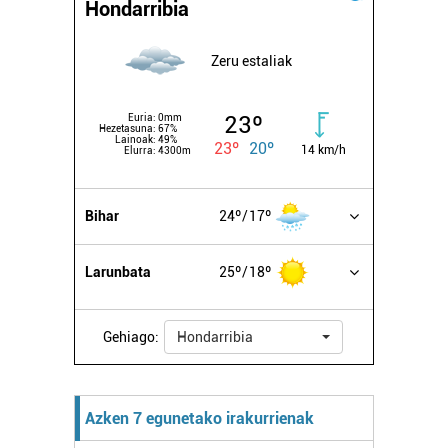
Hondarribia
zerbitzuak hobetzeko asmoz, cookie teknologiaz
baliatzen gara. Ohar hau onartuz gero, teknologia hori
Zeru estaliak
erabiltzeko baimen esplizitua ematen diguzu.
Gehiago
irakurri
23º
Euria:
0mm
Hezetasuna:
67%
Lainoak:
49%
23º
20º
14 km/h
Elurra:
4300m
Bihar
24º
17º
Larunbata
25º
18º
Gehiago:
Hondarribia
Azken 7 egunetako irakurrienak