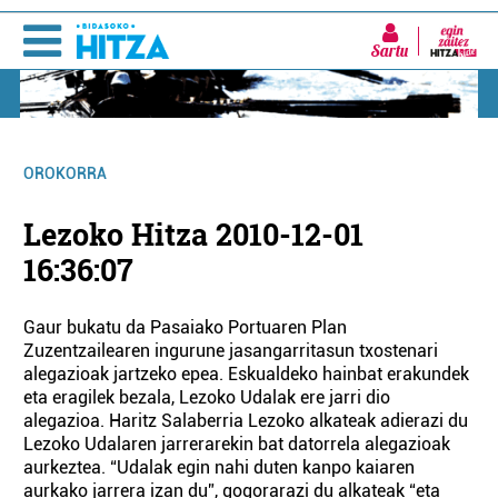
Sartu
OROKORRA
Lezoko Hitza 2010-12-01
16:36:07
Gaur bukatu da Pasaiako Portuaren Plan
Zuzentzailearen ingurune jasangarritasun txostenari
alegazioak jartzeko epea. Eskualdeko hainbat erakundek
eta eragilek bezala, Lezoko Udalak ere jarri dio
alegazioa. Haritz Salaberria Lezoko alkateak adierazi du
Lezoko Udalaren jarrerarekin bat datorrela alegazioak
aurkeztea. “Udalak egin nahi duten kanpo kaiaren
aurkako jarrera izan du”, gogorarazi du alkateak “eta