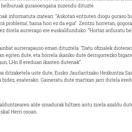
n, helburuak gurasoengana zuzendu dituzte.
oak informatuta izateari: “Askotan entzuten diogu guraso ba
rá problema’, baina hori ez da egia”. Zentzu horretan, gogora
a ez direla aurrerago ere euskaldunduko. “Hortaz arduratu b
ainbat aurrerapauso eman dituztela: “Datu ofizialek diotenez
n egiten dute, eta horrela ikasiko dute derrigorrezko bigar
egun, LHn B ereduan ikasten dutenak”.
pa ditzaketela uste dute, Eusko Jaurlaritzako Hezkuntza Sa
n bidez, esaterako. Gaineratu dute martxan jarri dutela ered
alduntzearen alde sinadurak biltzen aritu zirela azaldu dut
skal Herri osoan.