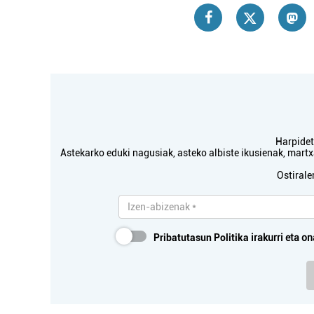
Ostalaritza
KASTRO BERRI TABERNA
Oiartzun
Harpidetu
Astekarko eduki nagusiak, asteko albiste ikusienak, mar
Ostirale
Pribatutasun Politika
irakurri eta on