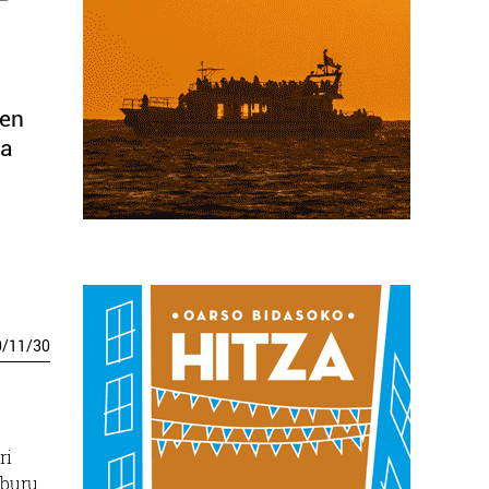
ken
ea
0
/
11
/
30
ri
lburu