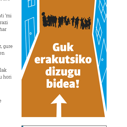
ti ‘mi
razi
ehar
, gure
ren
ilak
u hori
e