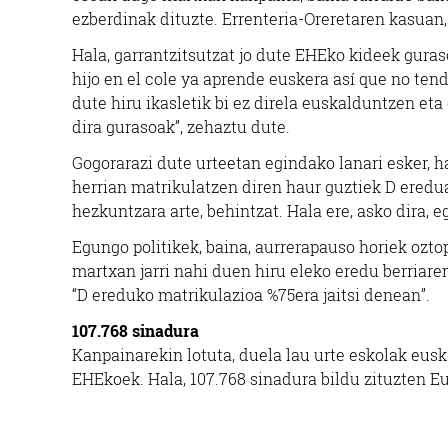
ezberdinak dituzte. Errenteria-Oreretaren kasua
Hala, garrantzitsutzat jo dute EHEko kideek guras
hijo en el cole ya aprende euskera así que no tend
dute hiru ikasletik bi ez direla euskalduntzen et
dira gurasoak”, zehaztu dute.
Gogorarazi dute urteetan egindako lanari esker, h
herrian matrikulatzen diren haur guztiek D eredua
hezkuntzara arte, behintzat. Hala ere, asko dira, 
Egungo politikek, baina, aurrerapauso horiek ozto
martxan jarri nahi duen hiru eleko eredu berriare
“D ereduko matrikulazioa %75era jaitsi denean”.
107.768 sinadura
Kanpainarekin lotuta, duela lau urte eskolak eusk
EHEkoek. Hala, 107.768 sinadura bildu zituzten Eu