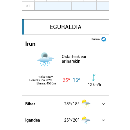
31
1
2
3
4
5
6
EGURALDIA
Iturria:
Irun
Ostarteak euri
arinarekin
Euria:
0mm
25º
16º
Hezetasuna:
82%
Elurra:
4500m
12 km/h
Bihar
28º
18º
Igandea
26º
20º