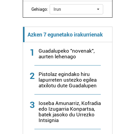
Gehiago:
Irun
Azken 7 egunetako irakurrienak
1
Guadalupeko "novenak",
aurten lehenago
2
Pistolaz egindako hiru
lapurreten ustezko egilea
atxilotu dute Guadalupen
3
Ioseba Amunarriz, Kofradia
edo Izugarria Konpartsa,
batek jasoko du Urrezko
Intsignia