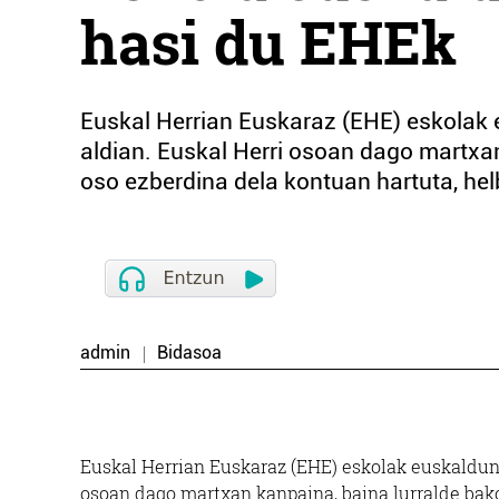
hasi du EHEk
Euskal Herrian Euskaraz (EHE) eskolak
aldian. Euskal Herri osoan dago martxan
oso ezberdina dela kontuan hartuta, helb
admin
Bidasoa
Euskal Herrian Euskaraz (EHE) eskolak euskaldun
osoan dago martxan kanpaina, baina lurralde bako