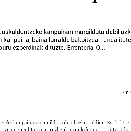
 euskalduntzeko kanpainan murgilduta dabil az
 kanpaina, baina lurralde bakoitzean errealitat
uru ezberdinak dituzte. Errenteria-O...
201
tzeko kanpainan murgilduta dabil azken aldian. Euskal Her
itzean errealitatea oso ezberdina dela kontuan hartuta, he