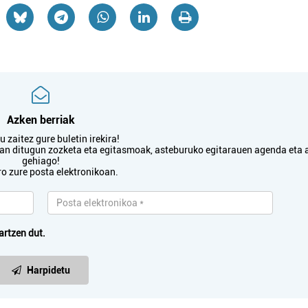
Ostalaritza
Ostalaritza
DE CYNE REYNA
KASTRO BERRI TA
Azken berriak
Errenteria-Orereta
Oiartzun
 zaitez gure buletin irekira!
txan ditugun zozketa eta egitasmoak, asteburuko egitarauen agenda eta 
gehiago!
ro zure posta elektronikoan.
artzen dut.
Harpidetu