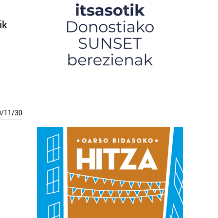
ik
0
/
11
/
30