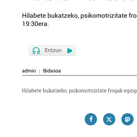
Hilabete bukatzeko, psikomotrizitate fr
19:30era.
admin
Bidasoa
Hilabete bukatzeko, psikomotrizitate frogak eging