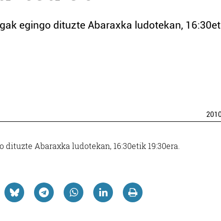
ogak egingo dituzte Abaraxka ludotekan, 16:30et
201
o dituzte Abaraxka ludotekan, 16:30etik 19:30era.