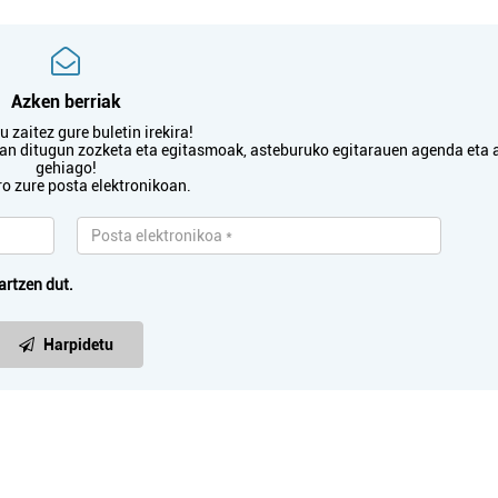
Azken berriak
 zaitez gure buletin irekira!
txan ditugun zozketa eta egitasmoak, asteburuko egitarauen agenda eta 
gehiago!
ro zure posta elektronikoan.
artzen dut.
Harpidetu