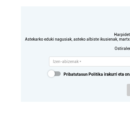
Harpidetu
Astekarko eduki nagusiak, asteko albiste ikusienak, mar
Ostirale
Pribatutasun Politika
irakurri eta on