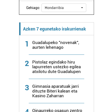
Gehiago:
Hondarribia
Azken 7 egunetako irakurrienak
1
Guadalupeko "novenak",
aurten lehenago
2
Pistolaz egindako hiru
lapurreten ustezko egilea
atxilotu dute Guadalupen
3
Gimnasia aparatuak jarri
dituzte Biteri kalean eta
Kasino Zaharran
4
Oinaurreko osasun zentro