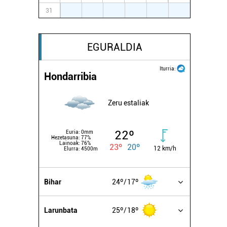
31
1
2
3
4
5
6
EGURALDIA
Iturria:
Hondarribia
Zeru estaliak
22º
Euria:
0mm
Hezetasuna:
77%
Lainoak:
76%
23º
20º
12 km/h
Elurra:
4500m
Bihar
24º
17º
Larunbata
25º
18º