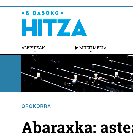
ALBISTEAK
MULTIMEDIA
OROKORRA
Abaraxka: aste