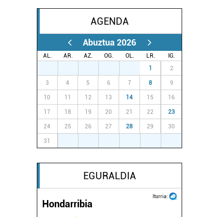
AGENDA
Abuztua 2026
AL.
AR.
AZ.
OG.
OL.
LR.
IG.
27
28
29
30
31
1
2
3
4
5
6
7
8
9
10
11
12
13
14
15
16
17
18
19
20
21
22
23
24
25
26
27
28
29
30
31
1
2
3
4
5
6
EGURALDIA
Iturria:
Hondarribia