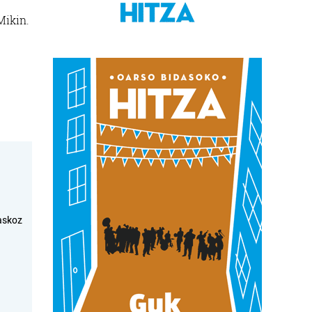
Mikin.
askoz