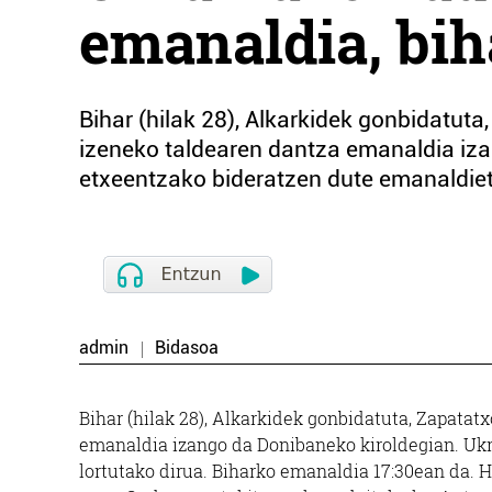
emanaldia, bih
Bihar (hilak 28), Alkarkidek gonbidatuta
izeneko taldearen dantza emanaldia iz
etxeentzako bideratzen dute emanaldieta
admin
Bidasoa
Bihar (hilak 28), Alkarkidek gonbidatuta, Zapatat
emanaldia izango da Donibaneko kiroldegian. Uk
lortutako dirua. Biharko emanaldia 17:30ean da. H