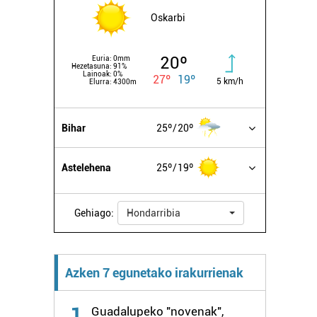
Oskarbi
20º
Euria:
0mm
Hezetasuna:
91%
Lainoak:
0%
27º
19º
5 km/h
Elurra:
4300m
Bihar
25º
20º
Astelehena
25º
19º
Gehiago:
Hondarribia
Azken 7 egunetako irakurrienak
1
Guadalupeko "novenak",