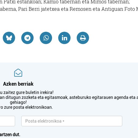
on Patxi estankoan; Kamio tabernan eta Mimos tabernan;
aberna, Pari Berri jatetxea eta Remosen eta Antiguan Foto 
Azken berriak
 zaitez gure buletin irekira!
txan ditugun zozketa eta egitasmoak, asteburuko egitarauen agenda eta 
gehiago!
ro zure posta elektronikoan.
artzen dut.