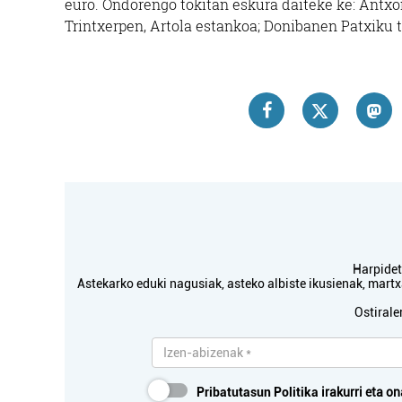
euro. Ondorengo tokitan eskura daiteke ke: Antx
Trintxerpen, Artola estankoa; Donibanen Patxiku t
Harpidetu
Astekarko eduki nagusiak, asteko albiste ikusienak, mar
Ostirale
Pribatutasun Politika
irakurri eta on