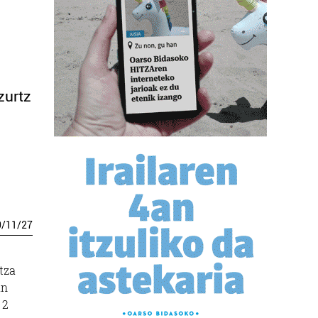
zurtz
0
/
11
/
27
tza
an
 2