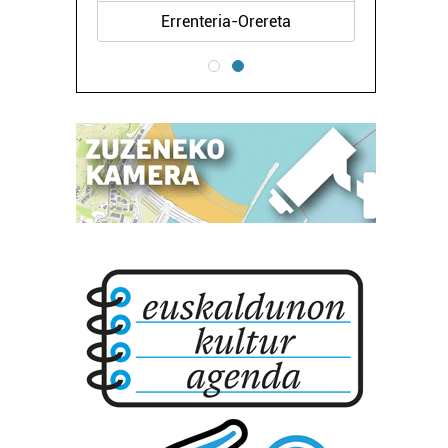
Errenteria-Orereta