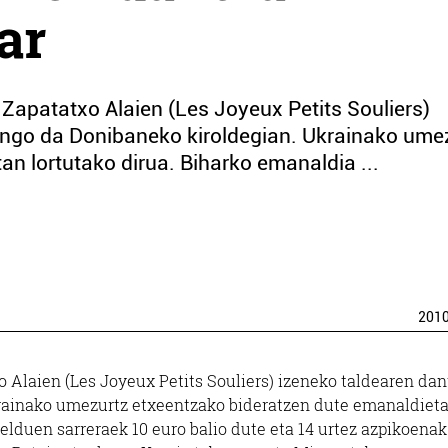
ar
, Zapatatxo Alaien (Les Joyeux Petits Souliers)
ango da Donibaneko kiroldegian. Ukrainako ume
n lortutako dirua. Biharko emanaldia ...
201
xo Alaien (Les Joyeux Petits Souliers) izeneko taldearen dan
rainako umezurtz etxeentzako bideratzen dute emanaldiet
elduen sarreraek 10 euro balio dute eta 14 urtez azpikoenak