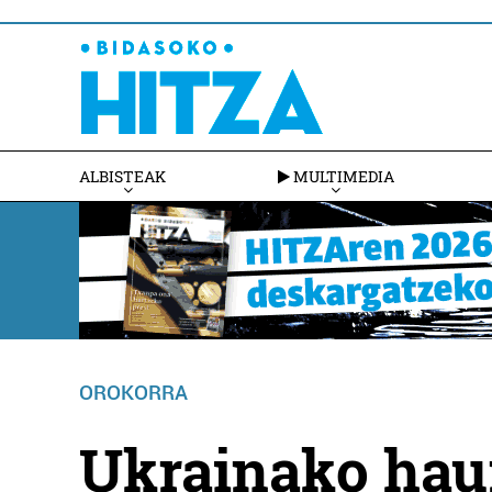
ALBISTEAK
MULTIMEDIA
OROKORRA
Ukrainako hau