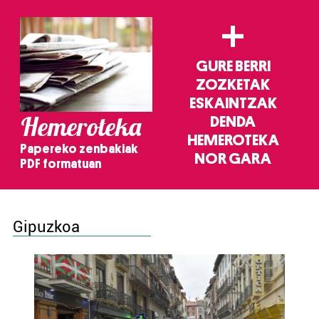
+
GURE BERRI
ZOZKETAK
ESKAINTZAK
Hemeroteka
DENDA
HEMEROTEKA
Papereko zenbakiak
NOR GARA
PDF formatuan
Gipuzkoa