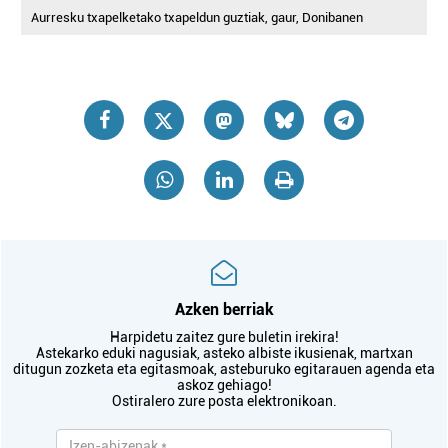
Aurresku txapelketako txapeldun guztiak, gaur, Donibanen
Azken berriak
Harpidetu zaitez gure buletin irekira!
Astekarko eduki nagusiak, asteko albiste ikusienak, martxan
ditugun zozketa eta egitasmoak, asteburuko egitarauen agenda eta
askoz gehiago!
Ostiralero zure posta elektronikoan.