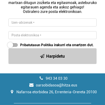
martxan ditugun zozketa eta egitasmoak, asteburuko
egitarauen agenda eta askoz gehiago!
Ostiralero zure posta elektronikoan.
Pribatutasun Politika
irakurri eta onartzen dut.
Harpidetu
943 34 03 30
oarsobidasoa@hitza.eus
Nafarroa etorbidea 26, Errenteria-Orereta 20100