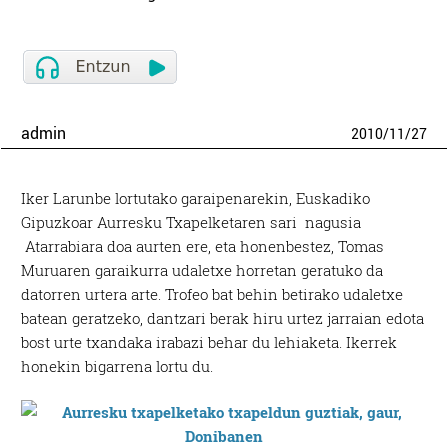
admin
2010
/
11
/
27
Iker Larunbe lortutako garaipenarekin, Euskadiko
Gipuzkoar Aurresku Txapelketaren sari nagusia
Atarrabiara doa aurten ere, eta honenbestez, Tomas
Muruaren garaikurra udaletxe horretan geratuko da
datorren urtera arte. Trofeo bat behin betirako udaletxe
batean geratzeko, dantzari berak hiru urtez jarraian edota
bost urte txandaka irabazi behar du lehiaketa. Ikerrek
honekin bigarrena lortu du.