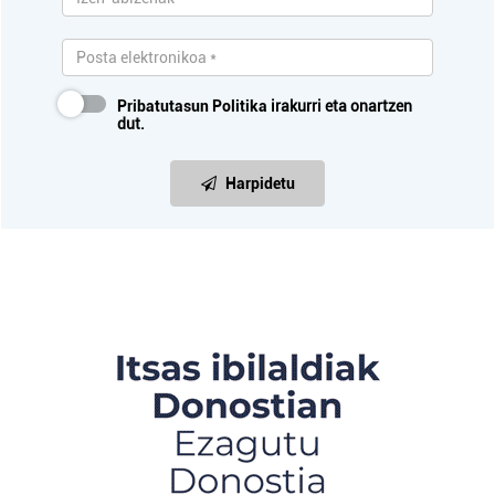
Pribatutasun Politika
irakurri eta onartzen
dut.
Harpidetu