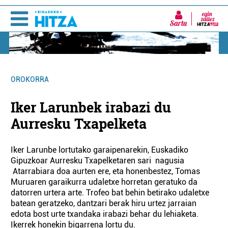
Sartu
OROKORRA
Iker Larunbek irabazi du
Aurresku Txapelketa
Iker Larunbe lortutako garaipenarekin, Euskadiko
Gipuzkoar Aurresku Txapelketaren sari nagusia
Atarrabiara doa aurten ere, eta honenbestez, Tomas
Muruaren garaikurra udaletxe horretan geratuko da
datorren urtera arte. Trofeo bat behin betirako udaletxe
batean geratzeko, dantzari berak hiru urtez jarraian
edota bost urte txandaka irabazi behar du lehiaketa.
Ikerrek honekin bigarrena lortu du.