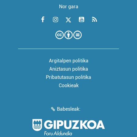
Nor gara
Argitalpen politika
Aniztasun politika
Pribatutasun politika
Cookieak
Babesleak: