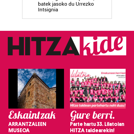
batek jasoko du Urrezko
Intsignia
Eskaintzak
Gure berri.
ARRANTZALEEN
Parte hartu 33. Lilatoian
MUSEOA
HITZA taldearekin!