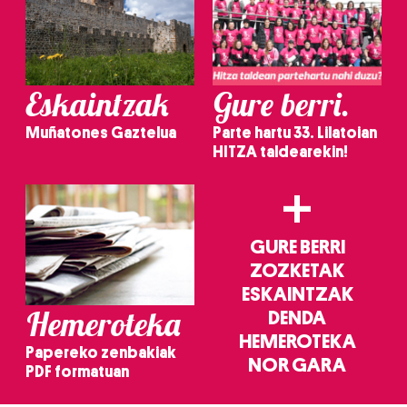
Eskaintzak
Gure berri.
Muñatones Gaztelua
Parte hartu 33. Lilatoian
HITZA taldearekin!
+
GURE BERRI
ZOZKETAK
ESKAINTZAK
Hemeroteka
DENDA
HEMEROTEKA
Papereko zenbakiak
NOR GARA
PDF formatuan