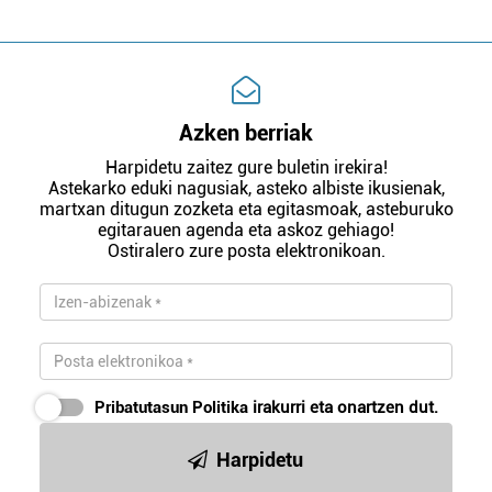
Azken berriak
Harpidetu zaitez gure buletin irekira!
Astekarko eduki nagusiak, asteko albiste ikusienak,
martxan ditugun zozketa eta egitasmoak, asteburuko
egitarauen agenda eta askoz gehiago!
Ostiralero zure posta elektronikoan.
Pribatutasun Politika
irakurri eta onartzen dut.
Harpidetu