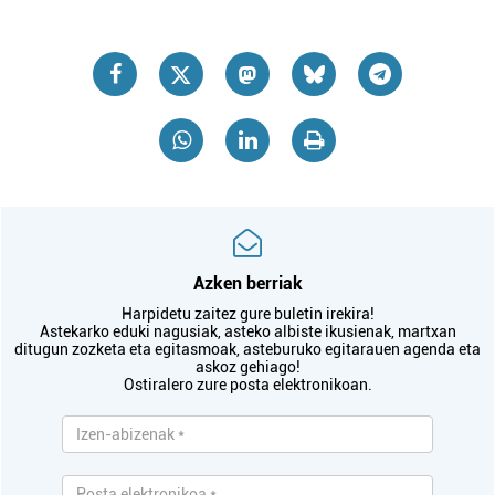
Azken berriak
Harpidetu zaitez gure buletin irekira!
Astekarko eduki nagusiak, asteko albiste ikusienak, martxan
ditugun zozketa eta egitasmoak, asteburuko egitarauen agenda eta
askoz gehiago!
Ostiralero zure posta elektronikoan.