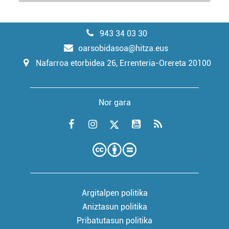
943 34 03 30
oarsobidasoa@hitza.eus
Nafarroa etorbidea 26, Errenteria-Orereta 20100
Nor gara
Argitalpen politika
Aniztasun politika
Pribatutasun politika