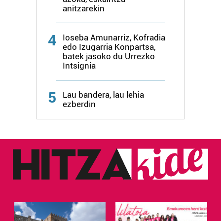
anitzarekin
4
Ioseba Amunarriz, Kofradia
edo Izugarria Konpartsa,
batek jasoko du Urrezko
Intsignia
5
Lau bandera, lau lehia
ezberdin