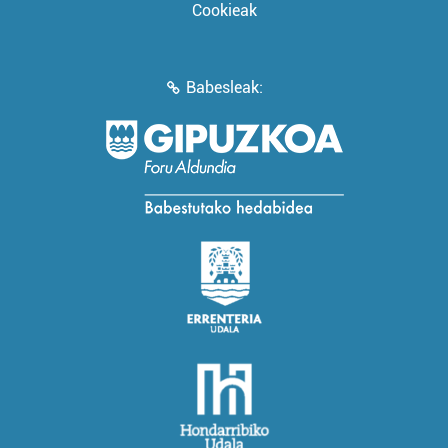
Cookieak
Babesleak: