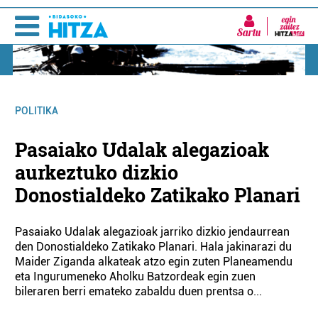
Sartu
POLITIKA
Pasaiako Udalak alegazioak
aurkeztuko dizkio
Donostialdeko Zatikako Planari
Pasaiako Udalak alegazioak jarriko dizkio jendaurrean
den Donostialdeko Zatikako Planari. Hala jakinarazi du
Maider Ziganda alkateak atzo egin zuten Planeamendu
eta Ingurumeneko Aholku Batzordeak egin zuen
bileraren berri emateko zabaldu duen prentsa o...