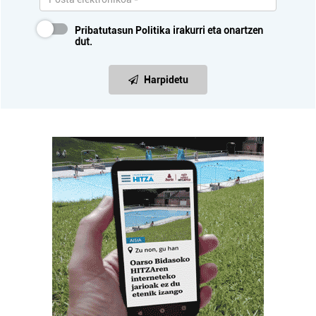
Pribatutasun Politika
irakurri eta onartzen
dut.
Harpidetu