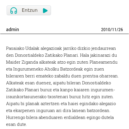
admin
2010
/
11
/
26
Pasaiako Udalak alegazioak jarriko dizkio jendaurrean
den Donostialdeko Zatikako Planari. Hala jakinarazi du
Maider Ziganda alkateak atzo egin zuten Planeamendu
eta Ingurumeneko Aholku Batzordeak egin zuen
bileraren berri emateko zabaldu duen prentsa oharrean.
Alkateak esan duenez, aipatu bileran Donostialdeko
Zatikako Planari buruz eta kanpo kaiaren ingurumen-
iraunkortasunerako txostenari buruz hitz egin zuten.
Aipatu bi planak aztertzen eta haiei egindako alegazio
eta ekarpenen inguruan ari dira lanean batzordean.
Hurrengo bilera abenduaren erdialdean egingo dutela
esan dute.