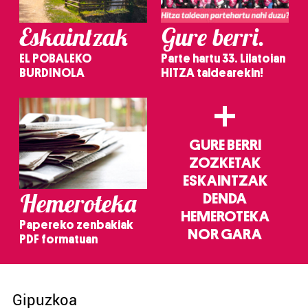
Eskaintzak
Gure berri.
EL POBALEKO
Parte hartu 33. Lilatoian
BURDINOLA
HITZA taldearekin!
+
GURE BERRI
ZOZKETAK
ESKAINTZAK
Hemeroteka
DENDA
HEMEROTEKA
Papereko zenbakiak
NOR GARA
PDF formatuan
Gipuzkoa