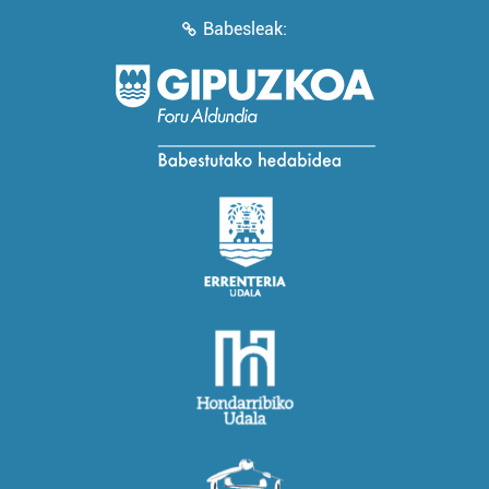
Babesleak: