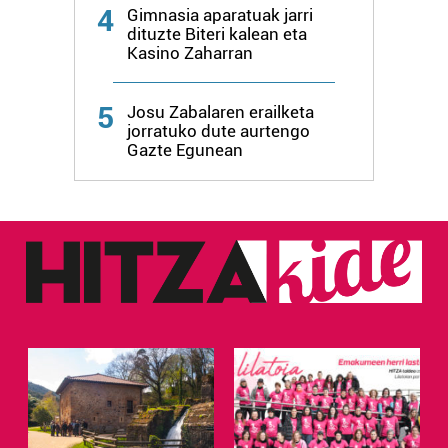
zure baimena Cookieen adierazpenean.
4
Gimnasia aparatuak jarri
dituzte Biteri kalean eta
Webgune honek cookie propioak eta hirugarrenen cookie-
Kasino Zaharran
fitxategiak erabiltzen ditu. Zure esperientzia eta
zerbitzuak hobetzeko asmoz, cookie teknologiaz
5
Josu Zabalaren erailketa
baliatzen gara. Ohar hau onartuz gero, teknologia hori
jorratuko dute aurtengo
erabiltzeko baimen esplizitua ematen diguzu.
Gehiago
Gazte Egunean
irakurri