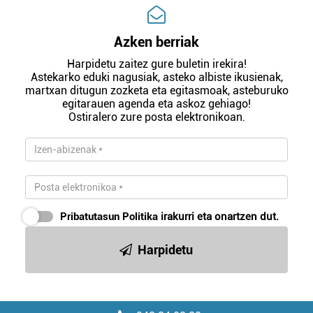
Azken berriak
Harpidetu zaitez gure buletin irekira!
Astekarko eduki nagusiak, asteko albiste ikusienak,
martxan ditugun zozketa eta egitasmoak, asteburuko
egitarauen agenda eta askoz gehiago!
Ostiralero zure posta elektronikoan.
Pribatutasun Politika
irakurri eta onartzen dut.
Harpidetu