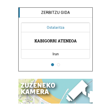
ZERBITZU GIDA
Ostalaritza
EA
KABIGORRI ATENEOA
Z
Irun