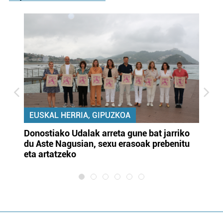
EUSKAL HERRIA, GIPUZKOA
Donostiako Udalak arreta gune bat jarriko
Ur
du Aste Nagusian, sexu erasoak prebenitu
es
eta artatzeko
lu