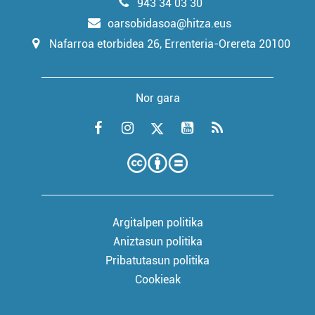
943 34 03 30
oarsobidasoa@hitza.eus
Nafarroa etorbidea 26, Errenteria-Orereta 20100
Nor gara
Argitalpen politika
Aniztasun politika
Pribatutasun politika
Cookieak