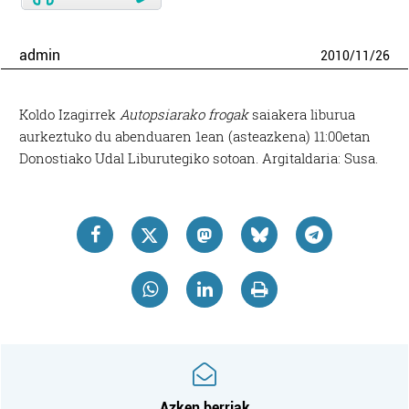
admin
2010
/
11
/
26
Koldo Izagirrek
Autopsiarako frogak
saiakera liburua
aurkeztuko du abenduaren 1ean (asteazkena) 11:00etan
Donostiako Udal Liburutegiko sotoan. Argitaldaria: Susa.
Azken berriak