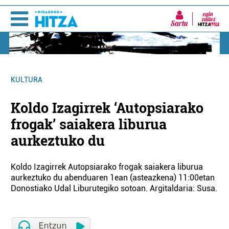
Sartu
KULTURA
Koldo Izagirrek ‘Autopsiarako
frogak’ saiakera liburua
aurkeztuko du
Koldo Izagirrek Autopsiarako frogak saiakera liburua
aurkeztuko du abenduaren 1ean (asteazkena) 11:00etan
Donostiako Udal Liburutegiko sotoan. Argitaldaria: Susa.