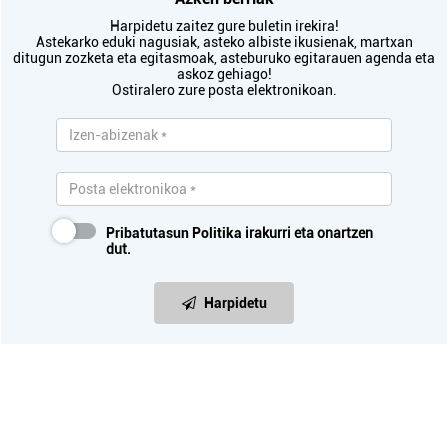
Harpidetu zaitez gure buletin irekira!
Astekarko eduki nagusiak, asteko albiste ikusienak, martxan
ditugun zozketa eta egitasmoak, asteburuko egitarauen agenda eta
askoz gehiago!
Ostiralero zure posta elektronikoan.
Pribatutasun Politika
irakurri eta onartzen
dut.
Harpidetu