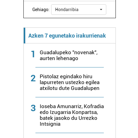
Gehiago:
Hondarribia
Azken 7 egunetako irakurrienak
1
Guadalupeko "novenak",
aurten lehenago
2
Pistolaz egindako hiru
lapurreten ustezko egilea
atxilotu dute Guadalupen
3
Ioseba Amunarriz, Kofradia
edo Izugarria Konpartsa,
batek jasoko du Urrezko
Intsignia