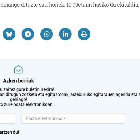
mango dituzte sari horiek. 19:00etann hasiko da ekitaldia.
Azken berriak
 zaitez gure buletin irekira!
txan ditugun zozketa eta egitasmoak, asteburuko egitarauen agenda eta 
gehiago!
ro zure posta elektronikoan.
artzen dut.