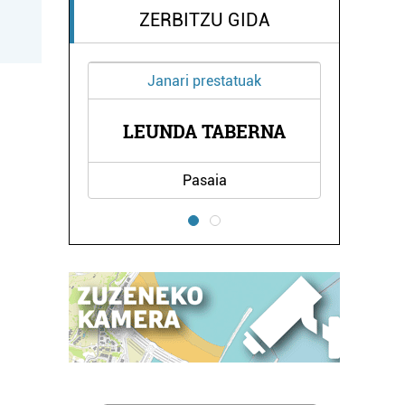
ZERBITZU GIDA
Janari prestatuak
M
LEUNDA TABERNA
PAS
Pasaia