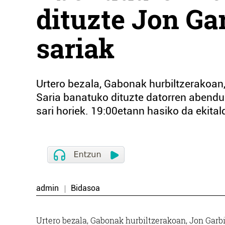
dituzte Jon Gar
sariak
Urtero bezala, Gabonak hurbiltzerakoan,
Saria banatuko dituzte datorren abend
sari horiek. 19:00etann hasiko da ekital
admin
Bidasoa
Urtero bezala, Gabonak hurbiltzerakoan, Jon Garbi