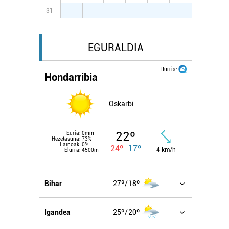
31
1
2
3
4
5
6
EGURALDIA
Iturria:
Hondarribia
Oskarbi
22º
Euria:
0mm
Hezetasuna:
73%
Lainoak:
0%
24º
17º
4 km/h
Elurra:
4500m
Bihar
27º
18º
Igandea
25º
20º