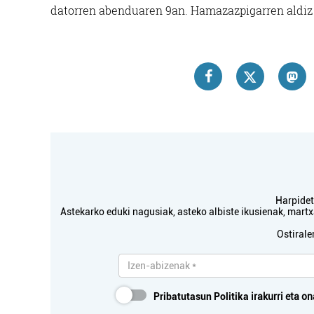
datorren abenduaren 9an. Hamazazpigarren aldiz e
Harpidetu
Astekarko eduki nagusiak, asteko albiste ikusienak, mar
Ostirale
Pribatutasun Politika
irakurri eta on