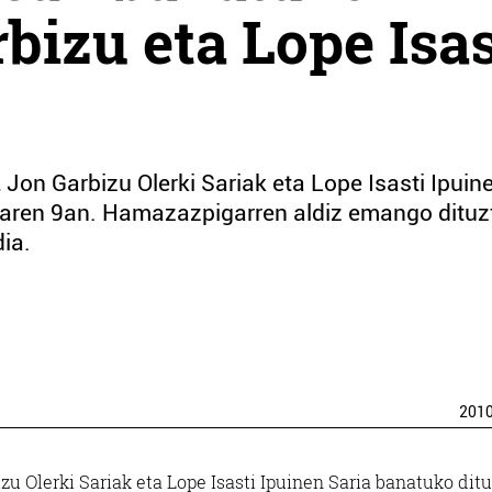
bizu eta Lope Isas
 Jon Garbizu Olerki Sariak eta Lope Isasti Ipuin
uaren 9an. Hamazazpigarren aldiz emango dituz
dia.
201
zu Olerki Sariak eta Lope Isasti Ipuinen Saria banatuko dit