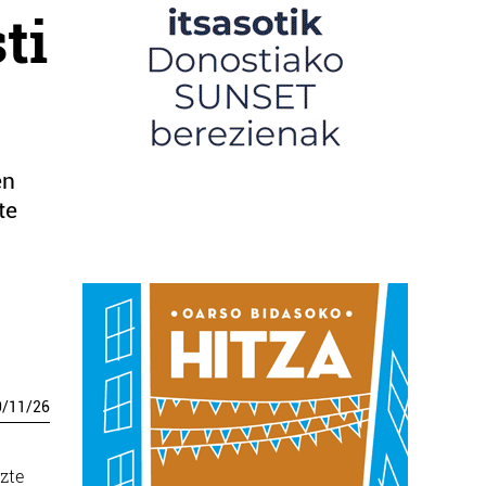
ti
en
te
0
/
11
/
26
uzte