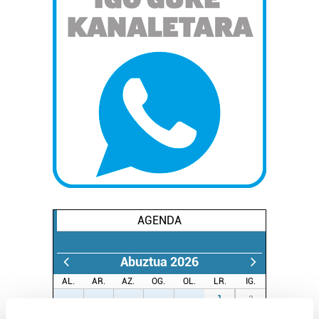
AGENDA
Abuztua 2026
AL.
AR.
AZ.
OG.
OL.
LR.
IG.
27
28
29
30
31
1
2