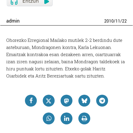
admin
2010
/
11
/
22
Ohorezko Erregional Mailako mutilek 2-2 berdindu dute
asteburuan, Mondragonen kontra, Karla Lekuonan.
Emaitzak kontrakoa esan dezakeen arren, oiartzuarrak
izan ziren nagusi zelaian, baina Mondragon taldekoek ia
hiru puntuak lortu zituzten. Etxeko golak Haritz
Oiarbidek eta Aritz Bereziartuak sartu zituzten.