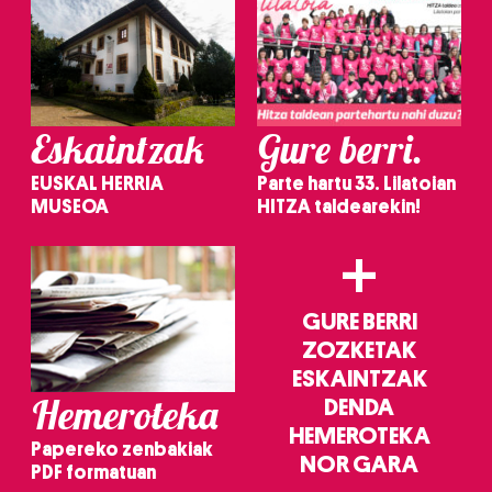
Eskaintzak
Gure berri.
EUSKAL HERRIA
Parte hartu 33. Lilatoian
MUSEOA
HITZA taldearekin!
+
GURE BERRI
ZOZKETAK
ESKAINTZAK
Hemeroteka
DENDA
HEMEROTEKA
Papereko zenbakiak
NOR GARA
PDF formatuan