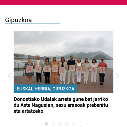
Gipuzkoa
EUSKAL HERRIA, GIPUZKOA
Donostiako Udalak arreta gune bat jarriko
Ur
du Aste Nagusian, sexu erasoak prebenitu
es
eta artatzeko
lu