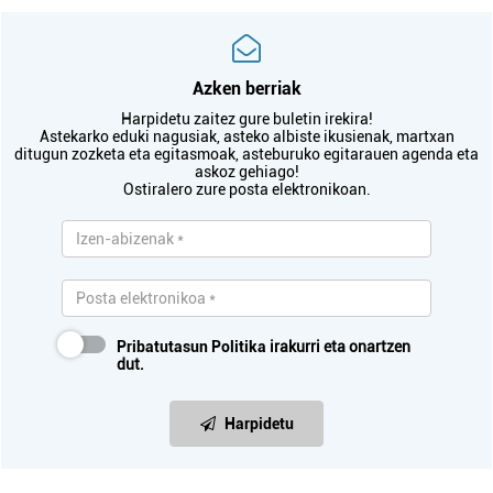
Azken berriak
Harpidetu zaitez gure buletin irekira!
Astekarko eduki nagusiak, asteko albiste ikusienak, martxan
ditugun zozketa eta egitasmoak, asteburuko egitarauen agenda eta
askoz gehiago!
Ostiralero zure posta elektronikoan.
Pribatutasun Politika
irakurri eta onartzen
dut.
Harpidetu