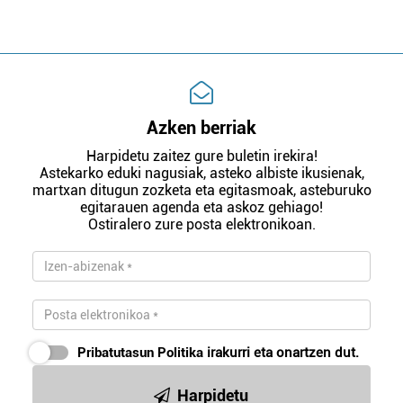
Azken berriak
Harpidetu zaitez gure buletin irekira!
Astekarko eduki nagusiak, asteko albiste ikusienak,
martxan ditugun zozketa eta egitasmoak, asteburuko
egitarauen agenda eta askoz gehiago!
Ostiralero zure posta elektronikoan.
Pribatutasun Politika
irakurri eta onartzen dut.
Harpidetu