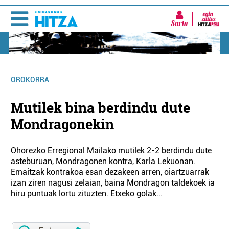
Sartu
OROKORRA
Mutilek bina berdindu dute
Mondragonekin
Ohorezko Erregional Mailako mutilek 2-2 berdindu dute
asteburuan, Mondragonen kontra, Karla Lekuonan.
Emaitzak kontrakoa esan dezakeen arren, oiartzuarrak
izan ziren nagusi zelaian, baina Mondragon taldekoek ia
hiru puntuak lortu zituzten. Etxeko golak...