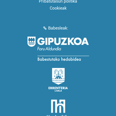
Pribatutasun politika
Cookieak
Babesleak: