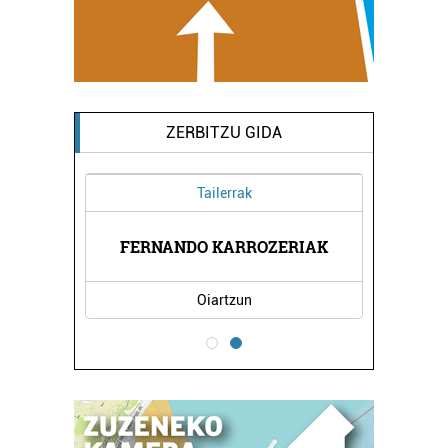
ZERBITZU GIDA
Tailerrak
NA
FERNANDO KARROZERIAK
P
Oiartzun