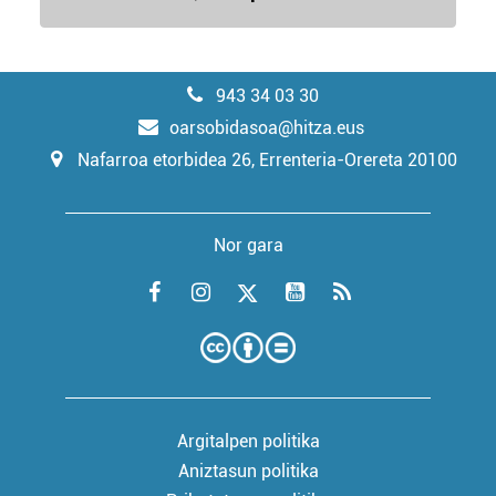
943 34 03 30
oarsobidasoa@hitza.eus
Nafarroa etorbidea 26, Errenteria-Orereta 20100
Nor gara
Argitalpen politika
Aniztasun politika