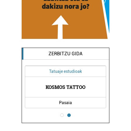
ZERBITZU GIDA
Tatuaje estudioak
ARITZA
KOSMOS TATTOO
PASAI
Pasaia