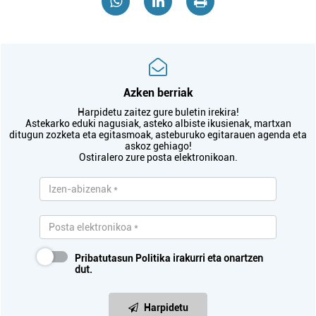
Azken berriak
Harpidetu zaitez gure buletin irekira!
Astekarko eduki nagusiak, asteko albiste ikusienak, martxan
ditugun zozketa eta egitasmoak, asteburuko egitarauen agenda eta
askoz gehiago!
Ostiralero zure posta elektronikoan.
Pribatutasun Politika
irakurri eta onartzen
dut.
Harpidetu