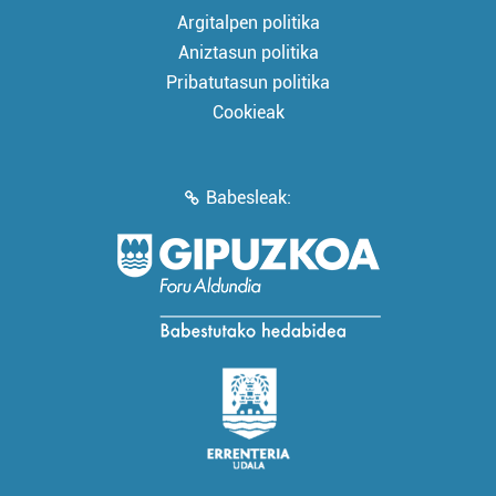
Argitalpen politika
Aniztasun politika
Pribatutasun politika
Cookieak
Babesleak: