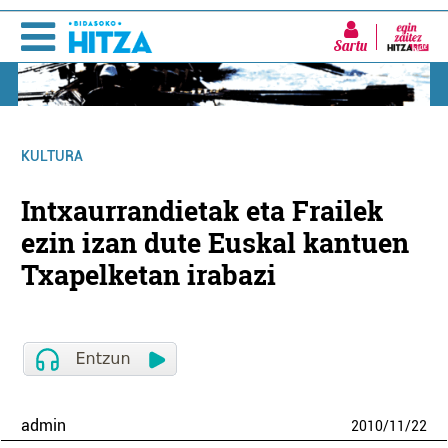
Sartu
KULTURA
Intxaurrandietak eta Frailek
ezin izan dute Euskal kantuen
Txapelketan irabazi
admin
2010
/
11
/
22