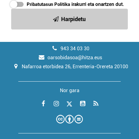
Pribatutasun Politika
irakurri eta onartzen dut.
Harpidetu
943 34 03 30
oarsobidasoa@hitza.eus
Nafarroa etorbidea 26, Errenteria-Orereta 20100
Nor gara