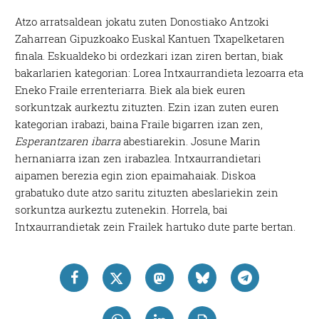
Atzo arratsaldean jokatu zuten Donostiako Antzoki
Zaharrean Gipuzkoako Euskal Kantuen Txapelketaren
finala. Eskualdeko bi ordezkari izan ziren bertan, biak
bakarlarien kategorian: Lorea Intxaurrandieta lezoarra eta
Eneko Fraile errenteriarra. Biek ala biek euren
sorkuntzak aurkeztu zituzten. Ezin izan zuten euren
kategorian irabazi, baina Fraile bigarren izan zen,
Esperantzaren ibarra
abestiarekin. Josune Marin
hernaniarra izan zen irabazlea. Intxaurrandietari
aipamen berezia egin zion epaimahaiak. Diskoa
grabatuko dute atzo saritu zituzten abeslariekin zein
sorkuntza aurkeztu zutenekin. Horrela, bai
Intxaurrandietak zein Frailek hartuko dute parte bertan.