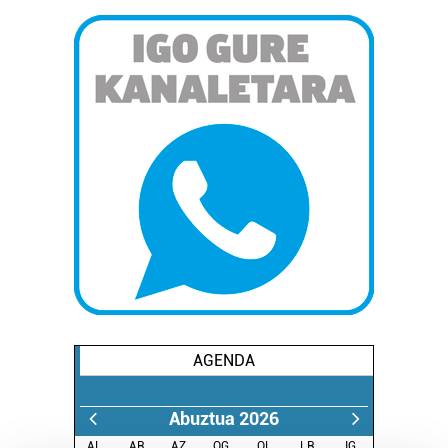
AGENDA
Abuztua 2026
AL.
AR.
AZ.
OG.
OL.
LR.
IG.