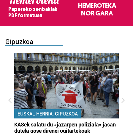
HEMEROTEKA
Papereko zenbakiak
NOR GARA
PDF formatuan
Gipuzkoa
EUSKAL HERRIA, GIPUZKOA
KASek salatu du «jazarpen poliziala» jasan
Pa
dutela gose direnei ogitartekoak
da