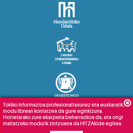
Tokiko informazioa profesionaltasunez eta euskaratik,
modu librean kontatzea da gure eginkizuna.
Horretarako zure ekarpena beharrezkoa da, eta ongi
maitatzeko modurik zintzoena da HITZAkide egitea.