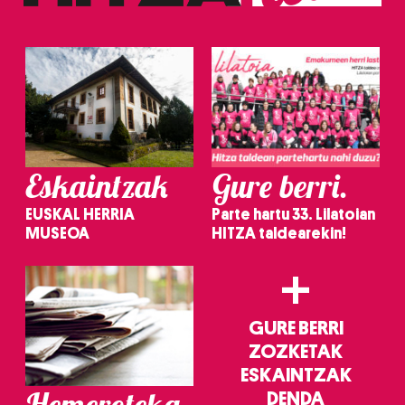
Eskaintzak
Gure berri.
EUSKAL HERRIA
Parte hartu 33. Lilatoian
MUSEOA
HITZA taldearekin!
+
GURE BERRI
ZOZKETAK
ESKAINTZAK
Hemeroteka
DENDA