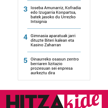
Lortu zure datu pertsonalak prozesatzeko moduari
3
buruzko informazio gehiago eta ezarri zure lehentasunak
Ioseba Amunarriz, Kofradia
edo Izugarria Konpartsa,
datuen atalean. Edozein unetan alda edo ken dezakezu
batek jasoko du Urrezko
zure baimena Cookieen adierazpenean.
Intsignia
Webgune honek cookie propioak eta hirugarrenen cookie-
4
Gimnasia aparatuak jarri
fitxategiak erabiltzen ditu. Zure esperientzia eta
dituzte Biteri kalean eta
zerbitzuak hobetzeko asmoz, cookie teknologiaz
Kasino Zaharran
baliatzen gara. Ohar hau onartuz gero, teknologia hori
erabiltzeko baimen esplizitua ematen diguzu.
Gehiago
5
Oinaurreko osasun zentro
irakurri
berriaren lizitazio
prozesuan sei enpresa
aurkeztu dira