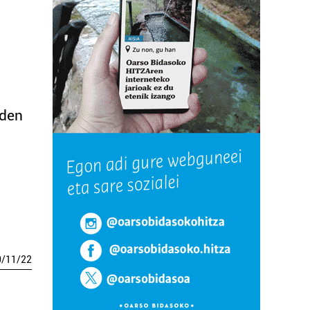
 den
0
/
11
/
22