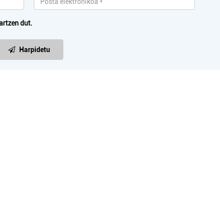
artzen dut.
Harpidetu
Kirol elkarteak
Argazkilaritza
NGUDI RUGBY CLUB
VALENTIN FOTO-B