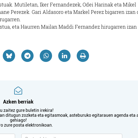
stuak. Mutiletan, Iker Fernandezek, Odei Harinak eta Mikel
ane Perezek. Gari Aldasoro eta Markel Perez bigarren izan 
rugarren.
postua, eta Haurren Mailan Maddi Fernandez hirugarren izan 
Azken berriak
 zaitez gure buletin irekira!
txan ditugun zozketa eta egitasmoak, asteburuko egitarauen agenda eta 
gehiago!
ro zure posta elektronikoan.