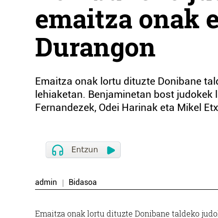
emaitza onak e
Durangon
Emaitza onak lortu dituzte Donibane ta
lehiaketan. Benjaminetan bost judokek lo
Fernandezek, Odei Harinak eta Mikel Etx
admin
Bidasoa
Emaitza onak lortu dituzte Donibane taldeko jud