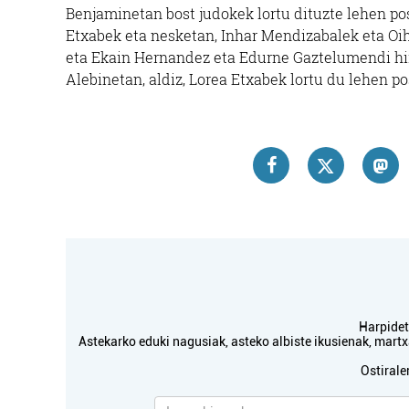
Benjaminetan bost judokek lortu dituzte lehen po
Etxabek eta nesketan, Inhar Mendizabalek eta Oih
eta Ekain Hernandez eta Edurne Gaztelumendi hi
Alebinetan, aldiz, Lorea Etxabek lortu du lehen 
Harpidetu
Astekarko eduki nagusiak, asteko albiste ikusienak, mar
Ostirale