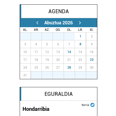
AGENDA
Abuztua 2026
AL.
AR.
AZ.
OG.
OL.
LR.
IG.
27
28
29
30
31
1
2
3
4
5
6
7
8
9
10
11
12
13
14
15
16
17
18
19
20
21
22
23
24
25
26
27
28
29
30
31
1
2
3
4
5
6
EGURALDIA
Iturria:
Hondarribia