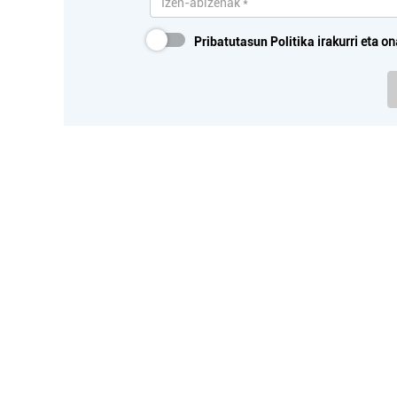
Pribatutasun Politika
irakurri eta on
Argazkilaritza
VALENTIN FOTO-BIDEOA
TXI