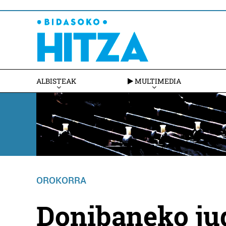
ALBISTEAK
MULTIMEDIA
OROKORRA
Donibaneko ju