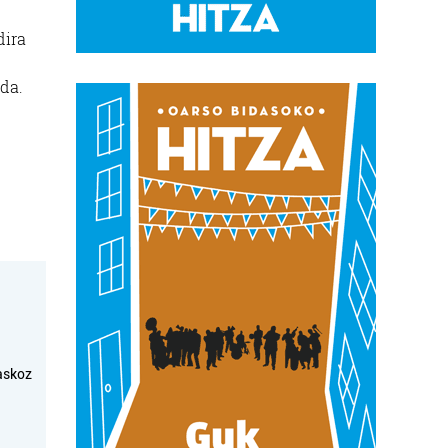
dira
da.
askoz