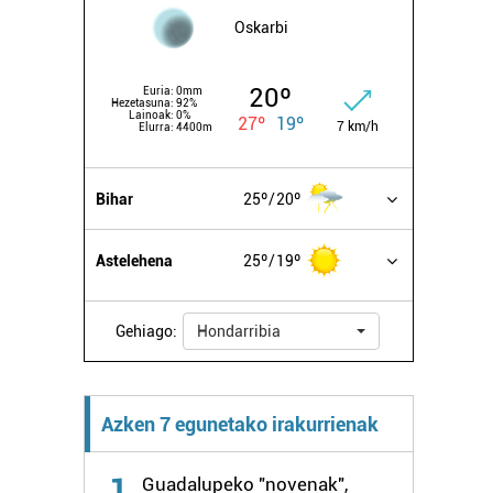
Oskarbi
20º
Euria:
0mm
Hezetasuna:
92%
Lainoak:
0%
27º
19º
7 km/h
Elurra:
4400m
Bihar
25º
20º
Astelehena
25º
19º
Gehiago:
Hondarribia
Azken 7 egunetako irakurrienak
1
Guadalupeko "novenak",