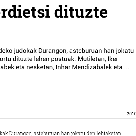
rdietsi dituzte
ldeko judokak Durangon, asteburuan han jokatu
rtu dituzte lehen postuak. Mutiletan, Iker
abek eta nesketan, Inhar Mendizabalek eta ...
201
okak Durangon, asteburuan han jokatu den lehiaketan.