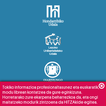
Tokiko informazioa profesionaltasunez eta euskaratik,
modu librean kontatzea da gure eginkizuna.
Horretarako zure ekarpena beharrezkoa da, eta ongi
maitatzeko modurik zintzoena da HITZAkide egitea.