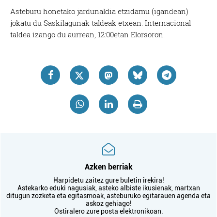
Asteburu honetako jardunaldia etzidamu (igandean)
jokatu du Saskilagunak taldeak etxean. Internacional
taldea izango du aurrean, 12:00etan Elorsoron.
Azken berriak
Harpidetu zaitez gure buletin irekira!
Astekarko eduki nagusiak, asteko albiste ikusienak, martxan
ditugun zozketa eta egitasmoak, asteburuko egitarauen agenda eta
askoz gehiago!
Ostiralero zure posta elektronikoan.