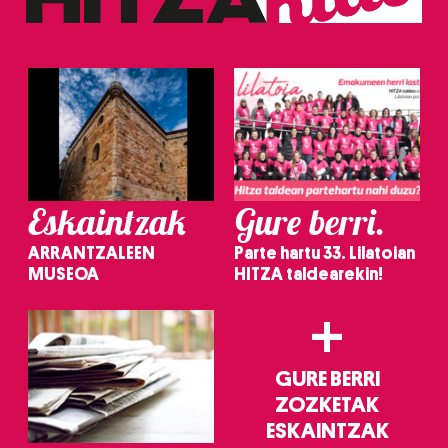
Eskaintzak
Gure berri.
ARRANTZALEEN
Parte hartu 33. Lilatoian
MUSEOA
HITZA taldearekin!
+
GURE BERRI
ZOZKETAK
ESKAINTZAK