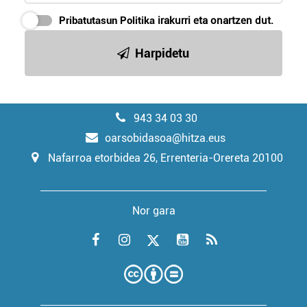
Pribatutasun Politika
irakurri eta onartzen dut.
Harpidetu
943 34 03 30
oarsobidasoa@hitza.eus
Nafarroa etorbidea 26, Errenteria-Orereta 20100
Nor gara