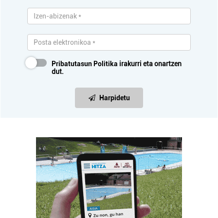
Pribatutasun Politika
irakurri eta onartzen
dut.
Harpidetu