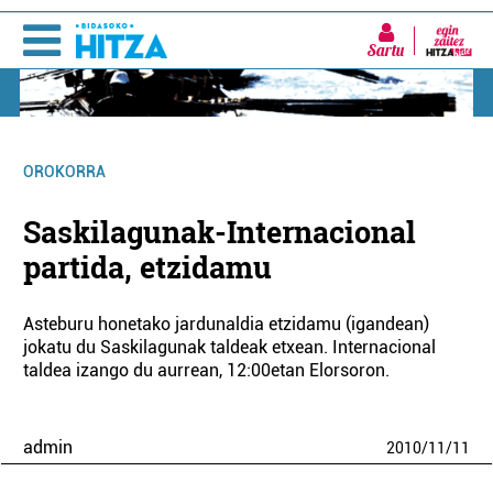
Sartu
OROKORRA
Saskilagunak-Internacional
partida, etzidamu
Asteburu honetako jardunaldia etzidamu (igandean)
jokatu du Saskilagunak taldeak etxean. Internacional
taldea izango du aurrean, 12:00etan Elorsoron.
admin
2010
/
11
/
11