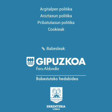
Argitalpen politika
Aniztasun politika
Pribatutasun politika
Cookieak
Babesleak: