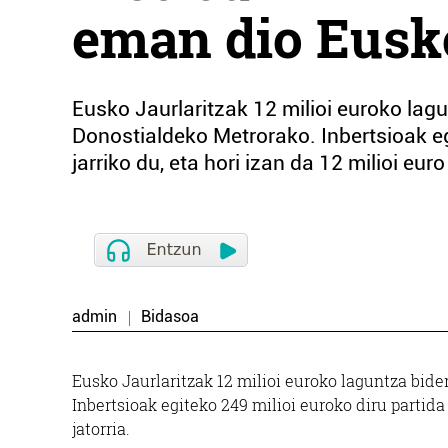
eman dio Eusko
Eusko Jaurlaritzak 12 milioi euroko lag
Donostialdeko Metrorako. Inbertsioak eg
jarriko du, eta hori izan da 12 milioi euro
admin
Bidasoa
Eusko Jaurlaritzak 12 milioi euroko laguntza bid
Inbertsioak egiteko 249 milioi euroko diru partida 
jatorria.