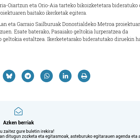
ia-Oiartzun eta Orio-Aia tarteko bikoizketetara bideratuko d
roiektuaren baitako ikerketak egitera.
i Lan eta Garraio Sailburuak Donostialdeko Metroa proiektua
uen. Esate baterako, Pasaiako geltokia lurperatzea da
o geltokia estaltzea. Ikerketetarako bideratutako diruekin h
Azken berriak
 zaitez gure buletin irekira!
txan ditugun zozketa eta egitasmoak, asteburuko egitarauen agenda eta 