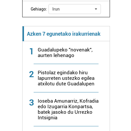
Gehiago:
Irun
Azken 7 egunetako irakurrienak
1
Guadalupeko "novenak",
aurten lehenago
2
Pistolaz egindako hiru
lapurreten ustezko egilea
atxilotu dute Guadalupen
3
Ioseba Amunarriz, Kofradia
edo Izugarria Konpartsa,
batek jasoko du Urrezko
Intsignia