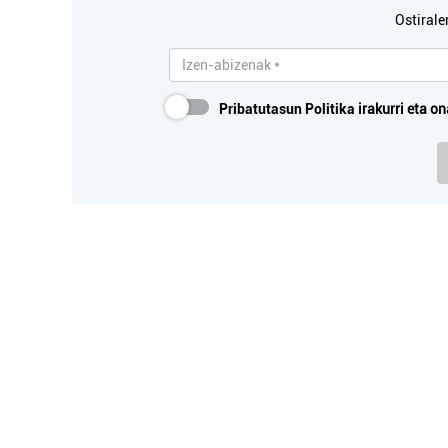
Ostirale
Pribatutasun Politika
irakurri eta on
D