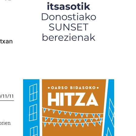
rtxan
0
/
11
/
11
orien