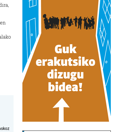
ira,
ren
alako
askoz