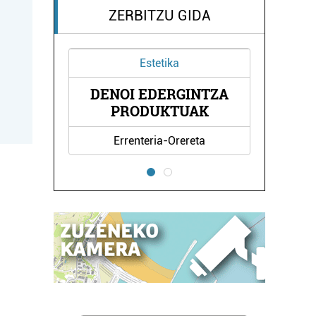
ZERBITZU GIDA
Estetika
ELAR
DENOI EDERGINTZA
ORE
PRODUKTUAK
Errenteria-Orereta