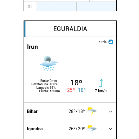
31
1
2
3
4
5
6
EGURALDIA
Iturria:
Irun
18º
Euria:
0mm
Hezetasuna:
100%
Lainoak:
69%
25º
16º
7 km/h
Elurra:
4500m
Bihar
28º
18º
Igandea
26º
20º