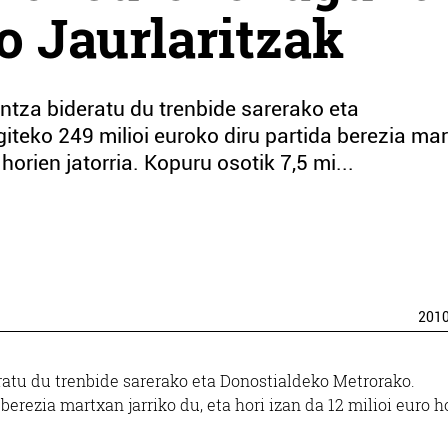
 Jaurlaritzak
untza bideratu du trenbide sarerako eta
iteko 249 milioi euroko diru partida berezia ma
 horien jatorria. Kopuru osotik 7,5 mi...
201
eratu du trenbide sarerako eta Donostialdeko Metrorako.
berezia martxan jarriko du, eta hori izan da 12 milioi euro h