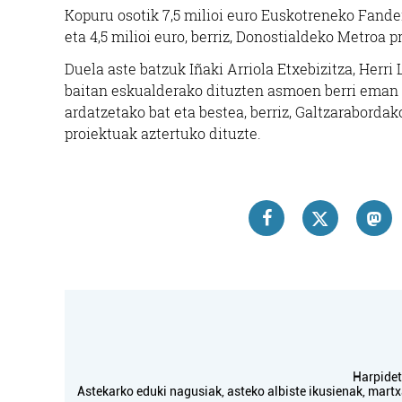
Kopuru osotik 7,5 milioi euro Euskotreneko Fander
eta 4,5 milioi euro, berriz, Donostialdeko Metroa p
Duela aste batzuk Iñaki Arriola Etxebizitza, Herr
baitan eskualderako dituzten asmoen berri eman z
ardatzetako bat eta bestea, berriz, Galtzarabordak
proiektuak aztertuko dituzte.
Harpidetu
Astekarko eduki nagusiak, asteko albiste ikusienak, mar