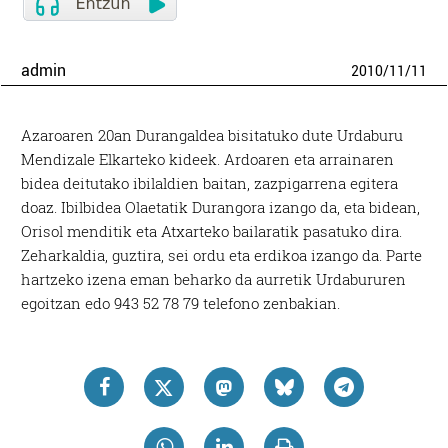
admin
2010
/
11
/
11
Azaroaren 20an Durangaldea bisitatuko dute Urdaburu
Mendizale Elkarteko kideek. Ardoaren eta arrainaren
bidea deitutako ibilaldien baitan, zazpigarrena egitera
doaz. Ibilbidea Olaetatik Durangora izango da, eta bidean,
Orisol menditik eta Atxarteko bailaratik pasatuko dira.
Zeharkaldia, guztira, sei ordu eta erdikoa izango da. Parte
hartzeko izena eman beharko da aurretik Urdabururen
egoitzan edo 943 52 78 79 telefono zenbakian.