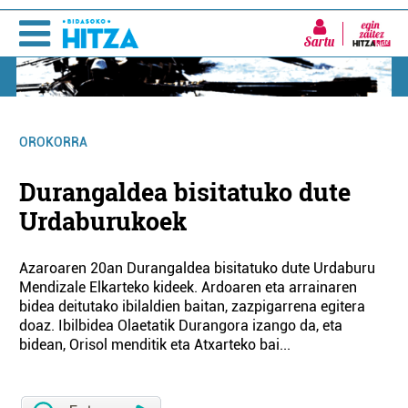
Sartu
OROKORRA
Durangaldea bisitatuko dute
Urdaburukoek
Azaroaren 20an Durangaldea bisitatuko dute Urdaburu
Mendizale Elkarteko kideek. Ardoaren eta arrainaren
bidea deitutako ibilaldien baitan, zazpigarrena egitera
doaz. Ibilbidea Olaetatik Durangora izango da, eta
bidean, Orisol menditik eta Atxarteko bai...