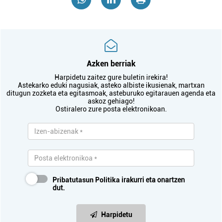
Azken berriak
Harpidetu zaitez gure buletin irekira!
Astekarko eduki nagusiak, asteko albiste ikusienak, martxan
ditugun zozketa eta egitasmoak, asteburuko egitarauen agenda eta
askoz gehiago!
Ostiralero zure posta elektronikoan.
Pribatutasun Politika
irakurri eta onartzen
dut.
Harpidetu