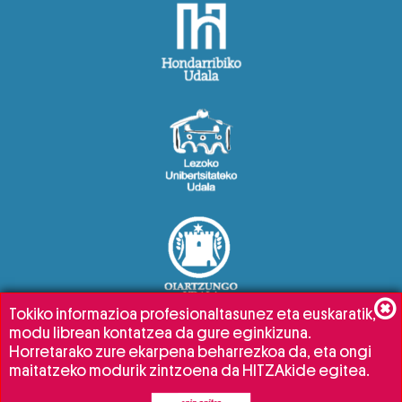
Tokiko informazioa profesionaltasunez eta euskaratik,
modu librean kontatzea da gure eginkizuna.
Horretarako zure ekarpena beharrezkoa da, eta ongi
maitatzeko modurik zintzoena da HITZAkide egitea.