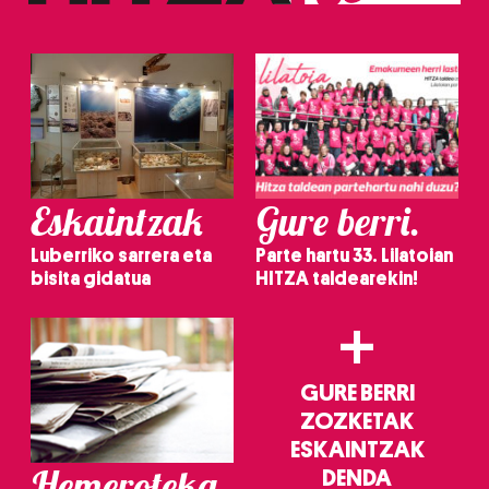
Eskaintzak
Gure berri.
Luberriko sarrera eta
Parte hartu 33. Lilatoian
bisita gidatua
HITZA taldearekin!
+
GURE BERRI
ZOZKETAK
ESKAINTZAK
Hemeroteka
DENDA