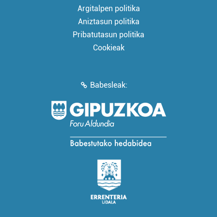
Argitalpen politika
Aniztasun politika
Pribatutasun politika
Cookieak
Babesleak: