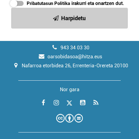
Pribatutasun Politika
irakurri eta onartzen dut.
Harpidetu
943 34 03 30
oarsobidasoa@hitza.eus
Nafarroa etorbidea 26, Errenteria-Orereta 20100
Nor gara