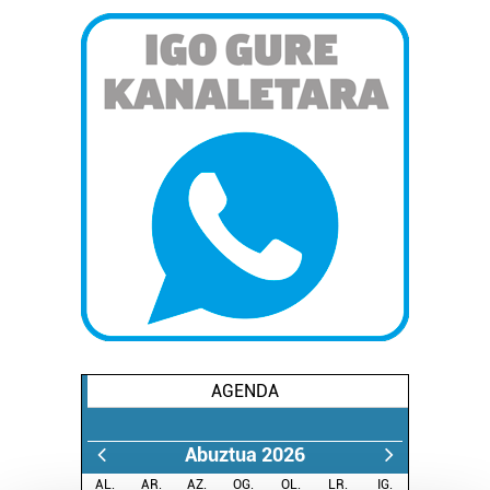
AGENDA
Abuztua 2026
AL.
AR.
AZ.
OG.
OL.
LR.
IG.