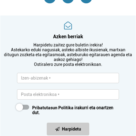
Azken berriak
Harpidetu zaitez gure buletin irekira!
Astekarko eduki nagusiak, asteko albiste ikusienak, martxan
ditugun zozketa eta egitasmoak, asteburuko egitarauen agenda eta
askoz gehiago!
Ostiralero zure posta elektronikoan.
Pribatutasun Politika
irakurri eta onartzen
dut.
Harpidetu