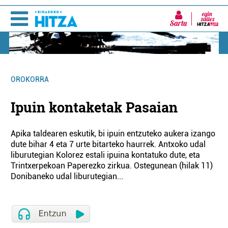
Sartu
OROKORRA
Ipuin kontaketak Pasaian
Apika taldearen eskutik, bi ipuin entzuteko aukera izango
dute bihar 4 eta 7 urte bitarteko haurrek. Antxoko udal
liburutegian Kolorez estali ipuina kontatuko dute, eta
Trintxerpekoan Paperezko zirkua. Ostegunean (hilak 11)
Donibaneko udal liburutegian...