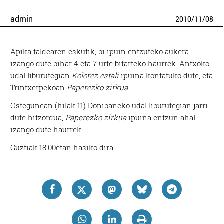
admin
2010
/
11
/
08
Apika taldearen eskutik, bi ipuin entzuteko aukera
izango dute bihar 4 eta 7 urte bitarteko haurrek. Antxoko
udal liburutegian
Kolorez estali
ipuina kontatuko dute, eta
Trintxerpekoan
Paperezko zirkua
.
Ostegunean (hilak 11) Donibaneko udal liburutegian jarri
dute hitzordua,
Paperezko zirkua
ipuina entzun ahal
izango dute haurrek.
Guztiak 18:00etan hasiko dira.