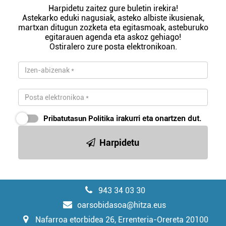
Harpidetu zaitez gure buletin irekira!
Astekarko eduki nagusiak, asteko albiste ikusienak,
martxan ditugun zozketa eta egitasmoak, asteburuko
egitarauen agenda eta askoz gehiago!
Ostiralero zure posta elektronikoan.
Pribatutasun Politika
irakurri eta onartzen dut.
Harpidetu
943 34 03 30
oarsobidasoa@hitza.eus
Nafarroa etorbidea 26, Errenteria-Orereta 20100