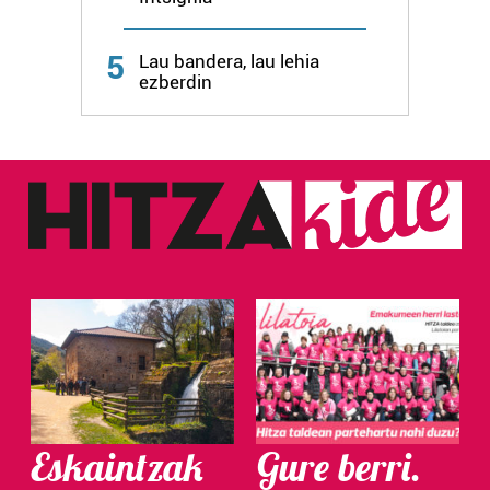
5
Lau bandera, lau lehia
ezberdin
Eskaintzak
Gure berri.