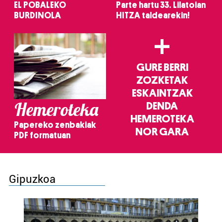
EL POBALEKO
Parte hartu 33. Lilatoian
BURDINOLA
HITZA taldearekin!
+
GURE BERRI
ZOZKETAK
ESKAINTZAK
Hemeroteka
DENDA
HEMEROTEKA
Papereko zenbakiak
NOR GARA
PDF formatuan
Gipuzkoa