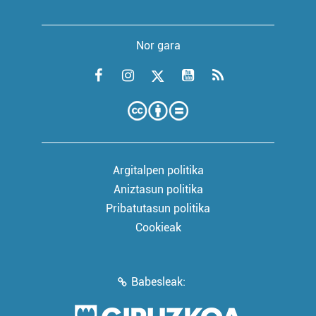
Nor gara
Argitalpen politika
Aniztasun politika
Pribatutasun politika
Cookieak
Babesleak: