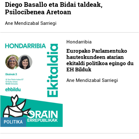
Diego Basallo eta Bidai taldeak,
Psilocibenea Aretoan
Ane Mendizabal Sarriegi
Hondarribia
Europako Parlamentuko
hauteskundeen atarian
ekitaldi politikoa egingo du
EH Bilduk
Ane Mendizabal Sarriegi
POLITIKA