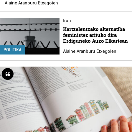
Alaine Aranburu Etxegoien
Irun
Kartzelentzako alternatiba
feministez arituko dira
Erdiguneko Auzo Elkartean
POLITIKA
Alaine Aranburu Etxegoien