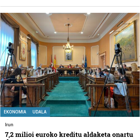
EKONOMIA
UDALA
Irun
7,2 milioi euroko kreditu aldaketa onartu