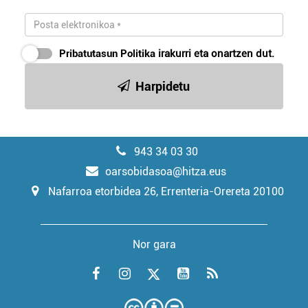
Pribatutasun Politika
irakurri eta onartzen dut.
Harpidetu
943 34 03 30
oarsobidasoa@hitza.eus
Nafarroa etorbidea 26, Errenteria-Orereta 20100
Nor gara