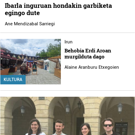
Ibarla inguruan hondakin garbiketa
egingo dute
Ane Mendizabal Sarriegi
Irun
Behobia Erdi Aroan
murgilduta dago
Alaine Aranburu Etxegoien
KULTURA