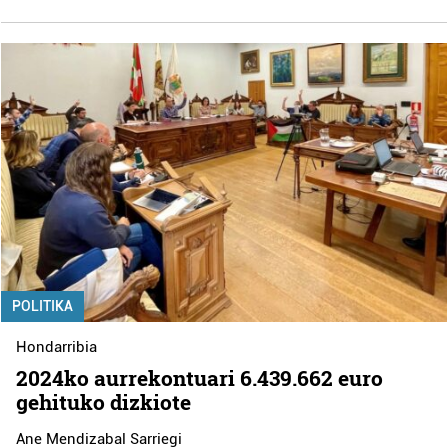
POLITIKA
Hondarribia
2024ko aurrekontuari 6.439.662 euro
gehituko dizkiote
Ane Mendizabal Sarriegi