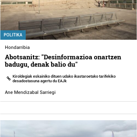
POLITIKA
Hondarribia
Abotsanitz: "Desinformazioa onartzen
badugu, denak balio du"
Kiroldegiak eskainiko dituen udako ikastaroetako tarifekiko
desadostasuna agertu du EAJk
Ane Mendizabal Sarriegi