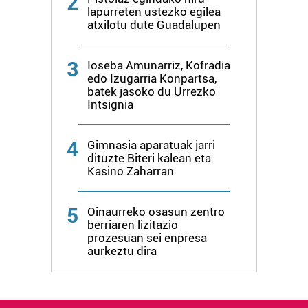
2
lapurreten ustezko egilea
atxilotu dute Guadalupen
3
Ioseba Amunarriz, Kofradia
edo Izugarria Konpartsa,
batek jasoko du Urrezko
Intsignia
4
Gimnasia aparatuak jarri
dituzte Biteri kalean eta
Kasino Zaharran
5
Oinaurreko osasun zentro
berriaren lizitazio
prozesuan sei enpresa
aurkeztu dira