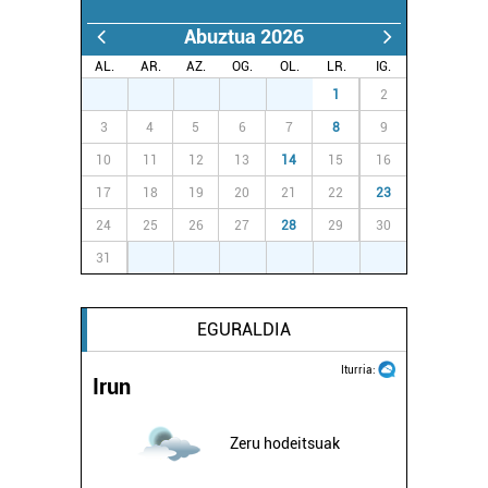
Abuztua 2026
AL.
AR.
AZ.
OG.
OL.
LR.
IG.
27
28
29
30
31
1
2
3
4
5
6
7
8
9
10
11
12
13
14
15
16
17
18
19
20
21
22
23
24
25
26
27
28
29
30
31
1
2
3
4
5
6
EGURALDIA
Iturria:
Irun
Zeru hodeitsuak