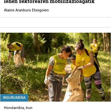
lehen sektorearen mobilizazioagatik
Alaine Aranburu Etxegoien
INGURUMENA
Hondarribia
,
Irun