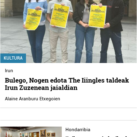
KULTURA
Irun
Bulego, Nogen edota The Iiingles taldeak
Irun Zuzenean jaialdian
Alaine Aranburu Etxegoien
Hondarribia