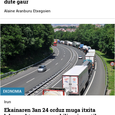
dute gaur
Alaine Aranburu Etxegoien
EKONOMIA
Irun
Ekainaren 3an 24 orduz muga itxita