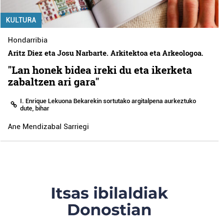
KULTURA
Hondarribia
Aritz Diez eta Josu Narbarte. Arkitektoa eta Arkeologoa.
"Lan honek bidea ireki du eta ikerketa
zabaltzen ari gara"
I. Enrique Lekuona Bekarekin sortutako argitalpena aurkeztuko
dute, bihar
Ane Mendizabal Sarriegi