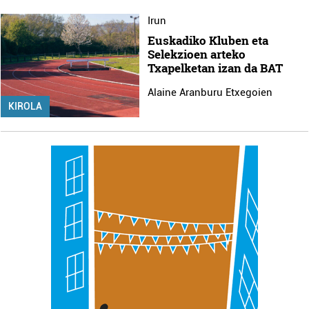
irakurri
Irun
Euskadiko Kluben eta
Selekzioen arteko
Txapelketan izan da BAT
Alaine Aranburu Etxegoien
KIROLA