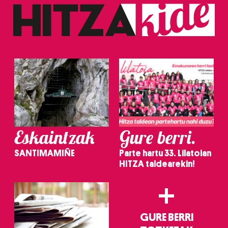
Eskaintzak
Gure berri.
SANTIMAMIÑE
Parte hartu 33. Lilatoian
HITZA taldearekin!
+
GURE BERRI