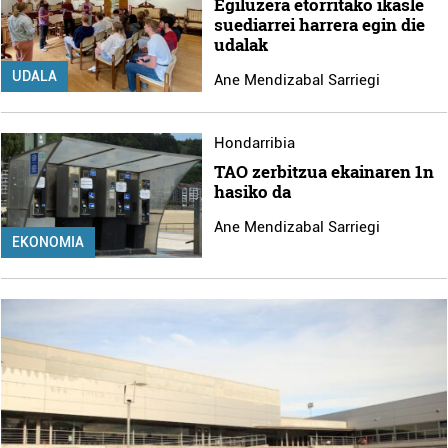
Egiluzera etorritako ikasle
suediarrei harrera egin die
udalak
UDALA
Ane Mendizabal Sarriegi
Hondarribia
TAO zerbitzua ekainaren 1n
hasiko da
Ane Mendizabal Sarriegi
EKONOMIA