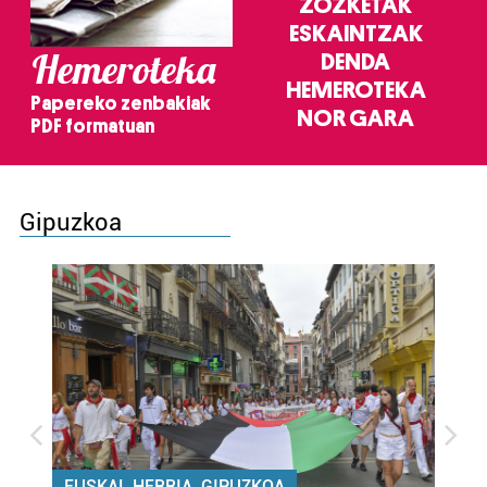
ZOZKETAK
ESKAINTZAK
Hemeroteka
DENDA
HEMEROTEKA
Papereko zenbakiak
NOR GARA
PDF formatuan
Gipuzkoa
EUSKAL HERRIA, GIPUZKOA