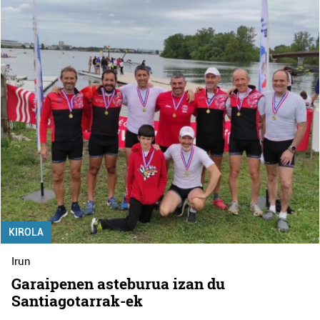
KIROLA
Irun
Garaipenen asteburua izan du
Santiagotarrak-ek