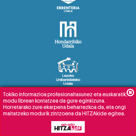
Tokiko informazioa profesionaltasunez eta euskaratik,
modu librean kontatzea da gure eginkizuna.
Horretarako zure ekarpena beharrezkoa da, eta ongi
maitatzeko modurik zintzoena da HITZAkide egitea.