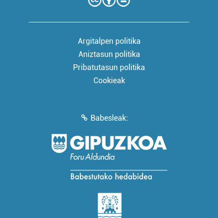
Argitalpen politika
Aniztasun politika
Pribatutasun politika
Cookieak
Babesleak: